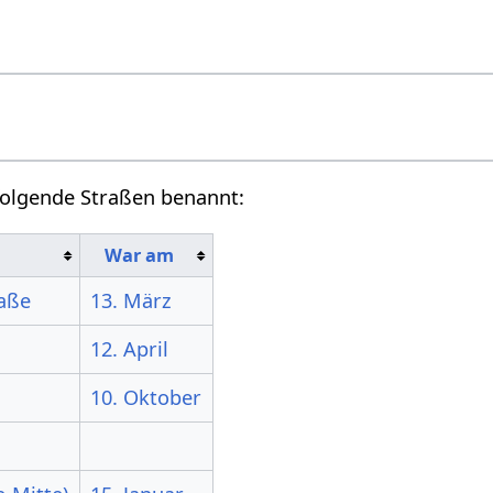
folgende Straßen benannt:
War am
raße
13. März
12. April
10. Oktober