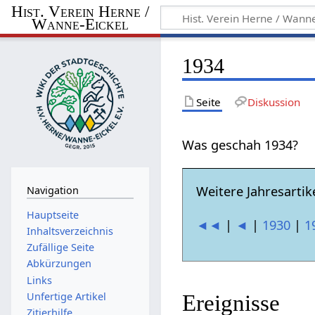
Hist. Verein Herne /
Wanne-Eickel
1934
Seite
Diskussion
Was geschah 1934?
Weitere Jahresartike
Navigation
Hauptseite
◄◄
|
◄
|
1930
|
1
Inhaltsverzeichnis
Zufällige Seite
Abkürzungen
Links
Unfertige Artikel
Ereignisse
Zitierhilfe