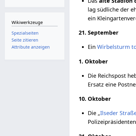
Das
alte Stadion 
lag südliche der 
ein Kleingartenve
Wikiwerkzeuge
21. September
Spezialseiten
Seite zitieren
Ein
Wirbelsturm t
Attribute anzeigen
1. Oktober
Die Reichspost heb
Ersatz eine Postn
10. Oktober
Die „
Ilseder Straß
Polizeipräsidente