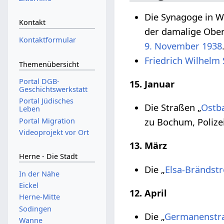
Die Synagoge in Wa
Kontakt
der damalige Ober
Kontaktformular
9. November
1938
Friedrich Wilhelm
Themenübersicht
Portal DGB-
15. Januar
Geschichtswerkstatt
Portal Jüdisches
Die Straßen „
Ostb
Leben
Portal Migration
zu Bochum, Polize
Videoprojekt vor Ort
13. März
Herne - Die Stadt
Die „
Elsa-Brändst
In der Nähe
Eickel
12. April
Herne-Mitte
Sodingen
Die „
Germanenstr
Wanne