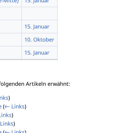
e-Mitte)
15. Januar
15. Januar
10. Oktober
15. Januar
folgenden Artikeln erwähnt:
nks
)
e
(
← Links
)
inks
)
Links
)
e
(
← Links
)