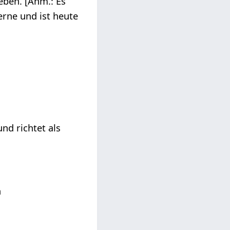
ben. [Anm.: Es
rne und ist heute
und richtet als
n