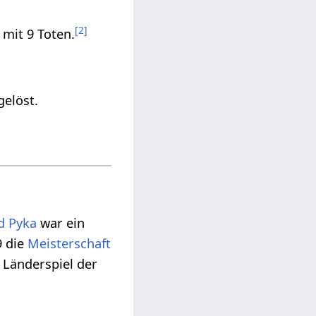
[
2
]
 mit 9 Toten.
elöst.
d Pyka
war ein
9 die
Meisterschaft
 Länderspiel der