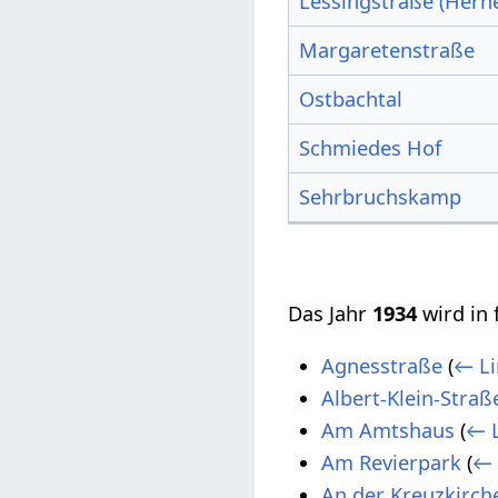
Lessingstraße (Hern
Margaretenstraße
Ostbachtal
Schmiedes Hof
Sehrbruchskamp
Das Jahr
1934
wird in 
Agnesstraße
(
← Li
Albert-Klein-Straß
Am Amtshaus
(
← L
Am Revierpark
(
← 
An der Kreuzkirch