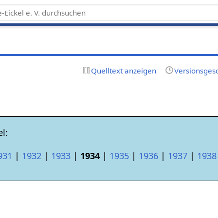
Quelltext anzeigen
Versionsges
l:
931
|
1932
|
1933
|
1934
|
1935
|
1936
|
1937
|
1938