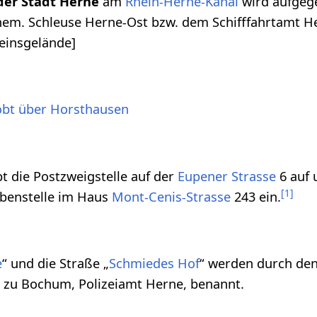
der Stadt Herne
am
Rhein-Herne-Kanal
wird aufgege
ehem. Schleuse Herne-Ost bzw. dem Schifffahrtamt He
reinsgelände]
obt über Horsthausen
t die Postzweigstelle auf der
Eupener Strasse
6 auf 
[
1
]
ebenstelle im Haus
Mont-Cenis-Strasse
243 ein.
e
“ und die Straße „
Schmiedes Hof
“ werden durch de
n zu Bochum, Polizeiamt Herne, benannt.