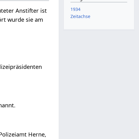
1934
eter Anstifter ist
Zeitachse
ört wurde sie am
izeipräsidenten
nannt.
Polizeiamt Herne,