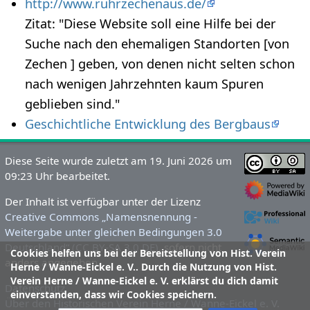
http://www.ruhrzechenaus.de/
Zitat: "Diese Website soll eine Hilfe bei der
Suche nach den ehemaligen Standorten [von
Zechen ] geben, von denen nicht selten schon
nach wenigen Jahrzehnten kaum Spuren
geblieben sind."
Geschichtliche Entwicklung des Bergbaus
Diese Seite wurde zuletzt am 19. Juni 2026 um
09:23 Uhr bearbeitet.
Der Inhalt ist verfügbar unter der Lizenz
Creative Commons „Namensnennung -
Weitergabe unter gleichen Bedingungen 3.0
Deutschland“ (CC BY-SA 3.0 DE)
, sofern nicht
Cookies helfen uns bei der Bereitstellung von Hist. Verein
anders angegeben.
Herne / Wanne-Eickel e. V.. Durch die Nutzung von Hist.
Verein Herne / Wanne-Eickel e. V. erklärst du dich damit
Datenschutz
einverstanden, dass wir Cookies speichern.
Über den Historischen Verein Herne / Wanne-Eickel e. V.