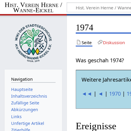
Hist. Verein Herne /
Wanne-Eickel
1974
Seite
Diskussion
Was geschah 1974?
Weitere Jahresartike
Navigation
Hauptseite
◄◄
|
◄
|
1970
|
1
Inhaltsverzeichnis
Zufällige Seite
Abkürzungen
Links
Unfertige Artikel
Ereignisse
Zitierhilfe