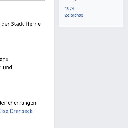
1974
Zeitachse
 der Stadt Herne
tens
r
und
der ehemaligen
Else Drenseck