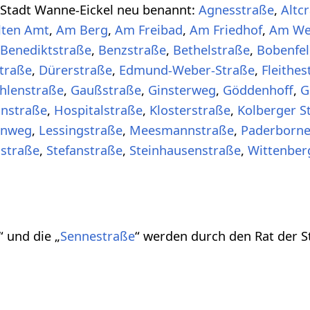
 Stadt Wanne-Eickel neu benannt:
Agnesstraße
,
Altc
lten Amt
,
Am Berg
,
Am Freibad
,
Am Friedhof
,
Am We
Benediktstraße
,
Benzstraße
,
Bethelstraße
,
Bobenfel
traße
,
Dürerstraße
,
Edmund-Weber-Straße
,
Fleithes
hlenstraße
,
Gaußstraße
,
Ginsterweg
,
Göddenhoff
,
G
instraße
,
Hospitalstraße
,
Klosterstraße
,
Kolberger S
enweg
,
Lessingstraße
,
Meesmannstraße
,
Paderborne
straße
,
Stefanstraße
,
Steinhausenstraße
,
Wittenber
“ und die „
Sennestraße
“ werden durch den Rat der S