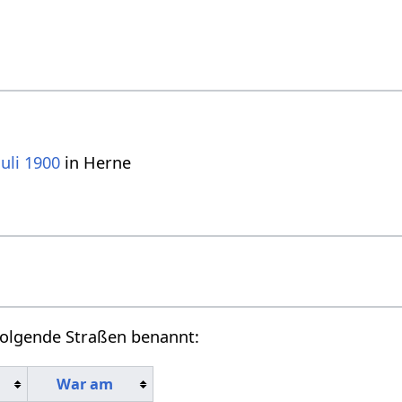
Juli
1900
in Herne
folgende Straßen benannt:
War am