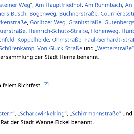
nsteiner Weg
“,
Am Hauptfriedhof
,
Am Ruhmbach
,
An 
ers Busch
,
Bogenweg
,
Büchnerstraße
,
Courrièresst
ckenstraße
,
Görlitzer Weg
,
Granitstraße
,
Gutenbergs
uerstraße
,
Heinrich-Schütz-Straße
,
Höhenweg
,
Hunb
enfeld
,
Koppelheide
,
Ohmstraße
,
Paul-Gerhardt-Stra
Schürenkamp
,
Von-Gluck-Straße
und „
Wetterstraße
versammlung der Stadt Herne benannt.
[
2
]
feiert Richtfest.
stern
“, „
Scharpwinkelring
“, „
Schirrmannstraße
“ und 
Rat der Stadt Wanne-Eickel benannt.