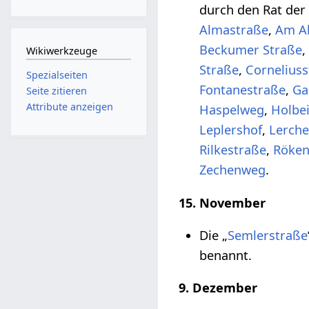
durch den Rat der
Almastraße
,
Am A
Beckumer Straße
,
Wikiwerkzeuge
Straße
,
Corneliuss
Spezialseiten
Fontanestraße
,
Ga
Seite zitieren
Attribute anzeigen
Haspelweg
,
Holbe
Leplershof
,
Lerch
Rilkestraße
,
Röken
Zechenweg
.
15. November
Die „
Semlerstraße
benannt.
9. Dezember