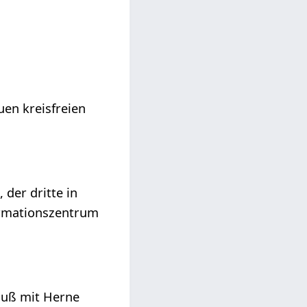
en kreisfreien
 der dritte in
ormationszentrum
luß mit Herne