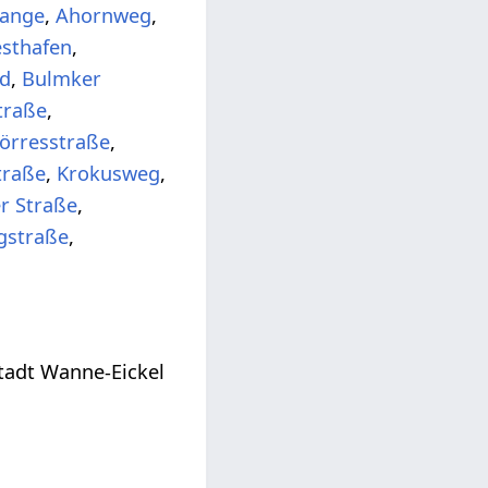
range
,
Ahornweg
,
sthafen
,
d
,
Bulmker
traße
,
örresstraße
,
traße
,
Krokusweg
,
r Straße
,
gstraße
,
tadt Wanne-Eickel