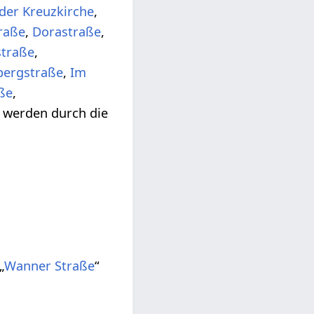
der Kreuzkirche
,
raße
,
Dorastraße
,
traße
,
ergstraße
,
Im
ße
,
“ werden durch die
„
Wanner Straße
“