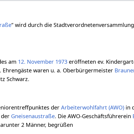
raße
“ wird durch die Stadtverordnetenversammlung
 des am
12. November
1973
eröffneten ev. Kindergar
 Ehrengäste waren u. a. Oberbürgermeister
Braune
itz Schwarz.
eniorentreffpunktes der
Arbeiterwohlfahrt (AWO)
in 
 der
Gneisenaustraße
. Die AWO-Geschäftsführerein
darunter 2 Männer, begrüßen