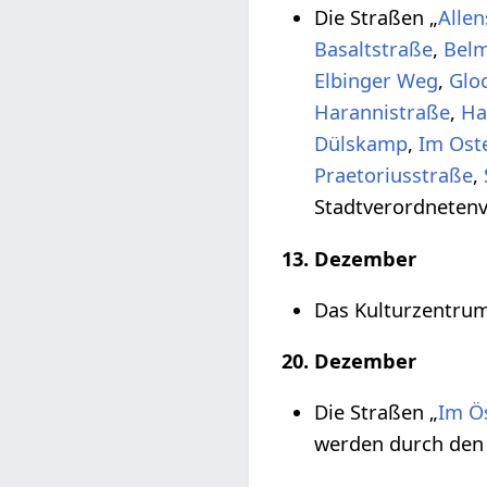
Die Straßen „
Alle
Basaltstraße
,
Belm
Elbinger Weg
,
Glo
Harannistraße
,
Ha
Dülskamp
,
Im Ost
Praetoriusstraße
,
Stadtverordneten
13. Dezember
Das Kulturzentrum 
20. Dezember
Die Straßen „
Im Ö
werden durch den 