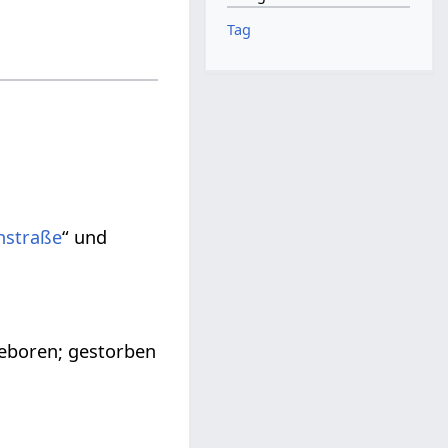
Tag
nstraße
“ und
geboren; gestorben