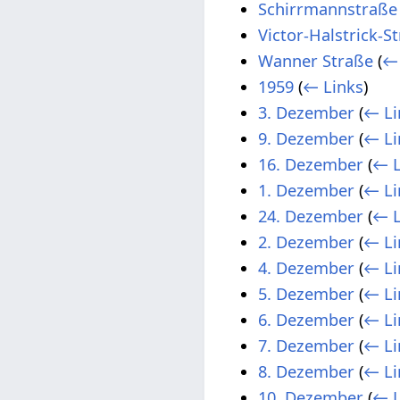
Schirrmannstraße
Victor-Halstrick-S
Wanner Straße
(
← 
1959
(
← Links
)
3. Dezember
(
← Li
9. Dezember
(
← Li
16. Dezember
(
← L
1. Dezember
(
← Li
24. Dezember
(
← L
2. Dezember
(
← Li
4. Dezember
(
← Li
5. Dezember
(
← Li
6. Dezember
(
← Li
7. Dezember
(
← Li
8. Dezember
(
← Li
10. Dezember
(
← L