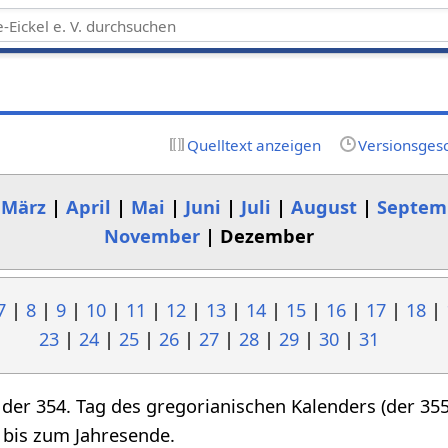
Quelltext anzeigen
Versionsges
|
März
|
April
|
Mai
|
Juni
|
Juli
|
August
|
Septem
November
| Dezember
7
|
8
|
9
|
10
|
11
|
12
|
13
|
14
|
15
|
16
|
17
|
18
|
23
|
24
|
25
|
26
|
27
|
28
|
29
|
30
|
31
 der 354. Tag des gregorianischen Kalenders (der 355.
 bis zum Jahresende.