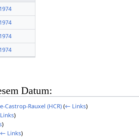
1974
1974
1974
1974
iesem Datum:
e-Castrop-Rauxel (HCR)
(
← Links
)
Links
)
s
)
← Links
)