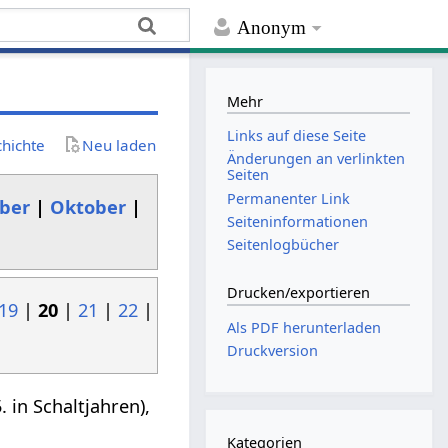
Anonym
Mehr
Links auf diese Seite
chichte
Neu laden
Änderungen an verlinkten
Seiten
Permanenter Link
ber
|
Oktober
|
Seiten­­informationen
Seitenlogbücher
Drucken/­exportieren
19
|
20
|
21
|
22
|
Als PDF herunterladen
Druckversion
 in Schaltjahren),
Kategorien