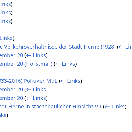
inks
)
inks
)
inks
)
Links
)
e Verkehrsverhältnisse der Stadt Herne (1928)
(
← Li
ember 20
(
← Links
)
ember 20 (Horstmar)
(
← Links
)
33-2016) Politiker MdL
(
← Links
)
ember 20
(
← Links
)
ember 20
(
← Links
)
tadt Herne in städtebaulicher Hinsicht VII
(
← Links
)
nks
)