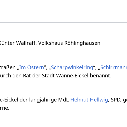
Günter Wallraff, Volkshaus Röhlinghausen
traßen „
Im Östern
“, „
Scharpwinkelring
“, „
Schirrman
durch den Rat der Stadt Wanne-Eickel benannt.
-Eickel der langjährige MdL
Helmut Hellwig
, SPD, 
rne.