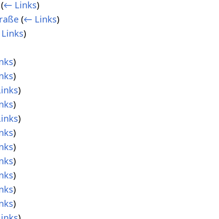
(
← Links
)
traße
(
← Links
)
Links
)
nks
)
nks
)
inks
)
nks
)
inks
)
nks
)
nks
)
nks
)
nks
)
nks
)
nks
)
inks
)