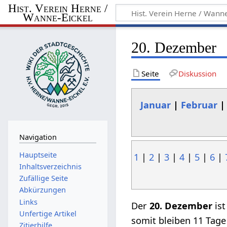
Hist. Verein Herne /
Wanne-Eickel
20. Dezember
Seite
Diskussion
Januar
|
Februar
Navigation
Hauptseite
1
|
2
|
3
|
4
|
5
|
6
|
Inhaltsverzeichnis
Zufällige Seite
Abkürzungen
Links
Der
20. Dezember
ist
Unfertige Artikel
somit bleiben 11 Tage
Zitierhilfe