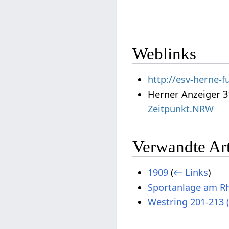
Weblinks
http://esv-herne-f
Herner Anzeiger 31
Zeitpunkt.NRW
Verwandte Art
1909
(
← Links
)
Sportanlage am R
Westring 201-213 