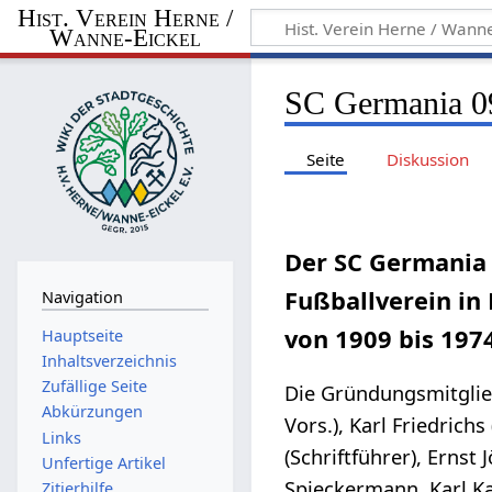
Hist. Verein Herne /
Wanne-Eickel
SC Germania 0
Seite
Diskussion
Der SC Germania 
Fußballverein in
Navigation
von 1909 bis 197
Hauptseite
Inhaltsverzeichnis
Zufällige Seite
Die Gründungsmitglied
Abkürzungen
Vors.), Karl Friedrich
Links
(Schriftführer), Ernst
Unfertige Artikel
Spieckermann, Karl Ka
Zitierhilfe