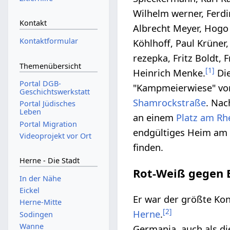
Wilhelm werner, Ferdi
Kontakt
Albrecht Meyer, Hogo 
Kontaktformular
Köhlhoff, Paul Krüner
rezepka, Fritz Boldt, F
Themenübersicht
[
1
]
Heinrich Menke.
Die
Portal DGB-
"Kampmeierwiese" von
Geschichtswerkstatt
Shamrockstraße
. Nac
Portal Jüdisches
Leben
an einem
Platz am Rh
Portal Migration
endgültiges Heim am
Videoprojekt vor Ort
finden.
Herne - Die Stadt
Rot-Weiß gegen 
In der Nähe
Eickel
Er war der größte Ko
Herne-Mitte
[
2
]
Herne
.
Sodingen
Wanne
Germania, auch als di