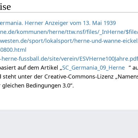
ise
 Germania. Herner Anzeiger vom 13. Mai 1939
ne.de/kommunen/herne/ttw.nsf/files/_InHerne/$file
westen.de/sport/lokalsport/herne-und-wanne-eickel
80800.html
-herne-fussball.de/site/verein/ESVHerne100Jahre.pd
basiert auf dem Artikel „
SC_Germania_09_Herne
“ a
steht unter der Creative-Commons-Lizenz „Namen
 gleichen Bedingungen 3.0“.