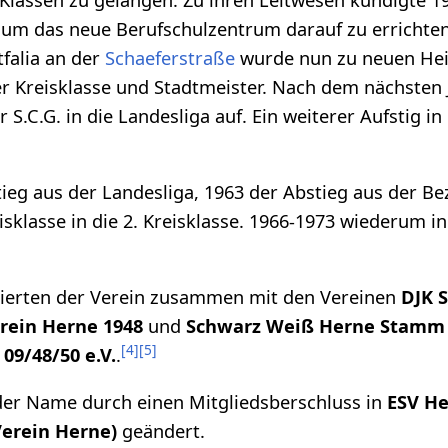
 um das neue Berufschulzentrum darauf zu errichten.
falia an der
Schaeferstraße
wurde nun zu neuen Hei
r Kreisklasse und Stadtmeister. Nach dem nächsten J
r S.C.G. in die Landesliga auf. Ein weiterer Aufstig i
tieg aus der Landesliga, 1963 der Abstieg aus der Bez
isklasse in die 2. Kreisklasse. 1966-1973 wiederum in 
ierten der Verein zusammen mit den Vereinen
DJK 
rein Herne 1948
und
Schwarz Weiß Herne Stamm 
[
4
]
[
5
]
09/48/50 e.V.
.
der Name durch einen Mitgliedsberschluss in
ESV He
Verein Herne)
geändert.