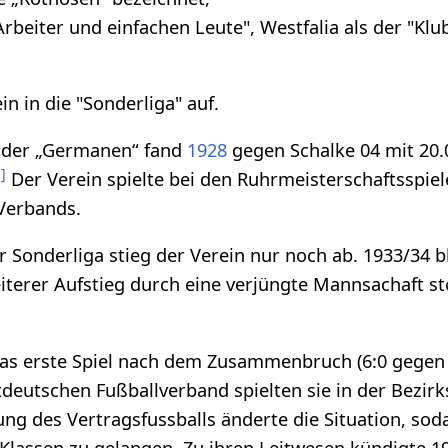
 Arbeiter und einfachen Leute", Westfalia als der "Klu
in in die "Sonderliga" auf.
l der „Germanen“ fand
1928
gegen Schalke 04 mit 20
3
]
Der Verein spielte bei den Ruhrmeisterschaftsspie
Verbands.
r Sonderliga stieg der Verein nur noch ab. 1933/34 b
weiterer Aufstieg durch eine verjüngte Mannsachaft st
 das erste Spiel nach dem Zusammenbruch (6:0 gegen
eutschen Fußballverband spielten sie in der Bezirk
ung des Vertragsfussballs änderte die Situation, sod
Klassen zu gelangen. Zu ihren Leitwesen kündigte 19