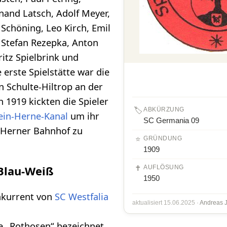
nand Latsch, Adolf Meyer,
Schöning, Leo Kirch, Emil
, Stefan Rezepka, Anton
ritz Spielbrink und
 erste Spielstätte war die
 Schulte-Hiltrop an der
h 1919 kickten die Spieler
🏷️
ABKÜRZUNG
ein-Herne-Kanal
um ihr
SC Germania 09
 Herner Bahnhof zu
⭐
GRÜNDUNG
1909
✝️
AUFLÖSUNG
Blau-Weiß
1950
nkurrent von
SC Westfalia
aktualisiert 15.06.2025 ·
Andreas 
e „Rothosen“ bezeichnet,