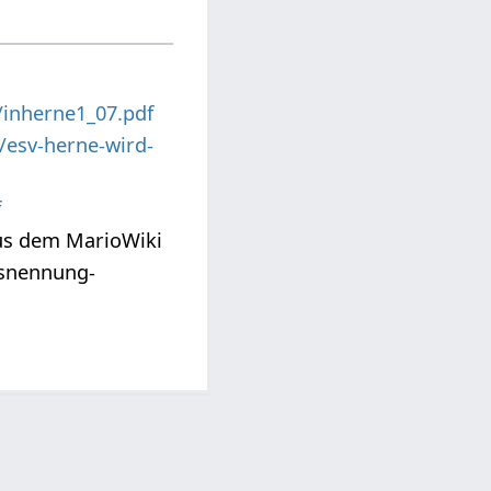
/inherne1_07.pdf
/esv-herne-wird-
f
us dem MarioWiki
snennung-