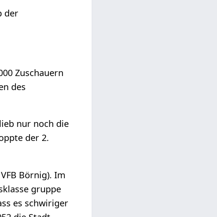
b der
.000 Zuschauern
len des
lieb nur noch die
oppte der 2.
 VFB Börnig). Im
sklasse gruppe
ass es schwiriger
52 die Stadt