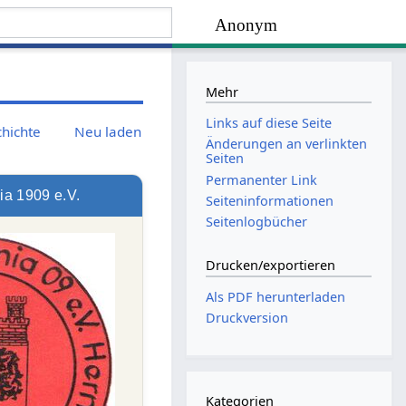
Anonym
Mehr
Links auf diese Seite
chichte
Neu laden
Änderungen an verlinkten
Seiten
Permanenter Link
ia 1909 e.V.
Seiten­­informationen
Seitenlogbücher
Drucken/­exportieren
Als PDF herunterladen
Druckversion
Kategorien