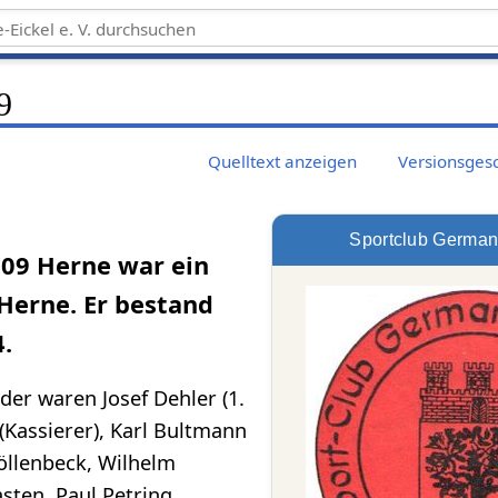
9
Quelltext anzeigen
Versionsges
Sportclub German
09 Herne war ein
 Herne. Er bestand
4.
er waren Josef Dehler (1.
s (Kassierer), Karl Bultmann
 Jöllenbeck, Wilhelm
sten, Paul Petring,