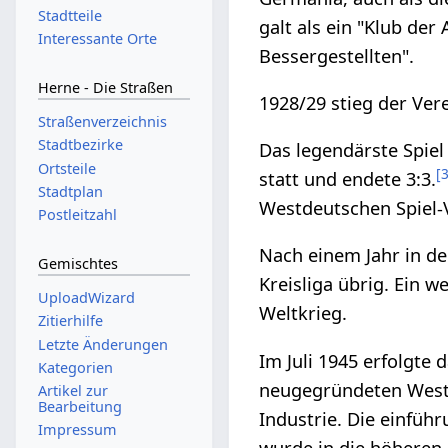
Stadtteile
galt als ein "Klub der
Interessante Orte
Bessergestellten".
Herne - Die Straßen
1928/29 stieg der Vere
Straßenverzeichnis
Stadtbezirke
Das legendärste Spie
Ortsteile
[
statt und endete 3:3.
Stadtplan
Westdeutschen Spiel-
Postleitzahl
Nach einem Jahr in de
Gemischtes
Kreisliga übrig. Ein 
UploadWizard
Weltkrieg.
Zitierhilfe
Letzte Änderungen
Im Juli 1945 erfolgte
Kategorien
neugegründeten Westd
Artikel zur
Bearbeitung
Industrie. Die einführ
Impressum
wurde in die höheren 