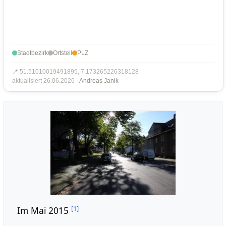
Stadtbezirk
Ortsteil
PLZ
📍 51.51010019491895, 7.173265226318128
aktualisiert 26.06.2026 ·
Andreas Janik
[
1
]
Im Mai 2015