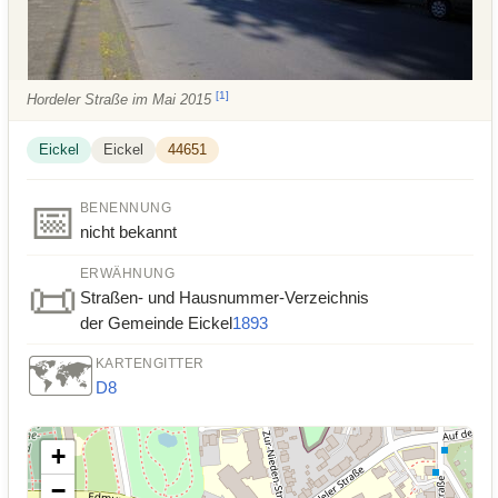
[
1
]
Hordeler Straße im Mai 2015
Eickel
Eickel
44651
📅
BENENNUNG
nicht bekannt
ERWÄHNUNG
📜
Straßen- und Hausnummer-Verzeichnis
der Gemeinde Eickel
1893
🗺️
KARTENGITTER
D8
+
−