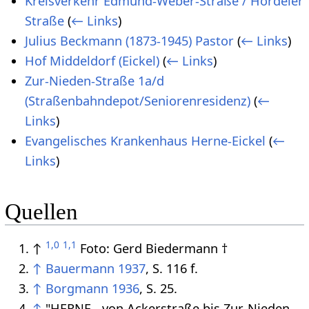
Kreisverkehr Edmund-Weber-Straße / Hordeler
Straße
(
← Links
)
Julius Beckmann (1873-1945) Pastor
(
← Links
)
Hof Middeldorf (Eickel)
(
← Links
)
Zur-Nieden-Straße 1a/d
(Straßenbahndepot/Seniorenresidenz)
(
←
Links
)
Evangelisches Krankenhaus Herne-Eickel
(
←
Links
)
Quellen
1,0
1,1
↑
Foto: Gerd Biedermann †
↑
Bauermann 1937
, S. 116 f.
↑
Borgmann 1936
, S. 25.
↑
"HERNE - von Ackerstraße bis Zur-Nieden-