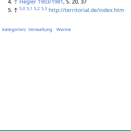
↑
Hegler 1903/1981
, S. 20, 37
5,0
5,1
5,2
5,3
↑
http://territorial.de/index.htm
Kategorien
:
Verwaltung
Wanne