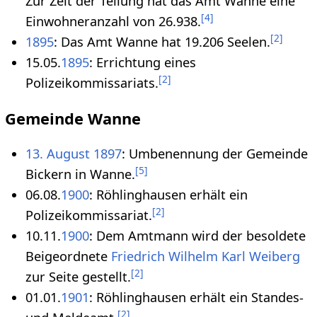
Zur Zeit der Teilung hat das Amt Wanne eine
[
4
]
Einwohneranzahl von 26.938.
[
2
]
1895
: Das Amt Wanne hat 19.206 Seelen.
15.05.
1895
: Errichtung eines
[
2
]
Polizeikommissariats.
Gemeinde Wanne
13. August
1897
: Umbenennung der Gemeinde
[
5
]
Bickern in Wanne.
06.08.
1900
: Röhlinghausen erhält ein
[
2
]
Polizeikommissariat.
10.11.
1900
: Dem Amtmann wird der besoldete
Beigeordnete
Friedrich Wilhelm Karl Weiberg
[
2
]
zur Seite gestellt.
01.01.
1901
: Röhlinghausen erhält ein Standes-
[
2
]