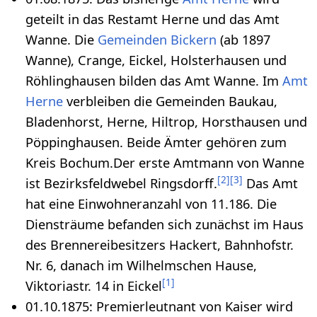
geteilt in das Restamt Herne und das Amt
Wanne. Die
Gemeinden Bickern
(ab 1897
Wanne), Crange, Eickel, Holsterhausen und
Röhlinghausen bilden das Amt Wanne. Im
Amt
Herne
verbleiben die Gemeinden Baukau,
Bladenhorst, Herne, Hiltrop, Horsthausen und
Pöppinghausen. Beide Ämter gehören zum
Kreis Bochum.Der erste Amtmann von Wanne
[
2
]
[
3
]
ist Bezirksfeldwebel Ringsdorff.
Das Amt
hat eine Einwohneranzahl von 11.186. Die
Diensträume befanden sich zunächst im Haus
des Brennereibesitzers Hackert, Bahnhofstr.
Nr. 6, danach im Wilhelmschen Hause,
[
1
]
Viktoriastr. 14 in Eickel
01.10.1875: Premierleutnant von Kaiser wird