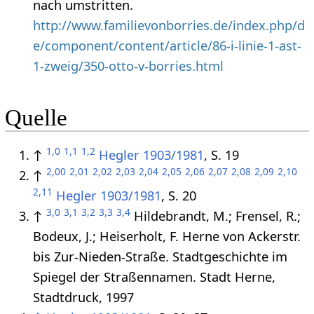
nach umstritten.
http://www.familievonborries.de/index.php/d
e/component/content/article/86-i-linie-1-ast-
1-zweig/350-otto-v-borries.html
Quelle
1,0
1,1
1,2
↑
Hegler 1903/1981
, S. 19
2,00
2,01
2,02
2,03
2,04
2,05
2,06
2,07
2,08
2,09
2,10
↑
2,11
Hegler 1903/1981
, S. 20
3,0
3,1
3,2
3,3
3,4
↑
Hildebrandt, M.; Frensel, R.;
Bodeux, J.; Heiserholt, F. Herne von Ackerstr.
bis Zur-Nieden-Straße. Stadtgeschichte im
Spiegel der Straßennamen. Stadt Herne,
Stadtdruck, 1997