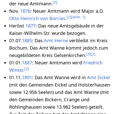
[
2
]
der neue Amtmann.
Nov.
1876
: Neuer Amtmann wird Major a.D.
[
2
]
[
Anm. 1
]
Otto Heinrich von Borries
.
Herbst
1877
: Das neue Amtsgebäude in der
Kaiser-Wilhelm-Str. wurde bezogen.
01.07.
1885
: Das
Amt Herne
verbleibt im Kreis
Bochum. Das Amt Wanne kommt jedoch zum
[
3
]
[
2
]
neugebildeten Kreis Gelsenkirchen.
01.01.
1887
: Neuer Amtmann wird
Friedrich
[
2
]
Winter
.
01.11.
1891
: Das Amt Wanne wird in
Amt Eickel
(mit den Gemeinden Eickel und Holsterhausen
sowie 12.956 Seelen) und das Amt Wanne (mit
den Gemeinden Bickern, Crange und
Röhlinghausen sowie 13.982 Seelen) geteilt.