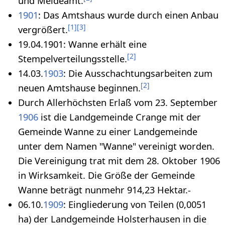
und Meldeamt.
1901
: Das Amtshaus wurde durch einen Anbau
[
1
]
[
3
]
vergrößert.
19.04.1901: Wanne erhält eine
[
2
]
Stempelverteilungsstelle.
14.03.
1903
: Die Ausschachtungsarbeiten zum
[
2
]
neuen Amtshause beginnen.
Durch Allerhöchsten Erlaß vom 23. September
1906
ist die Landgemeinde Crange mit der
Gemeinde Wanne zu einer Landgemeinde
unter dem Namen "Wanne" vereinigt worden.
Die Vereinigung trat mit dem 28. Oktober 1906
in Wirksamkeit. Die Größe der Gemeinde
Wanne beträgt nunmehr 914,23 Hektar.-
06.10.
1909
: Eingliederung von Teilen (0,0051
ha) der Landgemeinde Holsterhausen in die