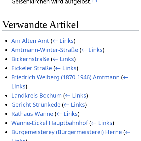
Gelsenkirchen wird aufgelöst.
Verwandte Artikel
Am Alten Amt
(
← Links
)
Amtmann-Winter-Straße
(
← Links
)
Bickernstraße
(
← Links
)
Eickeler Straße
(
← Links
)
Friedrich Weiberg (1870-1946) Amtmann
(
←
Links
)
Landkreis Bochum
(
← Links
)
Gericht Strünkede
(
← Links
)
Rathaus Wanne
(
← Links
)
Wanne-Eickel Hauptbahnhof
(
← Links
)
Burgemeisterey (Bürgermeisterei) Herne
(
←
Links
)