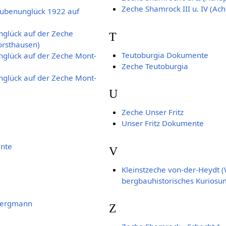
Zeche Shamrock III u. IV (Ac
rubenunglück 1922 auf
glück auf der Zeche
T
orsthausen)
Teutoburgia Dokumente
glück auf der Zeche Mont-
Zeche Teutoburgia
glück auf der Zeche Mont-
U
Zeche Unser Fritz
Unser Fritz Dokumente
nte
V
Kleinstzeche von-der-Heydt (
bergbauhistorisches Kuriosu
Bergmann
Z