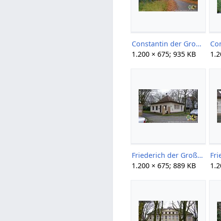
Constantin der Große 10-971-1 Gerd Storm 20151107.jpg
1.200 × 675; 935 KB
1.2
Friederich der Große 1+2 01 Gerd Storm 20160116.jpg
1.200 × 675; 889 KB
1.2