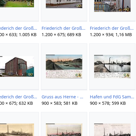
Friederich der Große 1+2 09 Gerd Storm 20160116.jpg
Friederich der Große 1+2 259 Gerd Storm 20151129.jpg
Friederich der Große 1+2 261 Gerd Storm 20151129.jpg
00 × 633; 1.005 KB
1.200 × 675; 689 KB
1.200 × 934; 1,16 MB
Friederich der Große 1+2 267 Gerd Storm 20151129.jpg
Gruss aus Herne - Hafen und FdG Sammlung Bernd Ellerbrock.jpg
Hafen und FdG Sammlung Bernd Ellerbrock oJ.jpg
00 × 675; 632 KB
900 × 583; 581 KB
900 × 578; 599 KB