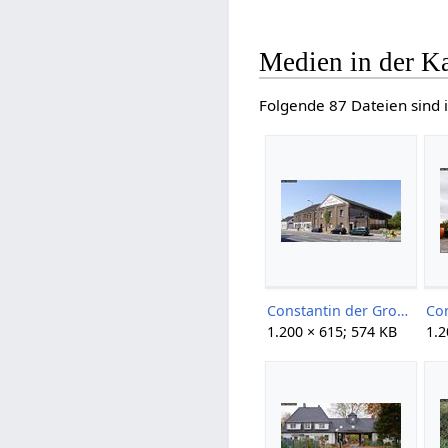
Medien in der K
Folgende 87 Dateien sind i
Constantin der Große 1+2 2-1 Gerd Storm 20160508.jpg
1.200 × 615; 574 KB
1.2