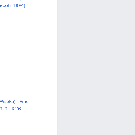
hepohl 1894)
Wisoka) - Eine
m in Herne