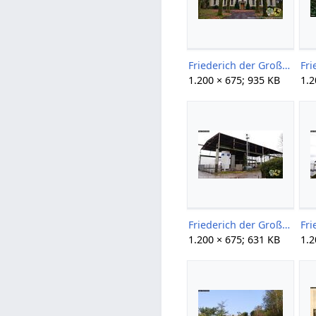
Friederich der Große 1+2 07 Gerd Storm 20160116.jpg
1.200 × 675; 935 KB
1.2
Friederich der Große 1+2 265 Gerd Storm 20151129.jpg
1.200 × 675; 631 KB
1.2