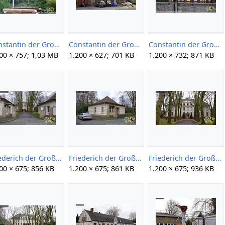
Constantin der Große 8 0815 Gerd Storm 20151017.jpg
Constantin der Große 8 0816 Gerd Storm 20151017.jpg
Constantin der Große 8 0819 Gerd Storm 20151017.jpg
00 × 757; 1,03 MB
1.200 × 627; 701 KB
1.200 × 732; 871 KB
Friederich der Große 1+2 02 Gerd Storm 20160116.jpg
Friederich der Große 1+2 03 Gerd Storm 20160116.jpg
Friederich der Große 1+2 06 Gerd Storm 20160116.jpg
00 × 675; 856 KB
1.200 × 675; 861 KB
1.200 × 675; 936 KB