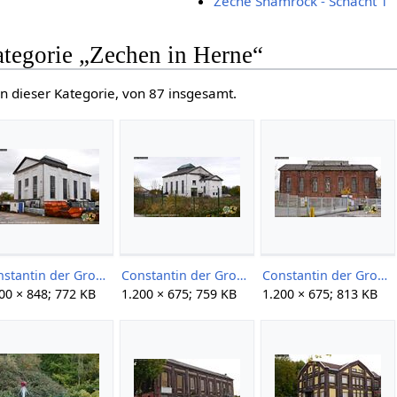
Zeche Shamrock - Schacht 1
ategorie „Zechen in Herne“
n dieser Kategorie, von 87 insgesamt.
Constantin der Große 10-967 Gerd Storm 20151107.jpg
Constantin der Große 10-968 Gerd Storm 20151107.jpg
Constantin der Große 10-969 Gerd Storm 20151107.jpg
00 × 848; 772 KB
1.200 × 675; 759 KB
1.200 × 675; 813 KB