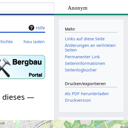
Anonym
Hilfe
Mehr
Links auf diese Seite
chichte
Neu laden
Änderungen an verlinkten
Seiten
Permanenter Link
Seiten­­informationen
Seitenlogbücher
Drucken/­exportieren
Als PDF herunterladen
m dieses —
Druckversion
Kategorien