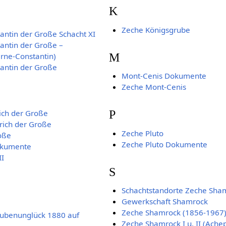
K
Zeche Königsgrube
antin der Große Schacht XI
antin der Große –
M
rne-Constantin)
tantin der Große
Mont-Cenis Dokumente
Zeche Mont-Cenis
P
rich der Große
rich der Große
Zeche Pluto
oße
Zeche Pluto Dokumente
okumente
II
S
Schachtstandorte Zeche Sha
Gewerkschaft Shamrock
Zeche Shamrock (1856-1967
rubenunglück 1880 auf
Zeche Shamrock I u. II (Ache