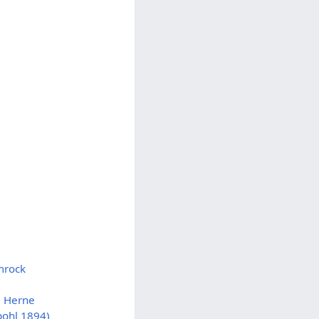
mrock
) Herne
pohl 1894)