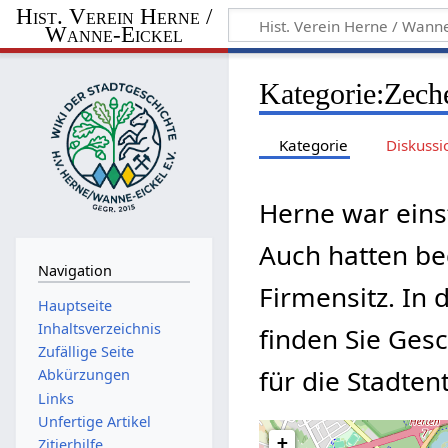
Hist. Verein Herne /
Wanne-Eickel
Kategorie
:
Zech
Kategorie
Diskussi
Herne war eins
Auch hatten be
Navigation
Firmensitz. In
Hauptseite
Inhaltsverzeichnis
finden Sie Ges
Zufällige Seite
für die Stadte
Abkürzungen
Links
Unfertige Artikel
+
Zitierhilfe