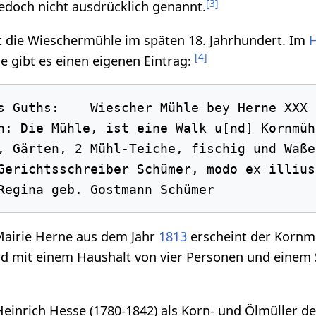
[
3
]
edoch nicht ausdrücklich genannt.
t die Wieschermühle im späten 18. Jahrhundert. Im
[
4
]
e gibt es einen eigenen Eintrag:
s Guths:    Wiescher Mühle bey Herne XXX

n: Die Mühle, ist eine Walk u[nd] Kornmüh
, Gärten, 2 Mühl-Teiche, fischig und Waßer
Gerichtsschreiber Schümer, modo ex illius
 Mairie Herne aus dem Jahr
1813
erscheint der Kornm
ird mit einem Haushalt von vier Personen und einem
einrich Hesse (1780-1842) als Korn- und Ölmüller 