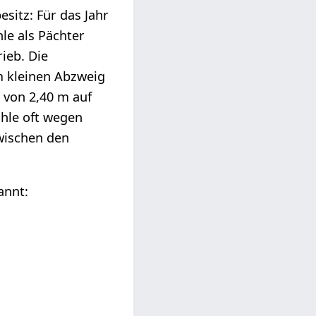
esitz: Für das Jahr
e als Pächter
ieb. Die
m kleinen Abzweig
 von 2,40 m auf
hle oft wegen
wischen den
annt: