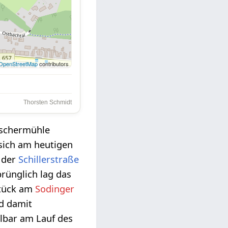
OpenStreetMap
contributors
Thorsten Schmidt
eschermühle
sich am heutigen
 der
Schillerstraße
prünglich lag das
tück am
Sodinger
d damit
lbar am Lauf des