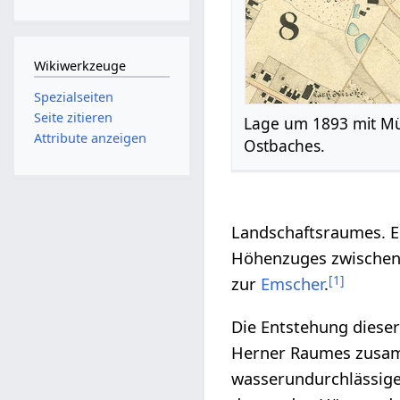
Wikiwerkzeuge
Spezialseiten
Seite zitieren
Lage um 1893 mit Mü
Attribute anzeigen
Ostbaches.
Landschaftsraumes. E
Höhenzuges zwischen
[
1
]
zur
Emscher
.
Die Entstehung diese
Herner Raumes zusamm
wasserundurchlässige