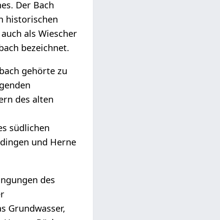
es. Der Bach
n historischen
 auch als Wiescher
ach bezeichnet.
bach gehörte zu
ägenden
rn des alten
s südlichen
odingen und Herne
dingungen des
er
as Grundwasser,