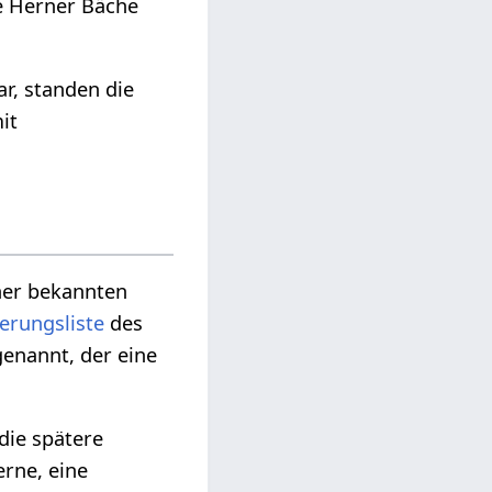
ie Herner Bäche
r, standen die
it
her bekannten
erungsliste
des
genannt, der eine
die spätere
rne, eine