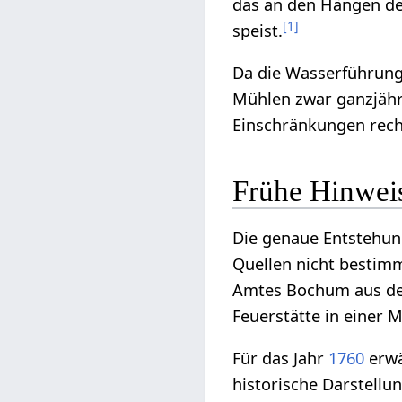
das an den Hängen des
[
1
]
speist.
Da die Wasserführung
Mühlen zwar ganzjähr
Einschränkungen rech
Frühe Hinweis
Die genaue Entstehun
Quellen nicht bestim
Amtes Bochum aus d
Feuerstätte in einer 
Für das Jahr
1760
erwä
historische Darstellu