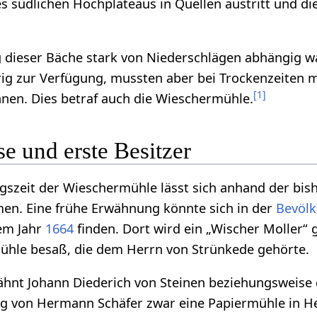
 südlichen Hochplateaus in Quellen austritt und d
 dieser Bäche stark von Niederschlägen abhängig wa
ig zur Verfügung, mussten aber bei Trockenzeiten m
[
1
]
nen. Dies betraf auch die Wieschermühle.
e und erste Besitzer
gszeit der Wieschermühle lässt sich anhand der bis
men. Eine frühe Erwähnung könnte sich in der
Bevölk
em Jahr
1664
finden. Dort wird ein „Wischer Moller“ 
Mühle besaß, die dem Herrn von Strünkede gehörte.
hnt Johann Diederich von Steinen beziehungsweise 
ng von Hermann Schäfer zwar eine Papiermühle in He