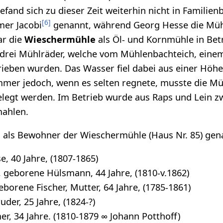
fand sich zu dieser Zeit weiterhin nicht in Familienb
[
6
]
mer Jacobi
genannt, während Georg Hesse die Mühl
r die
Wieschermühle
als Öl- und Kornmühle in Betr
drei Mühlräder, welche vom Mühlenbachteich, eine
ieben wurden. Das Wasser fiel dabei aus einer Höhe
mmer jedoch, wenn es selten regnete, musste die Mü
elegt werden. Im Betrieb wurde aus Raps und Lein z
mahlen.
 als Bewohner der Wieschermühle (Haus Nr. 85) gen
, 40 Jahre, (1807-1865)
 geborene Hülsmann, 44 Jahre, (1810-v.1862)
eborene Fischer, Mutter, 64 Jahre, (1785-1861)
der, 25 Jahre, (1824-?)
, 34 Jahre. (1810-1879 ∞ Johann Potthoff)