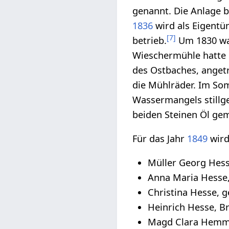
genannt. Die Anlage be
1836
wird als Eigentü
[
7
]
betrieb.
Um 1830 wa
Wieschermühle hatte 
des Ostbaches, angetr
die Mühlräder. Im So
Wassermangels stillg
beiden Steinen Öl ge
Für das Jahr
1849
wird
Müller Georg Hesse
Anna Maria Hesse,
Christina Hesse, g
Heinrich Hesse, Bru
Magd Clara Hemmer