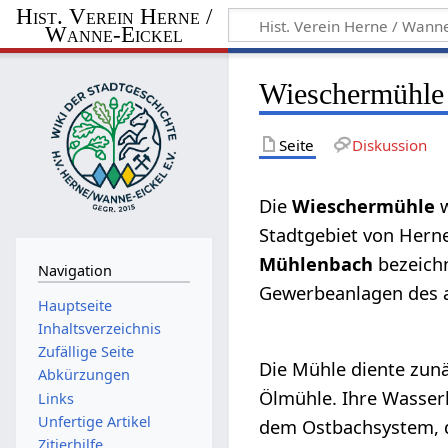
Hist. Verein Herne /
Wanne-Eickel
Wieschermühle
Seite
Diskussion
Die
Wieschermühle
w
Stadtgebiet von Herne
Mühlenbach
bezeichn
Navigation
Gewerbeanlagen des a
Hauptseite
Inhaltsverzeichnis
Zufällige Seite
Die Mühle diente zunä
Abkürzungen
Ölmühle. Ihre Wasserk
Links
Unfertige Artikel
dem Ostbachsystem, 
Zitierhilfe