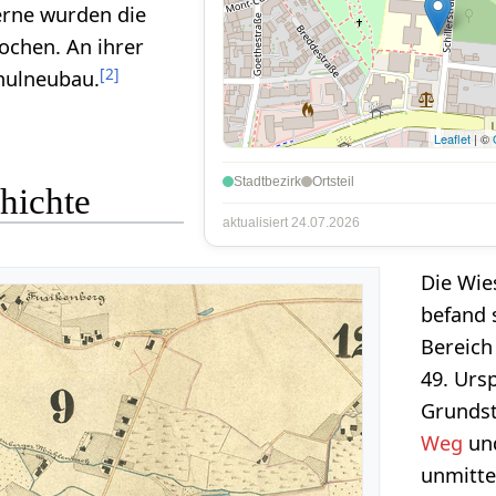
erne wurden die
chen. An ihrer
[
2
]
chulneubau.
Leaflet
| ©
Stadtbezirk
Ortsteil
hichte
aktualisiert 24.07.2026
Die Wi
befand 
Bereich
49. Urs
Grunds
Weg
un
unmitte