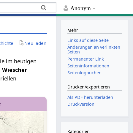
Anonym
Mehr
Links auf diese Seite
chichte
Neu laden
Änderungen an verlinkten
Seiten
Permanenter Link
le im heutigen
Seiten­­informationen
s
Wiescher
Seitenlogbücher
riellen
Drucken/­exportieren
Als PDF herunterladen
e
Druckversion
Kategorien