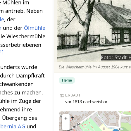
e Mühlen im
m antrieb. Neben
le
, der
n
und der
Ölmühle
die Wieschermühle
asserbetriebenen
1
]
rhunderts wurde
Die Wieschermühle im August 1964 kurz v
b durch Dampfkraft
Herne
schwankenden
aches zu machen.
🏗️
ERBAUT
ühle im Zuge der
vor 1813 nachweisbar
unehmend ihre
 Übergang des
+
−
ibernia AG
und