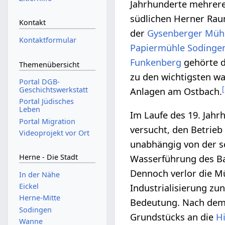
Jahrhunderte mehrer
südlichen Herner Rau
Kontakt
der
Gysenberger Müh
Kontaktformular
Papiermühle Sodinge
Funkenberg
gehörte 
Themenübersicht
zu den wichtigsten w
Portal DGB-
[
Geschichtswerkstatt
Anlagen am Ostbach.
Portal Jüdisches
Leben
Im Laufe des 19. Jah
Portal Migration
versucht, den Betrie
Videoprojekt vor Ort
unabhängig von der 
Herne - Die Stadt
Wasserführung des B
Dennoch verlor die M
In der Nähe
Eickel
Industrialisierung z
Herne-Mitte
Bedeutung. Nach dem
Sodingen
Grundstücks an die
H
Wanne