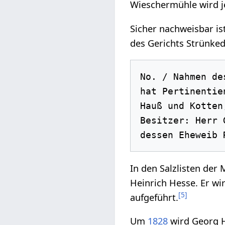
Wieschermühle wird j
Sicher nachweisbar is
des Gerichts Strünked
No. / Nahmen de
hat Pertinentie
Hauß und Kotten
Besitzer: Herr 
In den Salzlisten der
Heinrich Hesse. Er w
[
5
]
aufgeführt.
Um
1828
wird Georg H