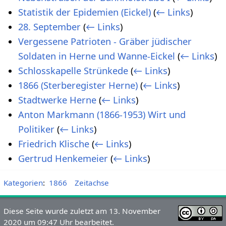
Statistik der Epidemien (Eickel)
(
← Links
)
28. September
(
← Links
)
Vergessene Patrioten - Gräber jüdischer
Soldaten in Herne und Wanne-Eickel
(
← Links
)
Schlosskapelle Strünkede
(
← Links
)
1866 (Sterberegister Herne)
(
← Links
)
Stadtwerke Herne
(
← Links
)
Anton Markmann (1866-1953) Wirt und
Politiker
(
← Links
)
Friedrich Klische
(
← Links
)
Gertrud Henkemeier
(
← Links
)
Kategorien
:
1866
Zeitachse
Diese Seite wurde zuletzt am 13. November
2020 um 09:47 Uhr bearbeitet.