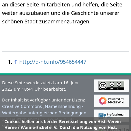
an dieser Seite mitarbeiten und helfen, die Seite
weiter auszubauen und die Geschichte unserer
schönen Stadt zusammenzutragen.
↑
http://d-nb.info/954654447
Diese Seite wurde zuletzt am 16. Juni
2022 um 18:41 Uhr bearbeitet.
Der Inhalt ist verfügbar unter der Lizenz
Creative Commons „Namensnennung -
Weitergabe unter gleichen Bedingungen
3.0 Deutschland“ (CC BY-SA 3.0 DE)
,
Cookies helfen uns bei der Bereitstellung von Hist. Verein
sofern nicht anders angegeben.
Herne / Wanne-Eickel e. V.. Durch die Nutzung von Hist.