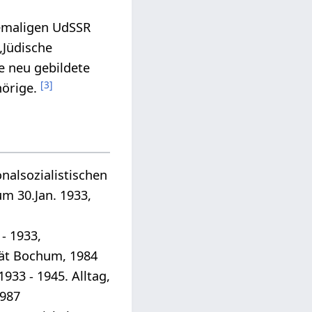
hemaligen UdSSR
„Jüdische
e neu gebildete
[
3
]
hörige.
nalsozialistischen
m 30.Jan. 1933,
- 1933,
tät Bochum, 1984
3 - 1945. Alltag,
1987