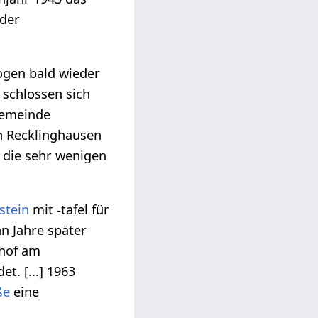
 der
ogen bald wieder
 schlossen sich
gemeinde
n Recklinghausen
 die sehr wenigen
stein
mit -tafel für
n Jahre später
dhof am
t. [...] 1963
ße
eine