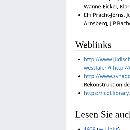
Wanne-Eickel, Klar
Elfi Pracht-Jörns,
Arnsberg, J.P.Bach
Weblinks
http://www.jüdisc
westfalen
http:/
http://www.synag
Rekonstruktion d
https://lcdl.librar
Lesen Sie auc
1938
(
← Links
)