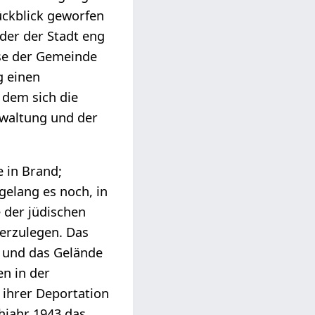
ückblick geworfen
 der der Stadt eng
ise der Gemeinde
g einen
 dem sich die
rwaltung und der
 in Brand;
elang es noch, in
 der jüdischen
derzulegen. Das
 und das Gelände
en in der
 ihrer Deportation
hjahr 1943 das