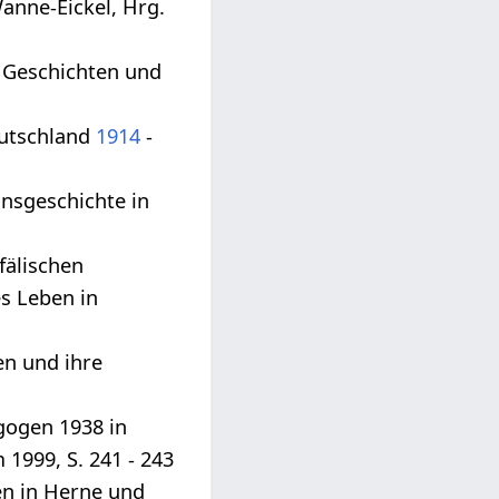
anne-Eickel, Hrg.
.” Geschichten und
eutschland
1914
-
onsgeschichte in
fälischen
es Leben in
n und ihre
agogen 1938 in
1999, S. 241 - 243
den in Herne und