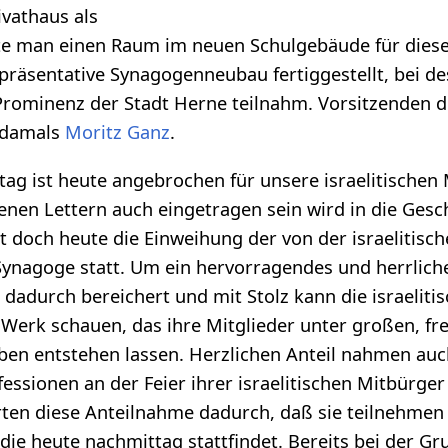
vathaus als
te man einen Raum im neuen Schulgebäude für dies
räsentative Synagogenneubau fertiggestellt, bei des
Prominenz der Stadt Herne teilnahm. Vorsitzenden d
 damals
Moritz Ganz
.
tag ist heute angebrochen für unsere israelitischen 
enen Lettern auch eingetragen sein wird in die Gesc
t doch heute die Einweihung der von der israelitisch
Synagoge statt. Um ein hervorragendes und herrlich
 dadurch bereichert und mit Stolz kann die israelit
s Werk schauen, das ihre Mitglieder unter großen, f
aben entstehen lassen. Herzlichen Anteil nahmen au
essionen an der Feier ihrer israelitischen Mitbürge
en diese Anteilnahme dadurch, daß sie teilnehmen 
die heute nachmittag stattfindet. Bereits bei der G