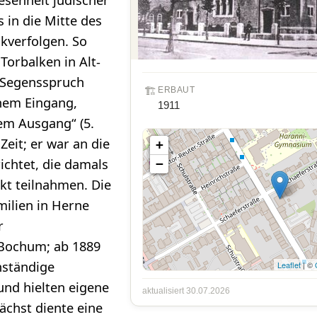
senheit jüdischer
s in die Mitte des
kverfolgen. So
orbalken in Alt-
 Segensspruch
🏗️
ERBAUT
inem Eingang,
1911
em Ausgang“ (5.
Zeit; er war an die
+
ichtet, die damals
−
t teilnahmen. Die
milien in Herne
r
Bochum; ab 1889
enständige
Leaflet
| ©
nd hielten eigene
aktualisiert 30.07.2026
ächst diente eine