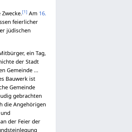
[
1
]
e Zwecke.
Am
16.
sen feierlicher
er jüdischen
Mitbürger, ein Tag,
hichte der Stadt
en Gemeinde ...
es Bauwerk ist
ische Gemeinde
reudig gebrachten
ch die Angehörigen
r und
an der Feier der
rundsteinlegung