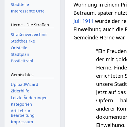
Wohnung in einem Pri
Stadtteile
Interessante Orte
Betraum, später nutz
Juli
1911
wurde der rep
Herne - Die Straßen
Einweihung auch die 
Straßenverzeichnis
Gemeinde Herne war
Stadtbezirke
Ortsteile
"Ein Freuden
Stadtplan
der mit gold
Postleitzahl
Herne. Finde
Gemischtes
errichteten 
unsere Stadt
UploadWizard
Zitierhilfe
jetzt auf da
Letzte Änderungen
Opfern ... h
Kategorien
anderer Konf
Artikel zur
Bearbeitung
dokumentiert
Impressum
Einweihung, 