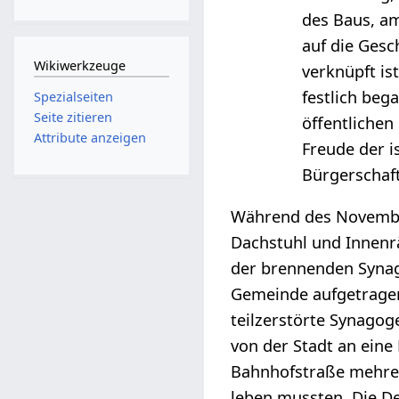
des Baus, am
auf die Gesc
Wikiwerkzeuge
verknüpft i
festlich beg
Spezialseiten
Seite zitieren
öffentlichen
Attribute anzeigen
Freude der i
Bürgerschaft 
Während des November
Dachstuhl und Innenr
der brennenden Synago
Gemeinde aufgetragen,
teilzerstörte Synago
von der Stadt an eine
Bahnhofstraße mehrere
leben mussten. Die D