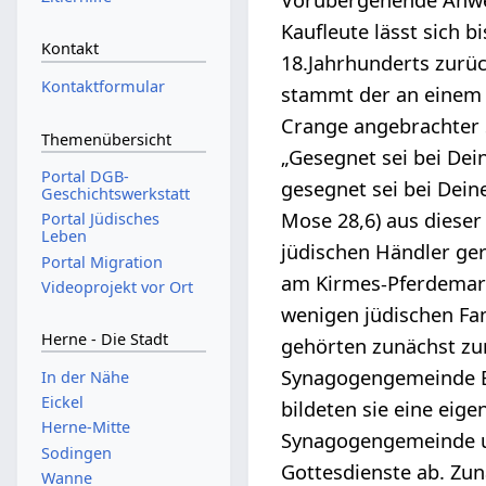
Vorübergehende Anwe
Kaufleute lässt sich bi
Kontakt
18.Jahrhunderts zurüc
Kontaktformular
stammt der an einem T
Crange angebrachter
Themenübersicht
„Gesegnet sei bei De
Portal DGB-
gesegnet sei bei Dein
Geschichtswerkstatt
Mose 28,6) aus dieser 
Portal Jüdisches
Leben
jüdischen Händler ger
Portal Migration
am Kirmes-Pferdemark
Videoprojekt vor Ort
wenigen jüdischen Fa
Herne - Die Stadt
gehörten zunächst zu
Synagogengemeinde 
In der Nähe
Eickel
bildeten sie eine eig
Herne-Mitte
Synagogengemeinde u
Sodingen
Gottesdienste ab. Zun
Wanne