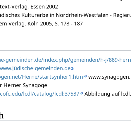
text-Verlag, Essen 2002
 Jüdisches Kulturerbe in Nordrhein-Westfalen - Regie
em Verlag, Köln 2005, S. 178 - 187
he-gemeinden.de/index.php/gemeinden/h-j/889-hern
/www.jüdische-gemeinden.de
ogen.net/Herne/startsynher1.htm
www.synagogen.
er Herner Synagoge
y.cofc.edu/lcdl/catalog/lcdl:37537
Abbildung auf lcdl.
h