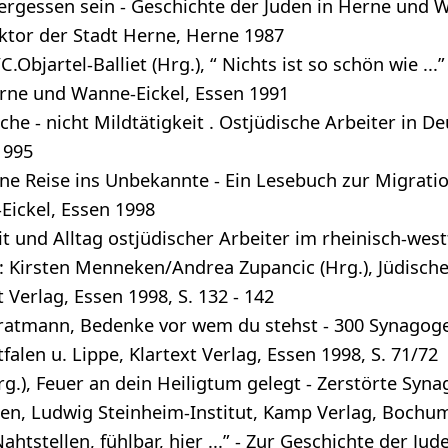
ergessen sein - Geschichte der Juden in Herne und W
ktor der Stadt Herne, Herne 1987
.Objartel-Balliet (Hrg.), “ Nichts ist so schön wie ..
rne und Wanne-Eickel, Essen 1991
he - nicht Mildtätigkeit . Ostjüdische Arbeiter in D
1995
 Eine Reise ins Unbekannte - Ein Lesebuch zur Migrati
ickel, Essen 1998
t und Alltag ostjüdischer Arbeiter im rheinisch-west
n: Kirsten Menneken/Andrea Zupancic (Hrg.), Jüdisch
 Verlag, Essen 1998, S. 132 - 142
ratmann, Bedenke vor wem du stehst - 300 Synagoge
falen u. Lippe, Klartext Verlag, Essen 1998, S. 71/72
g.), Feuer an dein Heiligtum gelegt - Zerstörte Syn
en, Ludwig Steinheim-Institut, Kamp Verlag, Bochum 
“Nahtstellen, fühlbar, hier ...” - Zur Geschichte der Ju