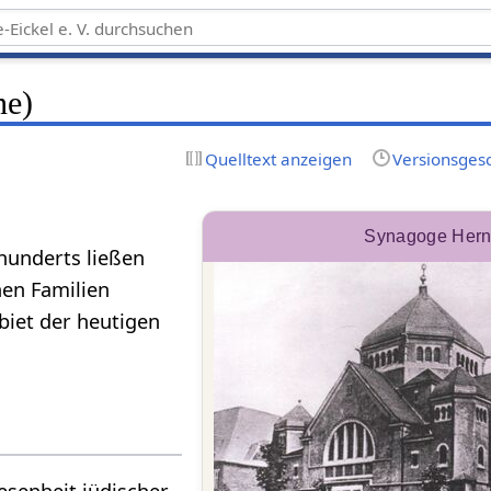
ne)
Quelltext anzeigen
Versionsges
Synagoge Her
hunderts ließen
hen Familien
biet der heutigen