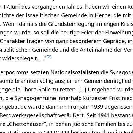
 17.Juni des vergangenen Jahres, haben wir einen R
hichte der israelitischen Gemeinde in Herne, die mit
st. Wenn damals die Grundsteinlegung im engen Kre
angen wurde, so soll die heutige Feier der Einweihun
 Charakter tragen von ganz besonderem Gepräge, in
sraelitischen Gemeinde und die Anteilnahme der Ve
[
2
]
widerspiegelt. ..."
pogroms setzten Nationalsozialisten die Synagoge
äume brannten völlig aus; einem Gemeindemitglied g
ge die Thora-Rolle zu retten. [...] Umgehend wurde
 die Synagogenruine innerhalb kürzester Frist nie
gengebäude wurde dann im Frühjahr 1939 abgerissen
 Bergwerksgesellschaft veräußert. Seit 1941 bestand
 „Ghettohäuser“, in denen jüdische Familien bis zu
eportationen von 1942/1943 besiegelten dann im Frü