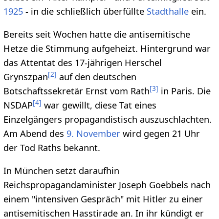
1925
- in die schließlich überfüllte
Stadthalle
ein.
Bereits seit Wochen hatte die antisemitische
Hetze die Stimmung aufgeheizt. Hintergrund war
das Attentat des 17-jährigen Herschel
[
2
]
Grynszpan
auf den deutschen
[
3
]
Botschaftssekretär Ernst vom Rath
in Paris. Die
[
4
]
NSDAP
war gewillt, diese Tat eines
Einzelgängers propagandistisch auszuschlachten.
Am Abend des
9. November
wird gegen 21 Uhr
der Tod Raths bekannt.
In München setzt daraufhin
Reichspropagandaminister Joseph Goebbels nach
einem "intensiven Gespräch" mit Hitler zu einer
antisemitischen Hasstirade an. In ihr kündigt er