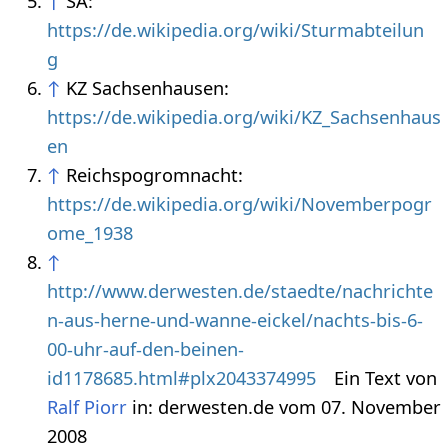
↑
SA:
https://de.wikipedia.org/wiki/Sturmabteilun
g
↑
KZ Sachsenhausen:
https://de.wikipedia.org/wiki/KZ_Sachsenhaus
en
↑
Reichspogromnacht:
https://de.wikipedia.org/wiki/Novemberpogr
ome_1938
↑
http://www.derwesten.de/staedte/nachrichte
n-aus-herne-und-wanne-eickel/nachts-bis-6-
00-uhr-auf-den-beinen-
id1178685.html#plx2043374995
Ein Text von
Ralf Piorr
in: derwesten.de vom 07. November
2008