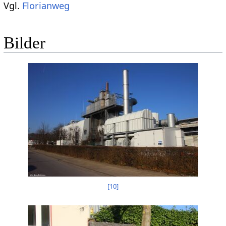
Vgl.
Florianweg
Bilder
[
10
]