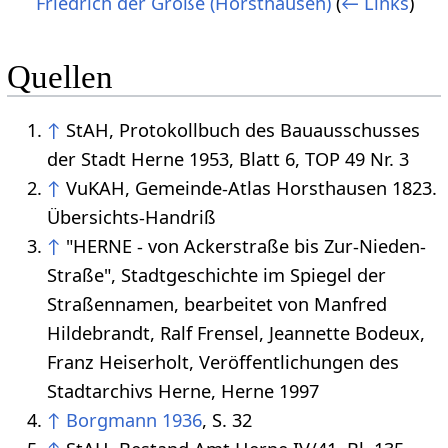
Friedrich der Große (Horsthausen)
(
← Links
)
Quellen
↑
StAH, Protokollbuch des Bauausschusses
der Stadt Herne 1953, Blatt 6, TOP 49 Nr. 3
↑
VuKAH, Gemeinde-Atlas Horsthausen 1823.
Übersichts-Handriß
↑
"HERNE - von Ackerstraße bis Zur-Nieden-
Straße", Stadtgeschichte im Spiegel der
Straßennamen, bearbeitet von Manfred
Hildebrandt, Ralf Frensel, Jeannette Bodeux,
Franz Heiserholt, Veröffentlichungen des
Stadtarchivs Herne, Herne 1997
↑
Borgmann 1936
, S. 32