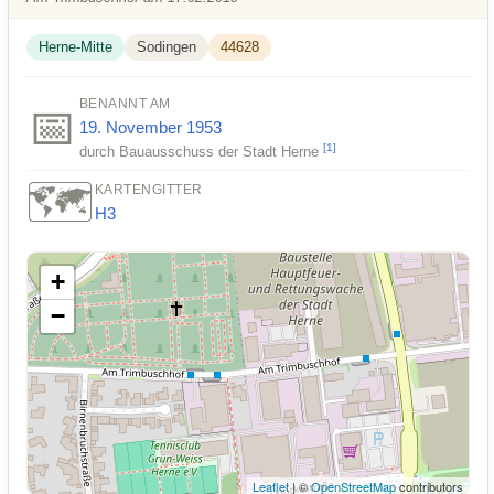
Herne-Mitte
Sodingen
44628
BENANNT AM
📅
19. November
1953
[
1
]
durch Bauausschuss der Stadt Herne
🗺️
KARTENGITTER
H3
+
−
Leaflet
| ©
OpenStreetMap
contributors