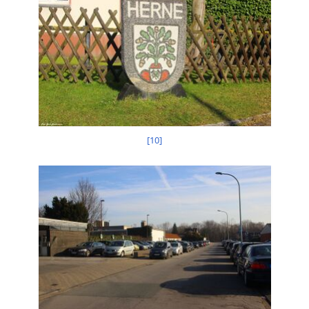
[
10
]