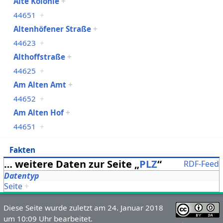
Alte Kolonie
+
44651
+
Altenhöfener Straße
+
44623
+
Althoffstraße
+
44625
+
Am Alten Amt
+
44652
+
Am Alten Hof
+
44651
+
Fakten
… weitere Daten zur Seite „
PLZ
“
RDF-Feed
Datentyp
Seite
+
Diese Seite wurde zuletzt am 24. Januar 2018
um 10:09 Uhr bearbeitet.