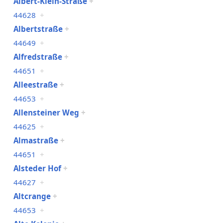
Albert-Klein-Straße
+
44628
+
Albertstraße
+
44649
+
Alfredstraße
+
44651
+
Alleestraße
+
44653
+
Allensteiner Weg
+
44625
+
Almastraße
+
44651
+
Alsteder Hof
+
44627
+
Altcrange
+
44653
+