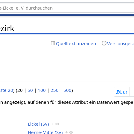
ezirk
Quelltext anzeigen
Versionsges
ste 20
) (
20
|
50
|
100
|
250
|
500
)
Filter
n angezeigt, auf denen für dieses Attribut ein Datenwert gespe
Eickel (SV)
+
Herne-Mitte (SV)
+