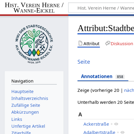
Hist. Verein Herne /
Wanne-Eickel
Attribut:Stadtb
Attribut
Diskussion
Seite
Annotationen
858
Navigation
Zeige (
vorherige 20
|
näch
Hauptseite
Inhaltsverzeichnis
Unterhalb werden 20 Seite
Zufällige Seite
Abkürzungen
A
Links
Ackerstraße
+
Unfertige Artikel
Adalbertstraße
+
Zitierhilfe