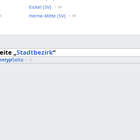
Eickel (SV)
+
Herne-Mitte (SV)
+
eite „
Stadtbezirk
“
entyp
Seite
+