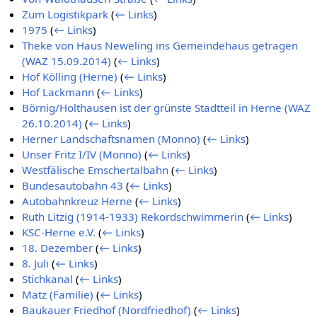
Zum Logistikpark
(
← Links
)
1975
(
← Links
)
Theke von Haus Neweling ins Gemeindehaus getragen
(WAZ 15.09.2014)
(
← Links
)
Hof Kölling (Herne)
(
← Links
)
Hof Lackmann
(
← Links
)
Börnig/Holthausen ist der grünste Stadtteil in Herne (WAZ
26.10.2014)
(
← Links
)
Herner Landschaftsnamen (Monno)
(
← Links
)
Unser Fritz I/IV (Monno)
(
← Links
)
Westfälische Emschertalbahn
(
← Links
)
Bundesautobahn 43
(
← Links
)
Autobahnkreuz Herne
(
← Links
)
Ruth Litzig (1914-1933) Rekordschwimmerin
(
← Links
)
KSC-Herne e.V.
(
← Links
)
18. Dezember
(
← Links
)
8. Juli
(
← Links
)
Stichkanal
(
← Links
)
Matz (Familie)
(
← Links
)
Baukauer Friedhof (Nordfriedhof)
(
← Links
)