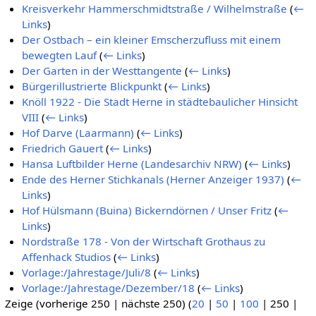
Kreisverkehr Hammerschmidtstraße / Wilhelmstraße
(
←
Links
)
Der Ostbach – ein kleiner Emscherzufluss mit einem
bewegten Lauf
(
← Links
)
Der Garten in der Westtangente
(
← Links
)
Bürgerillustrierte Blickpunkt
(
← Links
)
Knöll 1922 - Die Stadt Herne in städtebaulicher Hinsicht
VIII
(
← Links
)
Hof Darve (Laarmann)
(
← Links
)
Friedrich Gauert
(
← Links
)
Hansa Luftbilder Herne (Landesarchiv NRW)
(
← Links
)
Ende des Herner Stichkanals (Herner Anzeiger 1937)
(
←
Links
)
Hof Hülsmann (Buina) Bickerndörnen / Unser Fritz
(
←
Links
)
Nordstraße 178 - Von der Wirtschaft Grothaus zu
Affenhack Studios
(
← Links
)
Vorlage:/Jahrestage/Juli/8
(
← Links
)
Vorlage:/Jahrestage/Dezember/18
(
← Links
)
Zeige (
vorherige 250
|
nächste 250
) (
20
|
50
|
100
|
250
|