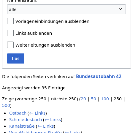
alle
Vorlageneinbindungen ausblenden
Links ausblenden
Weiterleitungen ausblenden
Los
Die folgenden Seiten verlinken auf
Bundesautobahn 42
:
Angezeigt werden 35 Einträge.
Zeige (
vorherige 250
|
nächste 250
) (
20
|
50
|
100
|
250
|
500
)
Ostbach
(
← Links
)
Schmiedesbach
(
← Links
)
Kanalstraße
(
← Links
)
Von-Waldthausen-Straße
(
← Links
)