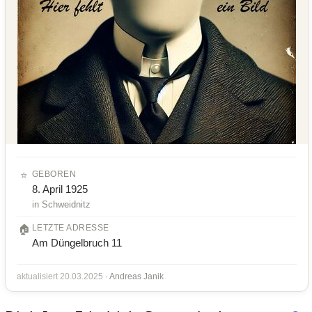
⭐
GEBOREN
8. April 1925
in Schweidnitz
🏠
LETZTE ADRESSE
Am Düngelbruch 11
aktualisiert 20.03.2025 ·
Andreas Janik