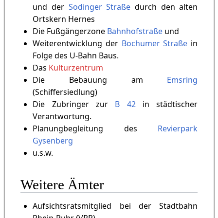
und der
Sodinger Straße
durch den alten
Ortskern Hernes
Die Fußgängerzone
Bahnhofstraße
und
Weiterentwicklung der
Bochumer Straße
in
Folge des U-Bahn Baus.
Das
Kulturzentrum
Die Bebauung am
Emsring
(Schiffersiedlung)
Die Zubringer zur
B 42
in städtischer
Verantwortung.
Planungbegleitung des
Revierpark
Gysenberg
u.s.w.
Weitere Ämter
Aufsichtsratsmitglied bei der Stadtbahn