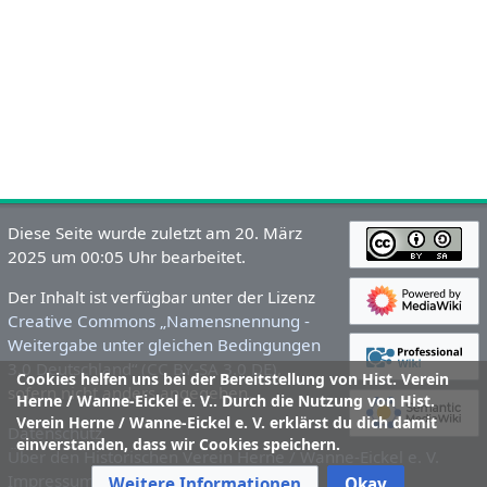
Diese Seite wurde zuletzt am 20. März
2025 um 00:05 Uhr bearbeitet.
Der Inhalt ist verfügbar unter der Lizenz
Creative Commons „Namensnennung -
Weitergabe unter gleichen Bedingungen
3.0 Deutschland“ (CC BY-SA 3.0 DE)
,
Cookies helfen uns bei der Bereitstellung von Hist. Verein
sofern nicht anders angegeben.
Herne / Wanne-Eickel e. V.. Durch die Nutzung von Hist.
Verein Herne / Wanne-Eickel e. V. erklärst du dich damit
Datenschutz
einverstanden, dass wir Cookies speichern.
Über den Historischen Verein Herne / Wanne-Eickel e. V.
Impressum und Haftungsausschluss
Weitere Informationen
Okay