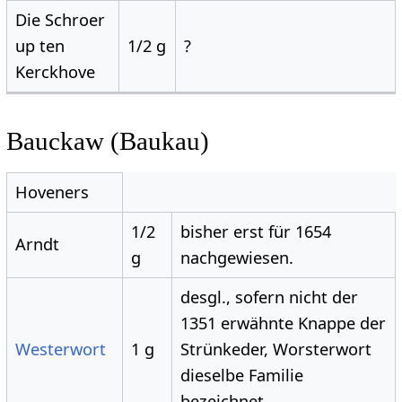
Die Schroer
up ten
1/2 g
?
Kerckhove
Bauckaw (Baukau)
Hoveners
1/2
bisher erst für 1654
Arndt
g
nachgewiesen.
desgl., sofern nicht der
1351 erwähnte Knappe der
Westerwort
1 g
Strünkeder, Worsterwort
dieselbe Familie
bezeichnet.