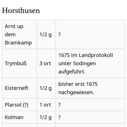
Horsthusen
Arnt up
dem
1/2 g
?
Bramkamp
1675 im Landprotokoll
Trymbuß
3 ort
unter Sodingen
aufgeführt.
bisher erst 1675
Eisterneft
1/2 g
nachgewiesen.
Plarsol (?)
1 ort
?
Kolman
1/2 g
?