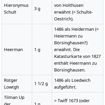
Hieronymus
von Holthusen
3 g
Schult
erwähnt (= Schulte-
Oestrich).
1486 als Heiderman (=
Heiermann zu
Börsinghausen?)
Heerman
1 g
erwähnt. Die
Katasturkarte von 1827
enthält Heermann zu
Börsinghausen.
Rotger
1486 als Loedwich
1 1/2 g
Lowtgh
aufgeführt.
Tilman Up
= Twiff 1673 (oder
der
1 g