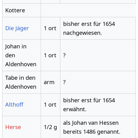
Kottere
bisher erst für 1654
Die Jäger
1 ort
nachgewiesen.
Johan in
den
1 ort
?
Aldenhoven
Tabe in den
arm
?
Aldenhoven
bisher erst für 1654
Althoff
1 ort
erwähnt.
als Johan van Hessen
Herse
1/2 g
bereits 1486 genannt.