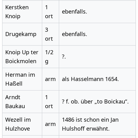
Kerstken
1
ebenfalls.
Knoip
ort
3
Drugekamp
ebenfalls.
ort
Knoip Up ter
1/2
?.
Boickmolen
g
Herman im
arm
als Hasselmann 1654.
Haßell
Arndt
1
? f. ob. über „to Boickau“.
Baukau
ort
Wezell im
1486 ist schon ein Jan
arm
Hulzhove
Hulshoff erwähnt.