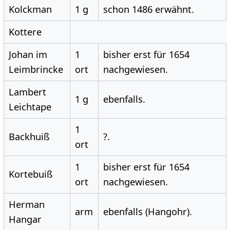
Kolckman
1 g
schon 1486 erwähnt.
Kottere
Johan im
1
bisher erst für 1654
Leimbrincke
ort
nachgewiesen.
Lambert
1 g
ebenfalls.
Leichtape
1
Backhuiß
?.
ort
1
bisher erst für 1654
Kortebuiß
ort
nachgewiesen.
Herman
arm
ebenfalls (Hangohr).
Hangar