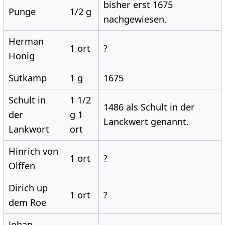
bisher erst 1675
Punge
1/2 g
nachgewiesen.
Herman
1 ort
?
Honig
Sutkamp
1 g
1675
Schult in
1 1/2
1486 als Schult in der
der
g 1
Lanckwert genannt.
Lankwort
ort
Hinrich von
1 ort
?
Olffen
Dirich up
1 ort
?
dem Roe
Johan