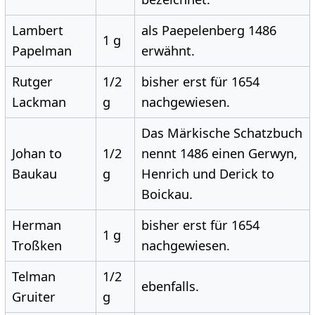
Lambert
als Paepelenberg 1486
1 g
Papelman
erwähnt.
Rutger
1/2
bisher erst für 1654
Lackman
g
nachgewiesen.
Das Märkische Schatzbuch
Johan to
1/2
nennt 1486 einen Gerwyn,
Baukau
g
Henrich und Derick to
Boickau.
Herman
bisher erst für 1654
1 g
Troßken
nachgewiesen.
Telman
1/2
ebenfalls.
Gruiter
g