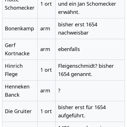
1 ort
und ein Jan Schomecker
Schomecker
erwähnt.
bisher erst 1654
Bonenkamp
arm
nachweisbar
Gerf
arm
ebenfalls
Kortnacke
Hinrich
Fleigenschmidt? bisher
1 ort
Flege
1654 genannt.
Henneken
arm
?
Banck
bisher erst für 1654
Die Gruiter
1 ort
aufgeführt.