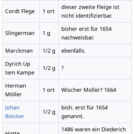
dieser zweite Fleige ist
Cordt Flege
1 ort
nicht identifizierbar.
bisher erst für 1654
Slingerman
1 g
nachweisbar.
Marckman
1/2 g
ebenfalls.
Dyrich Up
1/2 g
?
tem Kampe
Herman
1 ort
Wischer Moller? 1664
Möller
Johan
bish. erst für 1654
1/2 g
Boicker
genannt.
1486 waren ein Diederich
Hotte