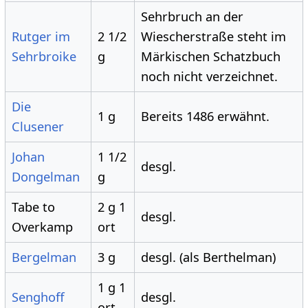
Sehrbruch an der
Rutger im
2 1/2
Wiescherstraße steht im
Sehrbroike
g
Märkischen Schatzbuch
noch nicht verzeichnet.
Die
1 g
Bereits 1486 erwähnt.
Clusener
Johan
1 1/2
desgl.
Dongelman
g
Tabe to
2 g 1
desgl.
Overkamp
ort
Bergelman
3 g
desgl. (als Berthelman)
1 g 1
Senghoff
desgl.
ort