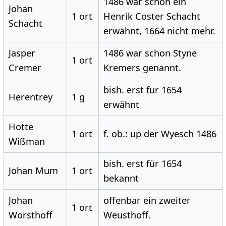
1486 war schon ein
Johan
1 ort
Henrik Coster Schacht
Schacht
erwähnt, 1664 nicht mehr.
Jasper
1486 war schon Styne
1 ort
Cremer
Kremers genannt.
bish. erst für 1654
Herentrey
1 g
erwähnt
Hotte
1 ort
f. ob.: up der Wyesch 1486
Wißman
bish. erst für 1654
Johan Mum
1 ort
bekannt
Johan
offenbar ein zweiter
1 ort
Worsthoff
Weusthoff.