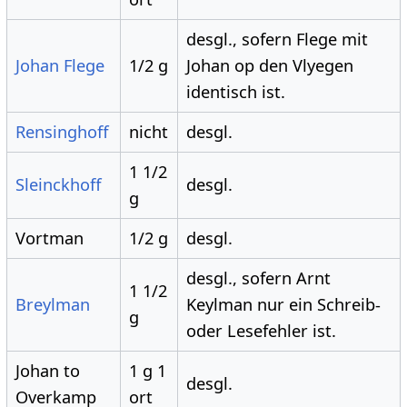
desgl., sofern Flege mit
Johan Flege
1/2 g
Johan op den Vlyegen
identisch ist.
Rensinghoff
nicht
desgl.
1 1/2
Sleinckhoff
desgl.
g
Vortman
1/2 g
desgl.
desgl., sofern Arnt
1 1/2
Breylman
Keylman nur ein Schreib-
g
oder Lesefehler ist.
Johan to
1 g 1
desgl.
Overkamp
ort