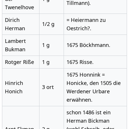
Tillmann).
Twenelhove
Dirich
= Heiermann zu
1/2 g
Herman
Oestrich?.
Lambert
1 g
1675 Böckhmann.
Bukman
Rotger Riße
1 g
1675 Risse.
1675 Honnink =
Hinrich
Honicke, den 1505 die
3 ort
Honich
Werdener Urbare
erwähnen.
schon 1486 ist ein
Herman Bickman