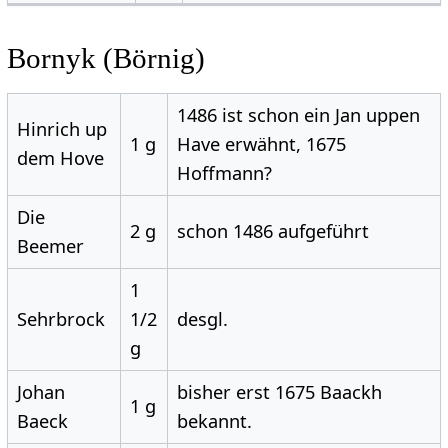
Bornyk (Börnig)
1486 ist schon ein Jan uppen
Hinrich up
1 g
Have erwähnt, 1675
dem Hove
Hoffmann?
Die
2 g
schon 1486 aufgeführt
Beemer
1
Sehrbrock
1/2
desgl.
g
Johan
bisher erst 1675 Baackh
1 g
Baeck
bekannt.