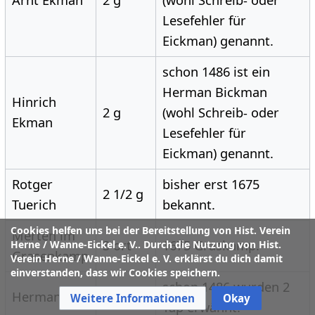
Arnt Ekman
2 g
(wohl Schreib- oder
Lesefehler für
Eickman) genannt.
schon 1486 ist ein
Herman Bickman
Hinrich
2 g
(wohl Schreib- oder
Ekman
Lesefehler für
Eickman) genannt.
Rotger
bisher erst 1675
2 1/2 g
Tuerich
bekannt.
Cookies helfen uns bei der Bereitstellung von Hist. Verein
Merten im
3 ort
1675 Graskamp.
Herne / Wanne-Eickel e. V.. Durch die Nutzung von Hist.
Grasenkamp
Verein Herne / Wanne-Eickel e. V. erklärst du dich damit
einverstanden, dass wir Cookies speichern.
schon 1486 wurden 2
Herman Tap
1 1/2 g
Weitere Informationen
Okay
Tap erwähnt.