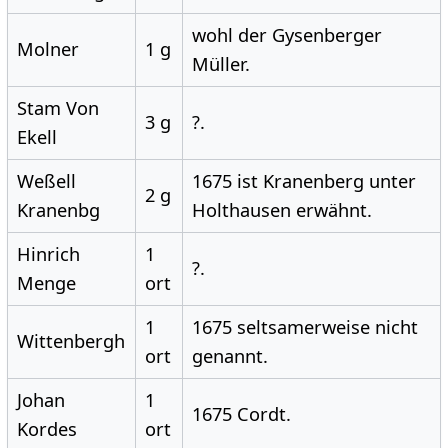
wohl der Gysenberger
Molner
1 g
Müller.
Stam Von
3 g
?.
Ekell
Weßell
1675 ist Kranenberg unter
2 g
Kranenbg
Holthausen erwähnt.
Hinrich
1
?.
Menge
ort
1
1675 seltsamerweise nicht
Wittenbergh
ort
genannt.
Johan
1
1675 Cordt.
Kordes
ort