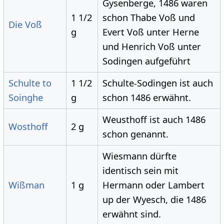
Gysenberge, 1486 waren
1 1/2
schon Thabe Voß und
Die Voß
g
Evert Voß unter Herne
und Henrich Voß unter
Sodingen aufgeführt
Schulte to
1 1/2
Schulte-Sodingen ist auch
Soinghe
g
schon 1486 erwähnt.
Weusthoff ist auch 1486
Wosthoff
2 g
schon genannt.
Wiesmann dürfte
identisch sein mit
Wißman
1 g
Hermann oder Lambert
up der Wyesch, die 1486
erwähnt sind.