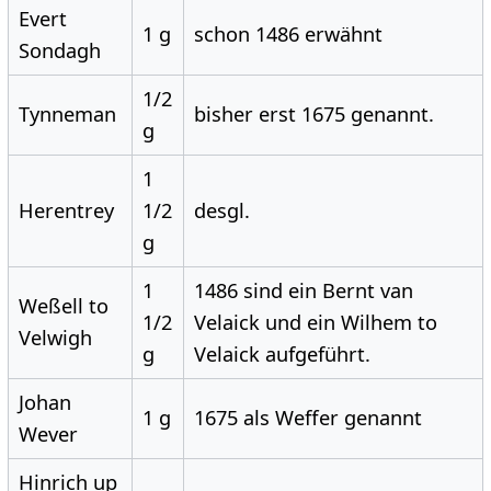
Evert
1 g
schon 1486 erwähnt
Sondagh
1/2
Tynneman
bisher erst 1675 genannt.
g
1
Herentrey
1/2
desgl.
g
1
1486 sind ein Bernt van
Weßell to
1/2
Velaick und ein Wilhem to
Velwigh
g
Velaick aufgeführt.
Johan
1 g
1675 als Weffer genannt
Wever
Hinrich up