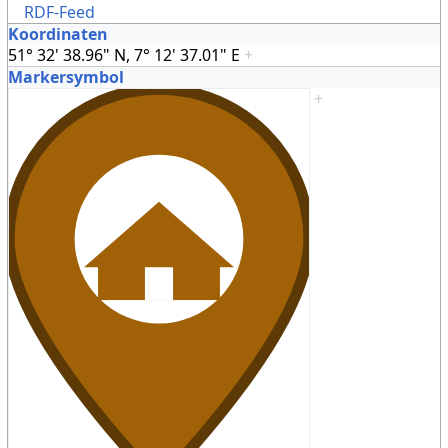
RDF-Feed
Koordinaten
51° 32' 38.96" N, 7° 12' 37.01" E
+
Markersymbol
+