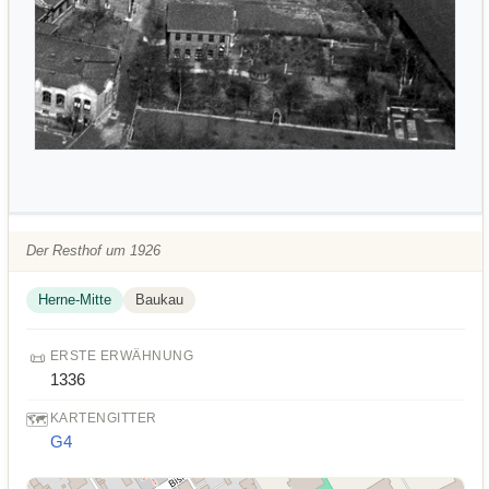
Der Resthof um 1926
Herne-Mitte
Baukau
📜
ERSTE ERWÄHNUNG
1336
🗺️
KARTENGITTER
G4