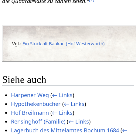
die Quadrat=Rute zu zahlen seien."
Vgl.:
Ein Stück alt Baukau (Hof Westerworth)
Siehe auch
Harpener Weg
(
← Links
)
Hypothekenbücher
(
← Links
)
Hof Breilmann
(
← Links
)
Rensinghoff (Familie)
(
← Links
)
Lagerbuch des Mittelamtes Bochum 1684
(
←