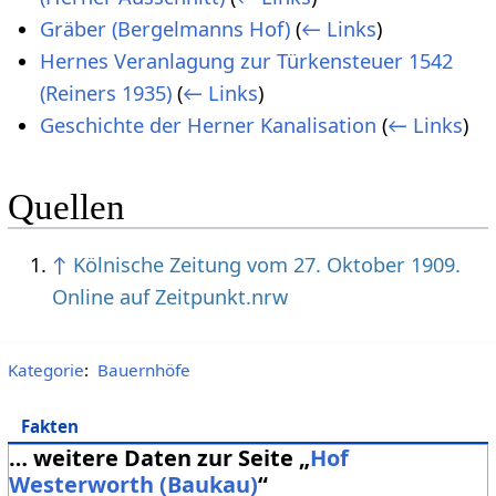
Gräber (Bergelmanns Hof)
(
← Links
)
Hernes Veranlagung zur Türkensteuer 1542
(Reiners 1935)
(
← Links
)
Geschichte der Herner Kanalisation
(
← Links
)
Quellen
↑
Kölnische Zeitung vom 27. Oktober 1909.
Online auf Zeitpunkt.nrw
Kategorie
:
Bauernhöfe
Fakten
… weitere Daten zur Seite „
Hof
Westerworth (Baukau)
“