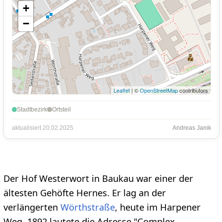
+
−
Leaflet
| ©
OpenStreetMap
contributors
Stadtbezirk
Ortsteil
aktualisiert 20.02.2025
Andreas Janik
Der Hof Westerwort in Baukau war einer der
ältesten Gehöfte Hernes. Er lag an der
verlängerten
Wörthstraße
, heute im Harpener
Weg. 1892 lautete die Adresse "Complex