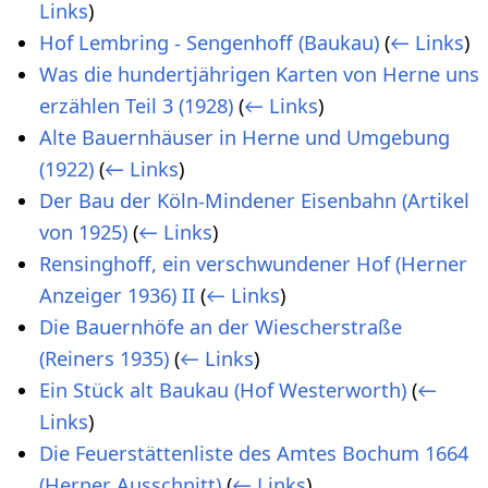
Links
)
Hof Lembring - Sengenhoff (Baukau)
(
← Links
)
Was die hundertjährigen Karten von Herne uns
erzählen Teil 3 (1928)
(
← Links
)
Alte Bauernhäuser in Herne und Umgebung
(1922)
(
← Links
)
Der Bau der Köln-Mindener Eisenbahn (Artikel
von 1925)
(
← Links
)
Rensinghoff, ein verschwundener Hof (Herner
Anzeiger 1936) II
(
← Links
)
Die Bauernhöfe an der Wiescherstraße
(Reiners 1935)
(
← Links
)
Ein Stück alt Baukau (Hof Westerworth)
(
←
Links
)
Die Feuerstättenliste des Amtes Bochum 1664
(Herner Ausschnitt)
(
← Links
)