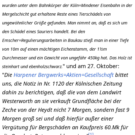
wurden unter dem Bahnkörper der Köln=Mindener Eisenbahn in der
Mergelschicht gut erhaltene Reste eines Tierschädels von
ungewöhnlicher Größe gefunden. Man nimmt an, daß es sich um
den Schädel eines Sauriers handelt. Bei den
Emscher=Regulierungsarbeiten in Baukau stieß man in einer Tiefe
von 10m auf einen mächtigen Eichenstamm, der 1½m
Durchmesser und ein Gewicht von ungefähr 450kg hat. Das Holz ist
" und am 27. Oktober:
steinhart und ebenholzschwarz.
"
Die
Harpener Bergwerks=Aktien=Gesellschaft
bittet
uns, die Notiz in Nr. 1120 der Kölnischen Zeitung
dahin zu berichtigen, daß die von dem Landwirt
Westerworth an sie verkauft Grundfläche bei der
Zeche von der Heydt nicht 7 Morgen, sondern fast 9
Morgen groß sei und daß hierfür außer einer
Vergütung für Bergschäden an Kaufpreis 60.Mk für
[
1
]