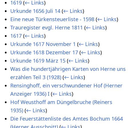
1619
(
← Links
)
Urkunde 1656 Juli 14
(
← Links
)
Eine neue Türkensteuerliste - 1598
(
← Links
)
Trauregister evgl. Herne 1811
(
← Links
)
1617
(
← Links
)
Urkunde 1617 November 1
(
← Links
)
Urkunde 1618 Dezember 17
(
← Links
)
Urkunde 1619 März 15
(
← Links
)
Was die hundertjährigen Karten von Herne uns
erzählen Teil 3 (1928)
(
← Links
)
Rensinghoff, ein verschwundener Hof (Herner
Anzeiger 1936) I
(
← Links
)
Hof Weusthoff am Düngelbruche (Reiners
1935)
(
← Links
)
Die Feuerstättenliste des Amtes Bochum 1664
(Herner Ausschnitt)
(
← Links
)