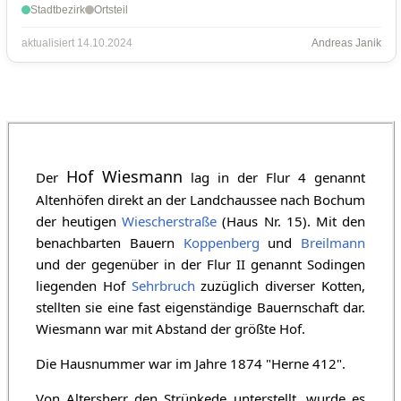
Stadtbezirk
Ortsteil
aktualisiert 14.10.2024
Andreas Janik
Hof Wiesmann
Der
lag in der Flur 4 genannt
Altenhöfen direkt an der Landchaussee nach Bochum
der heutigen
Wiescherstraße
(Haus Nr. 15). Mit den
benachbarten Bauern
Koppenberg
und
Breilmann
und der gegenüber in der Flur II genannt Sodingen
liegenden Hof
Sehrbruch
zuzüglich diverser Kotten,
stellten sie eine fast eigenständige Bauernschaft dar.
Wiesmann war mit Abstand der größte Hof.
Die Hausnummer war im Jahre 1874 "Herne 412".
Von Altersherr den Strünkede unterstellt, wurde es