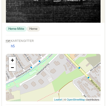
Herne-Mitte
Herne
🗺️
KARTENGITTER
h5
+
−
Leaflet
| ©
OpenStreetMap
contributors