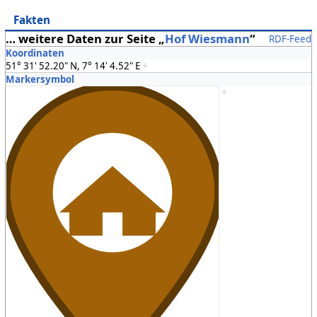
Fakten
… weitere Daten zur Seite „
Hof Wiesmann
“
RDF-Feed
Koordinaten
51° 31' 52.20" N, 7° 14' 4.52" E
+
Markersymbol
+