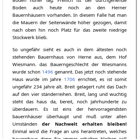
Boden höher lag. Freilich ist der durchgehende
Boden auch heute noch an den Herner
Bauernhäusern vorhanden. In diesem Falle hat man
die Mauern der Seitenwände höher gezogen, damit
nach oben hin noch Platz für das zweite niedrige
Stockwerk blieb.
So ungefähr sieht es auch in dem ältesten noch
stehenden Bauernhaus von Herne aus, dem Hof
Wiesmann. das Bauerngeschlecht der Wiesmanns
wurde schon
1496
genannt. Das jetzt noch stehende
Haus wurde im Jahre
1706
errichtet, es ist somit
ungefähr 234 Jahre alt. Breit gelagert ruht das Dach
auf den vier ständerreihen. Breit, lang und wuchtig
steht das haus da, bereit, noch Jahrhunderte zu
überdauern. Es ist eins der hervorragendsten
bauernhäuser überhaupt und muß unter allen
Umständen
der Nachwelt erhalten bleiben!
Einmal wird die Frage an uns herantreten, welches
bauernhaus denn für immer erhalten bleiben soll