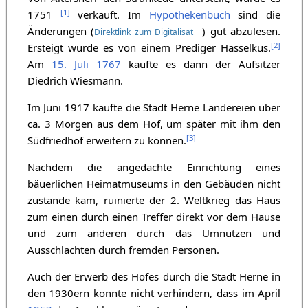
[
1
]
1751
verkauft. Im
Hypothekenbuch
sind die
Änderungen (
) gut abzulesen.
Direktlink zum Digitalisat
[
2
]
Ersteigt wurde es von einem Prediger Hasselkus.
Am
15. Juli
1767
kaufte es dann der Aufsitzer
Diedrich Wiesmann.
Im Juni 1917 kaufte die Stadt Herne Ländereien über
ca. 3 Morgen aus dem Hof, um später mit ihm den
[
3
]
Südfriedhof erweitern zu können.
Nachdem die angedachte Einrichtung eines
bäuerlichen Heimatmuseums in den Gebäuden nicht
zustande kam, ruinierte der 2. Weltkrieg das Haus
zum einen durch einen Treffer direkt vor dem Hause
und zum anderen durch das Umnutzen und
Ausschlachten durch fremden Personen.
Auch der Erwerb des Hofes durch die Stadt Herne in
den 1930ern konnte nicht verhindern, dass im April