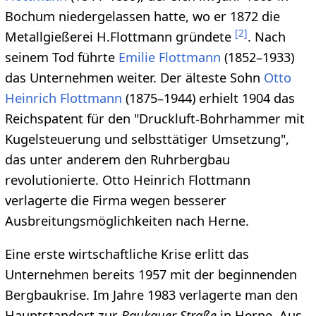
Bochum niedergelassen hatte, wo er 1872 die
[
2
]
Metallgießerei H.Flottmann gründete
. Nach
seinem Tod führte
Emilie Flottmann
(1852–1933)
das Unternehmen weiter. Der älteste Sohn
Otto
Heinrich Flottmann
(1875–1944) erhielt 1904 das
Reichspatent für den "Druckluft-Bohrhammer mit
Kugelsteuerung und selbsttätiger Umsetzung",
das unter anderem den Ruhrbergbau
revolutionierte. Otto Heinrich Flottmann
verlagerte die Firma wegen besserer
Ausbreitungsmöglichkeiten nach Herne.
Eine erste wirtschaftliche Krise erlitt das
Unternehmen bereits 1957 mit der beginnenden
Bergbaukrise. Im Jahre 1983 verlagerte man den
Hauptstandort zur
Baukauer Straße
in Herne. Aus