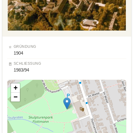
⭐
GRÜNDUNG
1904
🚪
SCHLIESSUNG
1983/94
+
−