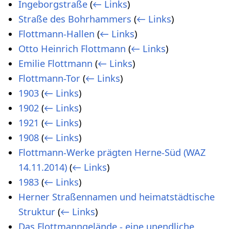
Ingeborgstraße
(
← Links
)
Straße des Bohrhammers
(
← Links
)
Flottmann-Hallen
(
← Links
)
Otto Heinrich Flottmann
(
← Links
)
Emilie Flottmann
(
← Links
)
Flottmann-Tor
(
← Links
)
1903
(
← Links
)
1902
(
← Links
)
1921
(
← Links
)
1908
(
← Links
)
Flottmann-Werke prägten Herne-Süd (WAZ
14.11.2014)
(
← Links
)
1983
(
← Links
)
Herner Straßennamen und heimatstädtische
Struktur
(
← Links
)
Das Flottmanngelände - eine unendliche