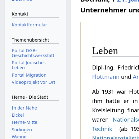
Unternehmer und
Kontakt
Kontaktformular
Themenübersicht
Leben
Portal DGB-
Geschichtswerkstatt
Portal Jüdisches
Dipl-Ing. Friedr
Leben
Portal Migration
Flottmann
und
An
Videoprojekt vor Ort
Ab 1931 war Flo
Herne - Die Stadt
ihm hatte er in
In der Nähe
Kreisleitung fin
Eickel
waren
Nationals
Herne-Mitte
Technik
(ab 193
Sodingen
Wanne
Nationalsozialis