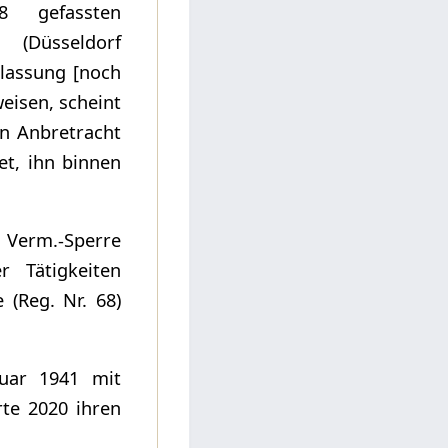
 gefassten
: (Düsseldorf
rlassung [noch
eisen, scheint
In Anbretracht
et, ihn binnen
 Verm.-Sperre
r Tätigkeiten
(Reg. Nr. 68)
ruar 1941 mit
rte 2020 ihren