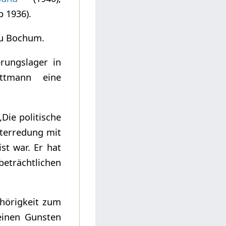
b 1936).
zu Bochum.
erungslager in
ottmann eine
Die politische
nterredung mit
st war. Er hat
beträchtlichen
ehörigkeit zum
seinen Gunsten