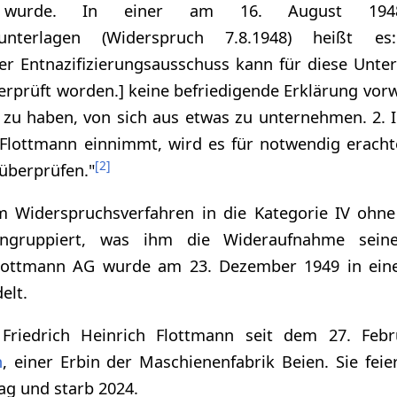
n wurde. In einer am 16. August 1948
gsunterlagen (Widerspruch 7.8.1948) heißt es
 Der Entnazifizierungsausschuss kann für diese Unte
berprüft worden.] keine befriedigende Erklärung vorw
zu haben, von sich aus etwas zu unternehmen. 2. 
e Flottmann einnimmt, wird es für notwendig eracht
[
2
]
 überprüfen."
m Widerspruchsverfahren in die Kategorie IV ohne
 eingruppiert, was ihm die Wideraufnahme seine
Flottmann AG wurde am 23. Dezember 1949 in eine 
lt.
 Friedrich Heinrich Flottmann seit dem 27. Feb
h
, einer Erbin der Maschienenfabrik Beien. Sie feie
ag und starb 2024.