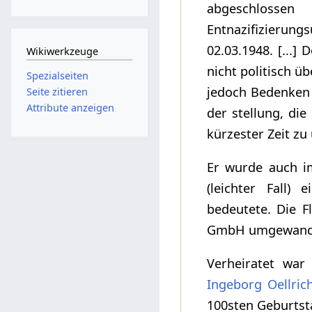
abgeschlosse
Entnazifizierun
02.03.1948. [...]
Wikiwerkzeuge
nicht politisch ü
Spezialseiten
jedoch Bedenken 
Seite zitieren
Attribute anzeigen
der stellung, di
kürzester Zeit zu
Er wurde auch i
(leichter Fall)
bedeutete. Die 
GmbH umgewande
Verheiratet war
Ingeborg Oellric
100sten Geburtst