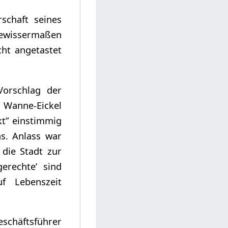
schaft seines
gewissermaßen
cht angetastet
orschlag der
Wanne-Eickel
kt” einstimmig
s. Anlass war
 die Stadt zur
erechte’ sind
uf Lebenszeit
eschäftsführer