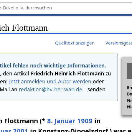
ich Flottmann
Quelltext anzeigen
Versionsges
tikel fehlen noch wichtige Informationen.
, den Artikel
Friedrich Heinrich Flottmann
zu
gen!
Jetzt anmelden und Autor werden
oder
Eh
-Mail an
redaktion@hv-her-wan.de
senden.
Be
Ni
Ni
ch Flottmann (*
8. Januar
1909
in
nuar
2001
in Konstanz-Dingelsdorf ) war e