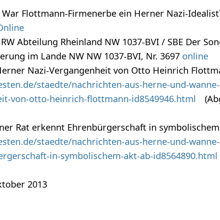
: War Flottmann-Firmenerbe ein Herner Nazi-Idealist
Online
NRW Abteilung Rheinland NW 1037-BVI / SBE Der Son
izierung im Lande NW NW 1037-BVI, Nr. 3697
online
e Herner Nazi-Vergangenheit von Otto Heinrich Flottm
sten.de/staedte/nachrichten-aus-herne-und-wanne-e
it-von-otto-heinrich-flottmann-id8549946.html
(Ab
ner Rat erkennt Ehrenbürgerschaft in symbolischem
sten.de/staedte/nachrichten-aus-herne-und-wanne-e
rgerschaft-in-symbolischem-akt-ab-id8564890.html
tober 2013