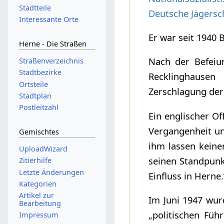
Stadtteile
Deutsche Jägersc
Interessante Orte
Er war seit 1940
Herne - Die Straßen
Nach der Befeiun
Straßenverzeichnis
Stadtbezirke
Recklinghause
Ortsteile
Zerschlagung der
Stadtplan
Postleitzahl
Ein englischer Of
Vergangenheit un
Gemischtes
ihm lassen keine
UploadWizard
seinen Standpunkt
Zitierhilfe
Letzte Änderungen
Einfluss in Herne.
Kategorien
Artikel zur
Im Juni 1947 wur
Bearbeitung
„politischen Füh
Impressum