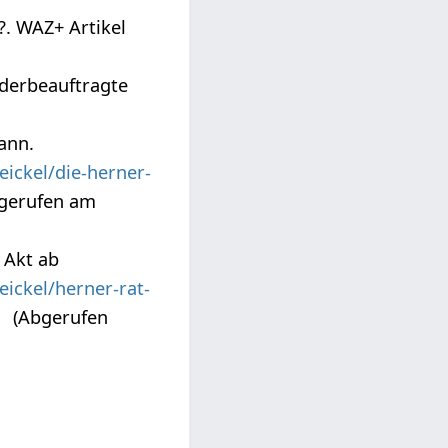
?. WAZ+ Artikel
derbeauftragte
ann.
ickel/die-herner-
gerufen am
 Akt ab
ickel/herner-rat-
(Abgerufen