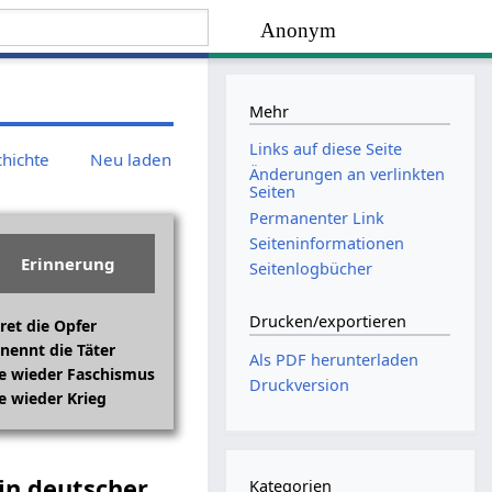
Anonym
Mehr
Links auf diese Seite
chichte
Neu laden
Änderungen an verlinkten
Seiten
Permanenter Link
Seiten­­informationen
Erinnerung
Seitenlogbücher
Drucken/­exportieren
ret die Opfer
nennt die Täter
Als PDF herunterladen
e wieder Faschismus
Druckversion
e wieder Krieg
in deutscher
Kategorien