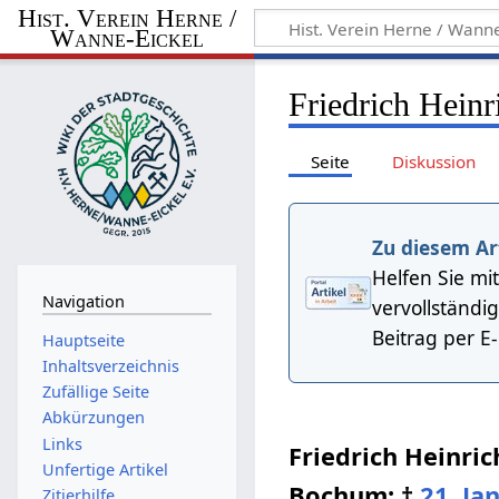
Hist. Verein Herne /
Wanne-Eickel
Friedrich Heinr
Seite
Diskussion
Zu diesem Ar
Helfen Sie mit
Navigation
vervollständi
Beitrag per E
Hauptseite
Inhaltsverzeichnis
Zufällige Seite
Abkürzungen
Links
Friedrich Heinri
Unfertige Artikel
Bochum; †
21. Ja
Zitierhilfe