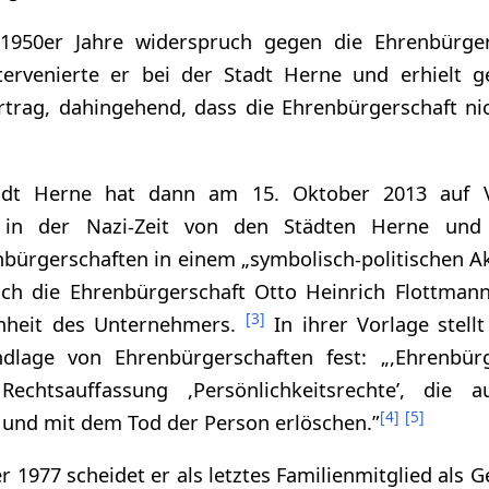
 1950er Jahre widerspruch gegen die Ehrenbürger
ntervenierte er bei der Stadt Herne und erhielt 
ertrag, dahingehend, dass die Ehrenbürgerschaft ni
adt Herne hat dann am 15. Oktober 2013 auf V
e in der Nazi-Zeit von den Städten Herne und 
nbürgerschaften in einem „symbolisch-politischen A
ch die Ehrenbürgerschaft Otto Heinrich Flottmann
[
3
]
nheit des Unternehmers.
In ihrer Vorlage stellt
ndlage von Ehrenbürgerschaften fest: „,Ehrenbürg
echtsauffassung ,Persönlichkeitsrechte’, die a
[
4
]
[
5
]
 und mit dem Tod der Person erlöschen.”
1977 scheidet er als letztes Familienmitglied als G