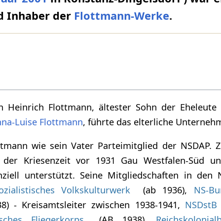
 Inhaber der
Flottmann-Werke
.
ich Heinrich Flottmann, ältester Sohn der Eheleute
na-Luise Flottmann
, führte das elterliche Unterneh
ttmann wie sein Vater Parteimitglied der NSDAP.
 der Kriesenzeit vor 1931 Gau Westfalen-Süd u
anziell unterstützt. Seine Mitgliedschaften in de
ozialistisches Volkskulturwerk
(ab 1936),
NS-Bu
8) - Kreisamtsleiter zwischen 1938-1941,
NSDstB
tisches Fliegerkorps
(AB 1938),
Reichskolonial