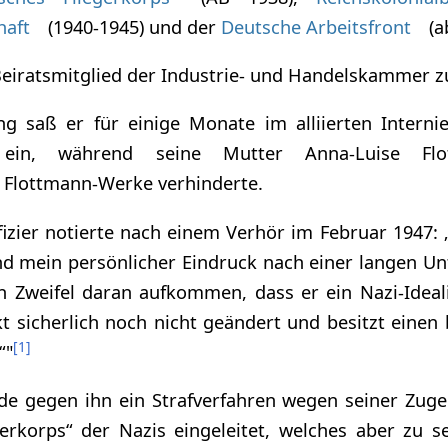
haft
(1940-1945) und der
Deutsche Arbeitsfront
(a
 Beiratsmitglied der Industrie- und Handelskammer 
g saß er für einige Monate im alliierten Interni
n ein, während seine Mutter Anna-Luise Fl
 Flottmann-Werke verhinderte.
fizier notierte nach einem Verhör im Februar 1947: „
d mein persönlicher Eindruck nach einer langen U
n Zweifel daran aufkommen, dass er ein Nazi-Ideali
 sicherlich noch nicht geändert und besitzt einen 
[
1
]
“"
de gegen ihn ein Strafverfahren wegen seiner Zug
rerkorps“ der Nazis eingeleitet, welches aber zu 