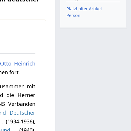
Platzhalter Artikel
Person
Otto Heinrich
men fort.
 Zusammen mit
nd die Herner
n NS Verbänden
nd Deutscher
. (1934-1936),
bund
(1940),