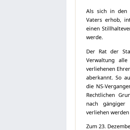
Als sich in den
Vaters erhob, i
einen Stillhaltev
werde.
Der Rat der St
Verwaltung all
verliehenen Ehre
aberkannt. So au
die NS-Vergange
Rechtlichen Gru
nach gängiger R
verliehen werden
Zum 23. Dezember 