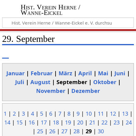
Hist. Verein Herne /
Wanne-Eickel
29. September
Januar
|
Februar
|
März
|
April
|
Mai
|
Juni
|
Juli
|
August
| September |
Oktober
|
November
|
Dezember
1
|
2
|
3
|
4
|
5
|
6
|
7
|
8
|
9
|
10
|
11
|
12
|
13
|
14
|
15
|
16
|
17
|
18
|
19
|
20
|
21
|
22
|
23
|
24
|
25
|
26
|
27
|
28
|
29
|
30