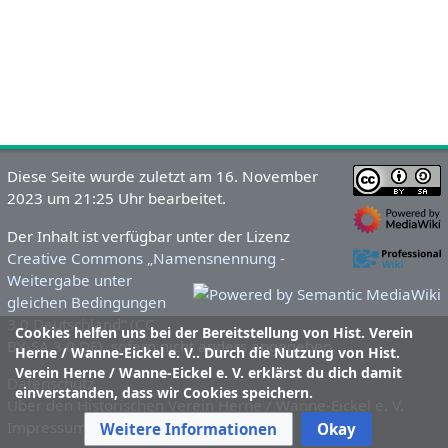
Diese Seite wurde zuletzt am 16. November
2023 um 21:25 Uhr bearbeitet.
Der Inhalt ist verfügbar unter der Lizenz
Creative Commons „Namensnennung -
Weitergabe unter
gleichen Bedingungen
3.0 Deutschland“ (CC
Cookies helfen uns bei der Bereitstellung von Hist. Verein
BY-SA 3.0 DE)
, sofern nicht anders angegeben.
Herne / Wanne-Eickel e. V.. Durch die Nutzung von Hist.
Verein Herne / Wanne-Eickel e. V. erklärst du dich damit
Datenschutz
einverstanden, dass wir Cookies speichern.
Über den Historischen Verein Herne / Wanne-Eickel e. V.
Impressum und Haftungsausschluss
Weitere Informationen
Okay