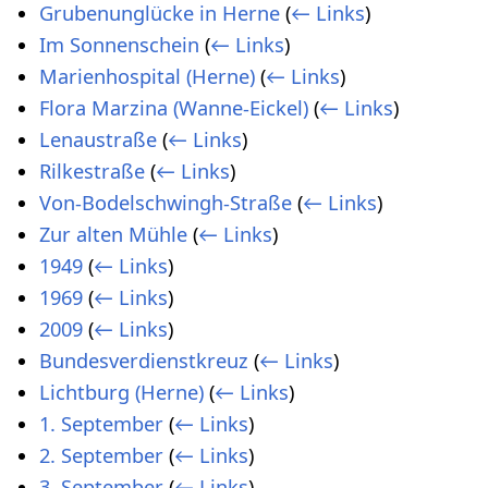
Grubenunglücke in Herne
(
← Links
)
Im Sonnenschein
(
← Links
)
Marienhospital (Herne)
(
← Links
)
Flora Marzina (Wanne-Eickel)
(
← Links
)
Lenaustraße
(
← Links
)
Rilkestraße
(
← Links
)
Von-Bodelschwingh-Straße
(
← Links
)
Zur alten Mühle
(
← Links
)
1949
(
← Links
)
1969
(
← Links
)
2009
(
← Links
)
Bundesverdienstkreuz
(
← Links
)
Lichtburg (Herne)
(
← Links
)
1. September
(
← Links
)
2. September
(
← Links
)
3. September
(
← Links
)