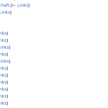
chaft
(
← Links
)
Links
)
nks
)
nks
)
inks
)
nks
)
inks
)
nks
)
nks
)
nks
)
nks
)
nks
)
nks
)