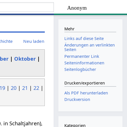
Anonym
Mehr
Links auf diese Seite
chichte
Neu laden
Änderungen an verlinkten
Seiten
Permanenter Link
ber
|
Oktober
|
Seiten­­informationen
Seitenlogbücher
Drucken/­exportieren
19
|
20
|
21
|
22
|
Als PDF herunterladen
Druckversion
 in Schaltjahren),
Kategorien