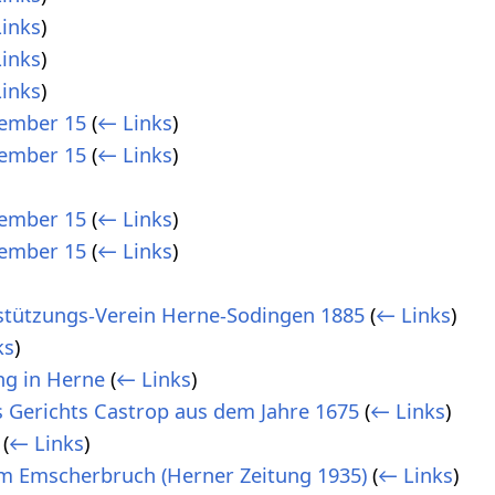
inks
)
inks
)
inks
)
ember 15
(
← Links
)
ember 15
(
← Links
)
ember 15
(
← Links
)
ember 15
(
← Links
)
tützungs-Verein Herne-Sodingen 1885
(
← Links
)
ks
)
ng in Herne
(
← Links
)
s Gerichts Castrop aus dem Jahre 1675
(
← Links
)
(
← Links
)
m Emscherbruch (Herner Zeitung 1935)
(
← Links
)