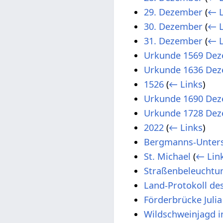
29. Dezember
(
← L
30. Dezember
(
← L
31. Dezember
(
← L
Urkunde 1569 Dez
Urkunde 1636 Dez
1526
(
← Links
)
Urkunde 1690 Dez
Urkunde 1728 Dez
2022
(
← Links
)
Bergmanns-Unters
St. Michael
(
← Lin
Straßenbeleuchtu
Land-Protokoll de
Förderbrücke Julia
Wildschweinjagd i