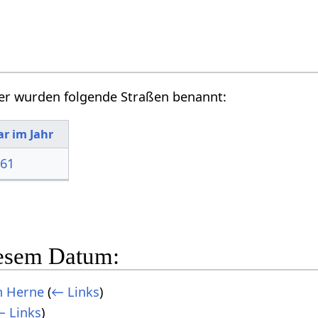
r wurden folgende Straßen benannt:
r im Jahr
961
iesem Datum:
n Herne
(
← Links
)
 Links
)