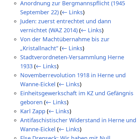
Anordnung zur Bergmannspflicht (1945
September 22)
(
← Links
)
Juden: zuerst entrechtet und dann
vernichtet (WAZ 2014)
(
← Links
)
Von der Machtübernahme bis zur
„Kristallnacht“
(
← Links
)
Stadtverordneten-Versammlung Herne
1933
(
← Links
)
Novemberrevolution 1918 in Herne und
Wanne-Eickel
(
← Links
)
Einheitsgewerkschaft im KZ und Gefängnis
geboren
(
← Links
)
Karl Zapp
(
← Links
)
Antifaschistischer Widerstand in Herne und
Wanne-Eickel
(
← Links
)
Else Drenseck: Wir haben mit Null