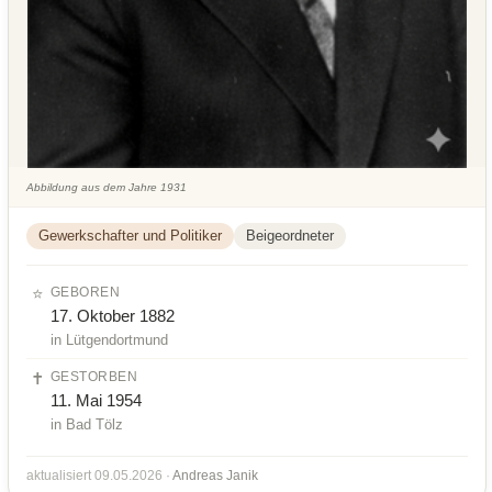
Abbildung aus dem Jahre 1931
Gewerkschafter und Politiker
Beigeordneter
⭐
GEBOREN
17. Oktober 1882
in Lütgendortmund
✝️
GESTORBEN
11. Mai 1954
in Bad Tölz
aktualisiert 09.05.2026 ·
Andreas Janik