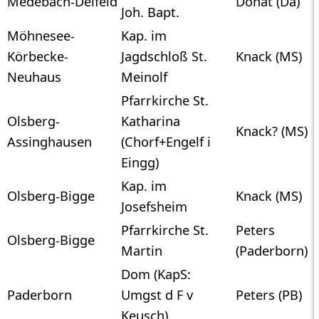
Medebach-Deifeld
Donat (Da)
Joh. Bapt.
Möhnesee-
Kap. im
Körbecke-
Jagdschloß St.
Knack (MS)
Neuhaus
Meinolf
Pfarrkirche St.
Olsberg-
Katharina
Knack? (MS)
Assinghausen
(Chorf+Engelf i
Eingg)
Kap. im
Olsberg-Bigge
Knack (MS)
Josefsheim
Pfarrkirche St.
Peters
Olsberg-Bigge
Martin
(Paderborn)
Dom (KapS:
Paderborn
Umgst d F v
Peters (PB)
Keusch)