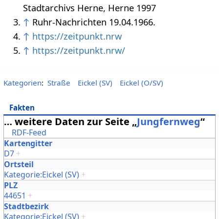
Stadtarchivs Herne, Herne 1997
↑
Ruhr-Nachrichten 19.04.1966.
↑
https://zeitpunkt.nrw
↑
https://zeitpunkt.nrw/
Kategorien
:
Straße
Eickel (SV)
Eickel (O/SV)
Fakten
… weitere Daten zur Seite „
Jungfernweg
“
RDF-Feed
Kartengitter
D7
+
Ortsteil
Kategorie:Eickel (SV)
+
PLZ
44651
+
Stadtbezirk
Kategorie:Eickel (SV)
+