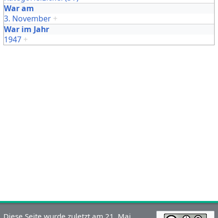
War am
3. November
+
War im Jahr
1947
+
Diese Seite wurde zuletzt am 21. Mai