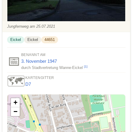
Jungfernweg am 25.07.2021
Eickel
Eickel
44651
BENANNT AM
📅
3. November
1947
[
1
]
durch Stadtvertretung Wanne-Eickel
🗺️
KARTENGITTER
D7
+
−