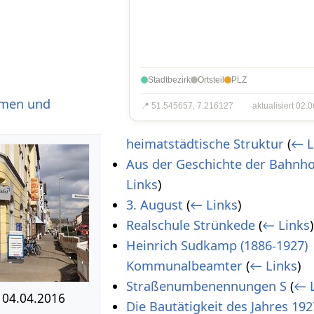
Stadtbezirk
Ortsteil
PLZ
amen und
📍 51.545657, 7.216127
aktualisiert 02.
heimatstädtische Struktur
(
← L
Aus der Geschichte der Bahnho
Links
)
3. August
(
← Links
)
Realschule Strünkede
(
← Links
)
Heinrich Sudkamp (1886-1927)
Kommunalbeamter
(
← Links
)
Straßenumbenennungen S
(
← L
 04.04.2016
Die Bautätigkeit des Jahres 19