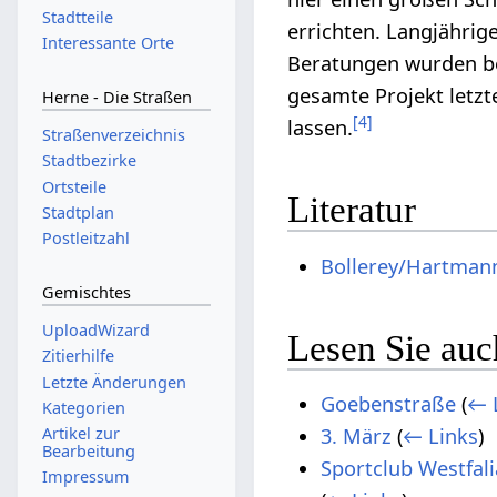
Stadtteile
errichten. Langjähri
Interessante Orte
Beratungen wurden b
gesamte Projekt letzt
Herne - Die Straßen
[
4
]
lassen.
Straßenverzeichnis
Stadtbezirke
Ortsteile
Literatur
Stadtplan
Postleitzahl
Bollerey/Hartman
Gemischtes
UploadWizard
Lesen Sie auc
Zitierhilfe
Letzte Änderungen
Goebenstraße
(
← 
Kategorien
Artikel zur
3. März
(
← Links
)
Bearbeitung
Sportclub Westfal
Impressum