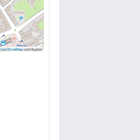
OpenStreetMap
contributors