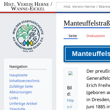
Hist. Verein Herne /
Wanne-Eickel
Manteuffelstra
Seite
Diskussion
Manteuffel
Navigation
Der preußi
Hauptseite
Generalfel
Inhaltsverzeichnis
Erich Freih
Zufällige Seite
Bil
(geboren a
Abkürzungen
d:
Links
in Dresden
http
Unfertige Artikel
Juni 1885 i
s://
Zitierhilfe