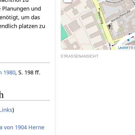
ge Planungen und
enötigt, um das
endlich platzen zu
Leaflet
| ©
STRASSENANSICHT
n 1980
, S. 198 ff.
h
Links
)
ia von 1904 Herne