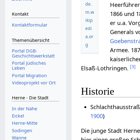
Heerführer
de.
m.w
1866 und 18
Kontakt
ikip
er u.a. Vo
Kontaktformular
edi
Generals v
a.or
Themenübersicht
Goebenstr
g
Armee. 187
Portal DGB-
Geschichtswerkstatt
kaiserliche
Portal Jüdisches
[
3
]
Elsaß-Lothringen.
Leben
Portal Migration
Videoprojekt vor Ort
Historie
Herne - Die Stadt
Schlachthausstra
In der Nähe
1900
)
Eickel
Herne-Mitte
Die junge Stadt Herne
Sodingen
Wanne
hier einen großen Sch