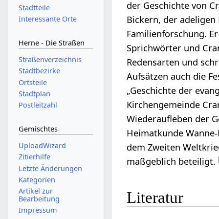
der Geschichte von Cr
Stadtteile
Bickern, der adeligen
Interessante Orte
Familienforschung. E
Herne - Die Straßen
Sprichwörter und Cra
Straßenverzeichnis
Redensarten und schr
Stadtbezirke
Aufsätzen auch die Fes
Ortsteile
„Geschichte der evan
Stadtplan
Kirchengemeinde Cra
Postleitzahl
Wiederaufleben der Ge
Gemischtes
Heimatkunde Wanne-Ei
UploadWizard
dem Zweiten Weltkrie
Zitierhilfe
maßgeblich beteiligt.
Letzte Änderungen
Kategorien
Artikel zur
Literatur
Bearbeitung
Impressum