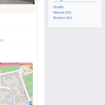
Straße
Wanne (SV)
Bickern (SV)
[
2
]
l