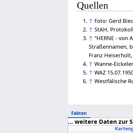
Quellen
↑
Foto: Gerd Bi
↑
StAH, Protokol
↑
"HERNE - von A
Straßennamen, be
Franz Heiserholt
↑
Wanne-Eickeler
↑
WAZ 15.07.1950,
↑
Westfälische R
Fakten
… weitere Daten zur S
Karteng