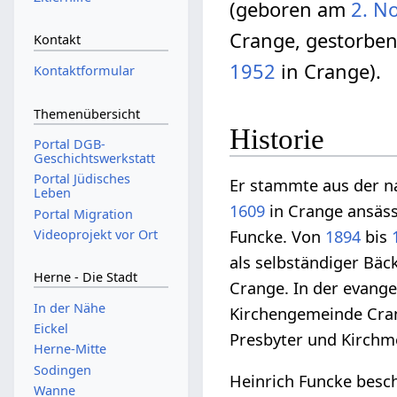
(geboren am
2. N
Crange, gestorbe
Kontakt
1952
in Crange).
Kontaktformular
Themenübersicht
Historie
Portal DGB-
Geschichtswerkstatt
Portal Jüdisches
Er stammte aus der na
Leben
1609
in Crange ansäss
Portal Migration
Videoprojekt vor Ort
Funcke. Von
1894
bis
als selbständiger Bäc
Herne - Die Stadt
Crange. In der evange
In der Nähe
Kirchengemeinde Cran
Eickel
Presbyter und Kirchme
Herne-Mitte
Sodingen
Heinrich Funcke besch
Wanne