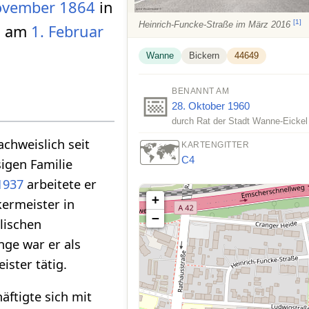
ovember
1864
in
[
1
]
Heinrich-Funcke-Straße im März 2016
n am
1. Februar
Wanne
Bickern
44649
BENANNT AM
📅
28. Oktober
1960
durch Rat der Stadt Wanne-Eicke
🗺️
chweislich seit
KARTENGITTER
C4
igen Familie
1937
arbeitete er
+
kermeister in
−
lischen
ge war er als
ister tätig.
äftigte sich mit