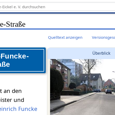
e-Straße
Quelltext anzeigen
Versionsges
Überblick
-Funcke-
aße
rt an den
ister und
inrich Funcke