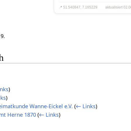
📍 51.540847, 7.165229
aktualisiert 02.
.
 9.
h
nks
)
nks
)
Heimatkunde Wanne-Eickel e.V.
(
← Links
)
mt Herne 1870
(
← Links
)