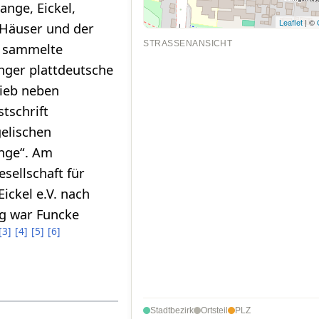
ange, Eickel,
Leaflet
| ©
 Häuser und der
STRASSENANSICHT
r sammelte
nger plattdeutsche
ieb neben
tschrift
gelischen
nge“. Am
sellschaft für
ckel e.V. nach
g war Funcke
[
3
]
[
4
]
[
5
]
[
6
]
Stadtbezirk
Ortsteil
PLZ