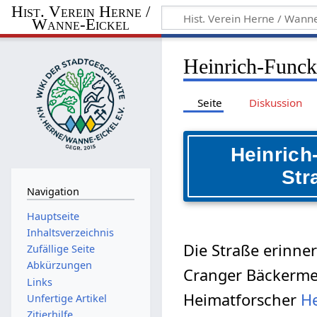
Hist. Verein Herne /
Wanne-Eickel
Heinrich-Funck
Seite
Diskussion
Heinrich
Str
Navigation
Hauptseite
Inhaltsverzeichnis
Die Straße erinne
Zufällige Seite
Abkürzungen
Cranger Bäckerme
Links
Heimatforscher
He
Unfertige Artikel
Zitierhilfe