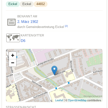
Eickel
Eickel
44652
BENANNT AM
📅
2. März
1902
[
2
]
durch Gemeindevertretung Eickel
🗺️
KARTENGITTER
D6
+
−
Leaflet
| ©
OpenStreetMap
contributors
STRASSENANSICHT