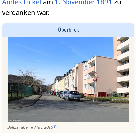
Amtes Eickel
am
1. November
1891
zu
verdanken war.
Überblick
[
1
]
Baltzstraße im März 2016