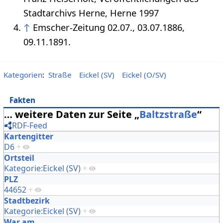
Stadtarchivs Herne, Herne 1997
↑
Emscher-Zeitung 02.07., 03.07.1886,
09.11.1891.
Kategorien
:
Straße
Eickel (SV)
Eickel (O/SV)
Fakten
… weitere Daten zur Seite „
Baltzstraße
“
RDF-Feed
Kartengitter
D6
+
Ortsteil
Kategorie:Eickel (SV)
+
PLZ
44652
+
Stadtbezirk
Kategorie:Eickel (SV)
+
War am