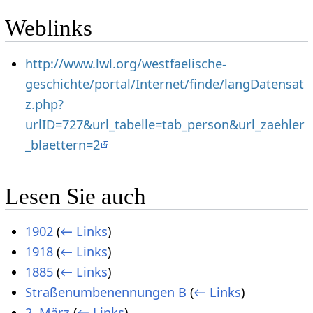
Weblinks
http://www.lwl.org/westfaelische-
geschichte/portal/Internet/finde/langDatensat
z.php?
urlID=727&url_tabelle=tab_person&url_zaehler
_blaettern=2
Lesen Sie auch
1902
(
← Links
)
1918
(
← Links
)
1885
(
← Links
)
Straßenumbenennungen B
(
← Links
)
2. März
(
← Links
)