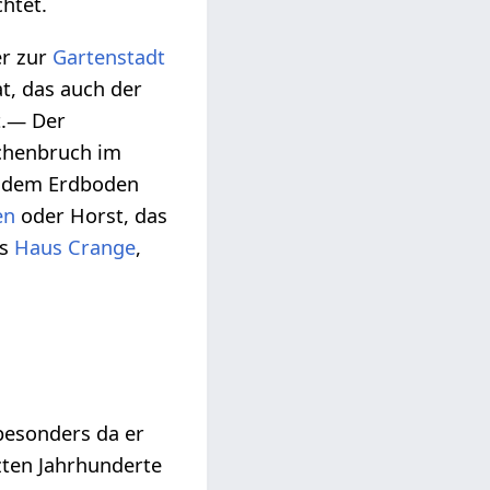
chtet.
r zur
Gartenstadt
t, das auch der
t.— Der
chenbruch im
nd dem Erdboden
en
oder Horst, das
as
Haus Crange
,
besonders da er
zten Jahrhunderte