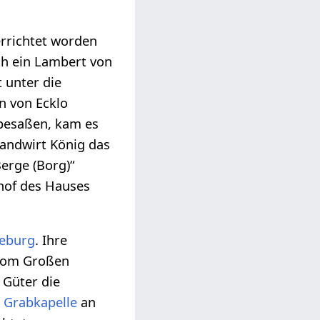
 errichtet worden
ich ein Lambert von
 unter die
n von Ecklo
 besaßen, kam es
andwirt König das
erge (Borg)“
shof des Hauses
eburg
. Ihre
 vom Großen
 Güter die
r
Grabkapelle
an