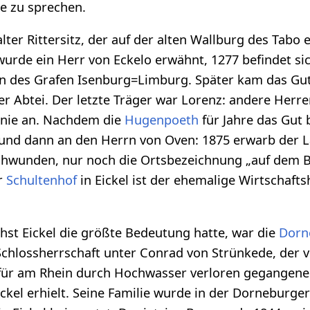
tze zu sprechen.
 alter Rittersitz, der auf der alten Wallburg des Tabo
 wurde ein Herr von Eckelo erwähnt, 1277 befindet s
rn des Grafen Isenburg=Limburg. Später kam das Gut
r Abtei. Der letzte Träger war Lorenz: andere Herre
linie an. Nachdem die
Hugenpoeth
für Jahre das Gut
und dann an den Herrn von Oven: 1875 erwarb der L
schwunden, nur noch die Ortsbezeichnung „auf dem B
r
Schultenhof
in Eickel ist der ehemalige Wirtschaft
chst Eickel die größte Bedeutung hatte, war die
Dorn
 Schlossherrschaft unter Conrad von Strünkede, der
z für am Rhein durch Hochwasser verloren gegangene
ickel erhielt. Seine Familie wurde in der Dorneburge