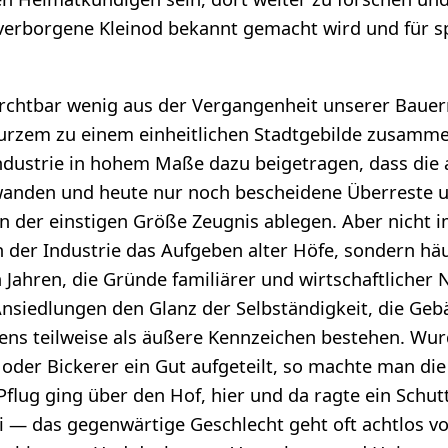
erborgene Kleinod bekannt gemacht wird und für sp
urchtbar wenig aus der Vergangenheit unserer Baue
kurzem zu einem einheitlichen Stadtgebilde zusamm
Industrie in hohem Maße dazu beigetragen, dass die 
anden und heute nur noch bescheidene Überreste u
n der einstigen Größe Zeugnis ablegen. Aber nicht 
 der Industrie das Aufgeben alter Höfe, sondern hä
Jahren, die Gründe familiärer und wirtschaftlicher N
Ansiedlungen den Glanz der Selbständigkeit, die Geb
tens teilweise als äußere Kennzeichen bestehen. Wu
er oder Bickerer ein Gut aufgeteilt, so machte man d
Pflug ging über den Hof, hier und da ragte ein Schu
i — das gegenwärtige Geschlecht geht oft achtlos v