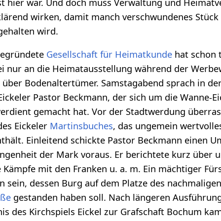
st hier war. Und doch muss Verwaltung und Heimatve
fklärend wirken, damit manch verschwundenes Stück
ehalten wird.
 gegründete
Gesellschaft für Heimatkunde
hat schon t
 sei nur an die Heimatausstellung während der Werb
s über Bodenaltertümer. Samstagabend sprach in der
ickeler Pastor Beckmann, der sich um die Wanne-­Ei
verdient gemacht hat. Vor der Stadtwerdung überras
des Eickeler
Martinsbuches
, das ungemein wertvolle
nthält. Einleitend schickte Pastor Beckmann einen U
ngenheit der Mark voraus. Er berichtete kurz über 
e Kämpfe mit den Franken u. a. m. Ein mächtiger Fürs
en sein, dessen Burg auf dem Platze des nachmalige
aße
gestanden haben soll. Nach längeren Ausführun
is des Kirchspiels Eickel zur Grafschaft Bochum ka