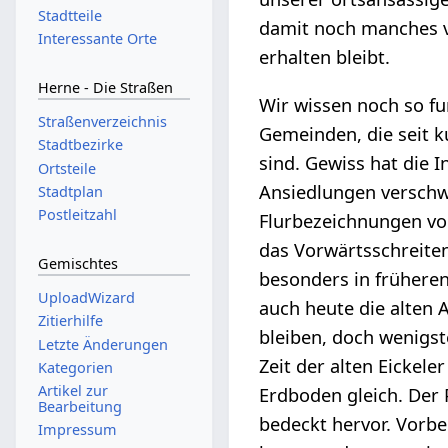
Stadtteile
damit noch manches v
Interessante Orte
erhalten bleibt.
Herne - Die Straßen
Wir wissen noch so f
Straßenverzeichnis
Gemeinden, die seit 
Stadtbezirke
sind. Gewiss hat die 
Ortsteile
Ansiedlungen verschw
Stadtplan
Postleitzahl
Flurbezeichnungen vo
das Vorwärtsschreiten
Gemischtes
besonders in früheren 
UploadWizard
auch heute die alten 
Zitierhilfe
bleiben, doch wenigs
Letzte Änderungen
Zeit der alten Eickel
Kategorien
Artikel zur
Erdboden gleich. Der 
Bearbeitung
bedeckt hervor. Vorbe
Impressum