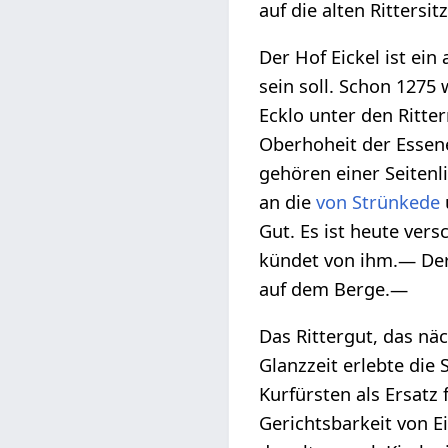
auf die alten Rittersi
Der Hof Eickel ist ein
sein soll. Schon 1275
Ecklo unter den Ritte
Oberhoheit der Essene
gehören einer Seiten
an die
von Strünkede
Gut. Es ist heute ver
kündet von ihm.— De
auf dem Berge.—
Das Rittergut, das nä
Glanzzeit erlebte die
Kurfürsten als Ersat
Gerichtsbarkeit von E