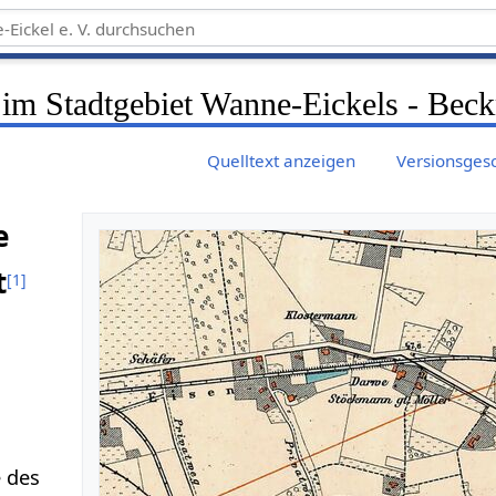
 im Stadtgebiet Wanne-Eickels - Be
Quelltext anzeigen
Versionsges
e
t
[
1
]
e des