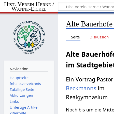
Hist. Verein Herne /
Wanne-Eickel
Alte Bauerhöfe
Seite
Diskussion
Alte Bauerhöf
im Stadtgebie
Navigation
Hauptseite
Ein Vortrag Pastor
Inhaltsverzeichnis
Beckmanns
im
Zufällige Seite
Abkürzungen
Realgymnasium
Links
Unfertige Artikel
Noch bis um die Mitt
Zitierhilfe