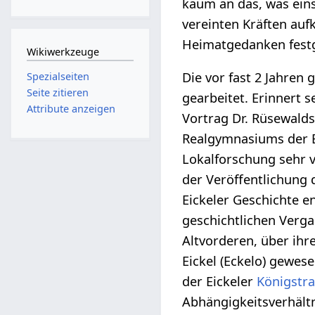
kaum an das, was ein
vereinten Kräften au
Heimatgedanken festg
Wikiwerkzeuge
Die vor fast 2 Jahren
Spezialseiten
Seite zitieren
gearbeitet. Erinnert
Attribute anzeigen
Vortrag Dr. Rüsewald
Realgymnasiums der E
Lokalforschung sehr 
der Veröffentlichung 
Eickeler Geschichte e
geschichtlichen Verga
Altvorderen, über ihr
Eickel (Eckelo) gewes
der Eickeler
Königstr
Abhängigkeitsverhältn