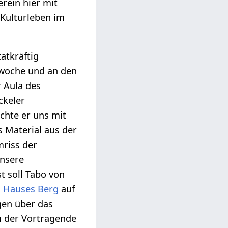
rein hier mit
 Kulturleben im
atkräftig
ewoche und an den
 Aula des
ckeler
chte er uns mit
s Material aus der
mriss der
unsere
t soll Tabo von
n
Hauses Berg
auf
gen über das
m der Vortragende