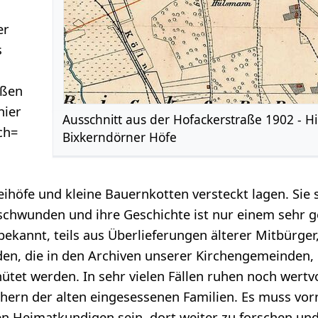
er
s
oßen
hier
Ausschnitt aus der Hofackerstraße 1902 - Hi
ch=
Bixkerndörner Höfe
eihöfe und kleine Bauernkotten versteckt lagen. Sie s
chwunden und ihre Geschichte ist nur einem sehr g
ekannt, teils aus Überlieferungen älterer Mitbürger
en, die in den Archiven unserer Kirchengemeinden, d
hütet werden. In sehr vielen Fällen ruhen noch wertv
hern der alten eingesessenen Familien. Es muss vor
n Heimatkundigen sein, dort weiter zu forschen und