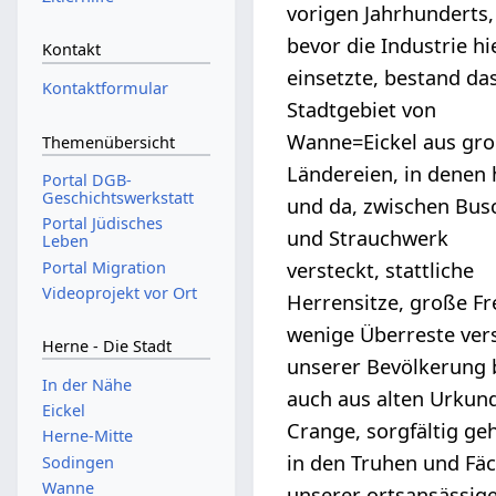
vorigen Jahrhunderts,
bevor die Industrie hi
Kontakt
einsetzte, bestand da
Kontaktformular
Stadtgebiet von
Wanne=Eickel aus gr
Themenübersicht
Ländereien, in denen 
Portal DGB-
Geschichtswerkstatt
und da, zwischen Bus
Portal Jüdisches
und Strauchwerk
Leben
Portal Migration
versteckt, stattliche
Videoprojekt vor Ort
Herrensitze, große Fr
wenige Überreste vers
Herne - Die Stadt
unserer Bevölkerung b
In der Nähe
auch aus alten Urkund
Eickel
Crange, sorgfältig ge
Herne-Mitte
in den Truhen und Fäc
Sodingen
Wanne
unserer ortsansässige