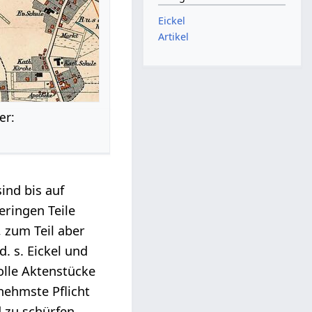
Eickel
Artikel
er:
ind bis auf
eringen Teile
, zum Teil aber
. s. Eickel und
olle Aktenstücke
nehmste Pflicht
 zu schürfen,