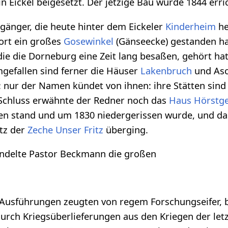
 in Eickel beigesetzt. Der jetzige Bau wurde 1844 erri
gänger, die heute hinter dem Eickeler
Kinderheim
he
ort ein großes
Gosewinkel
(Gänseecke) gestanden ha
ie die Dorneburg eine Zeit lang besaßen, gehört ha
gefallen sind ferner die Häuser
Lakenbruch
und As
: nur der Namen kündet von ihnen: ihre Stätten si
Schluss erwähnte der Redner noch das
Haus Hörstg
n stand und um 1830 niedergerissen wurde, und d
itz der
Zeche Unser Fritz
überging.
andelte Pastor Beckmann die großen
e Ausführungen zeugten von regem Forschungseifer, 
urch Kriegsüberlieferungen aus den Kriegen der let