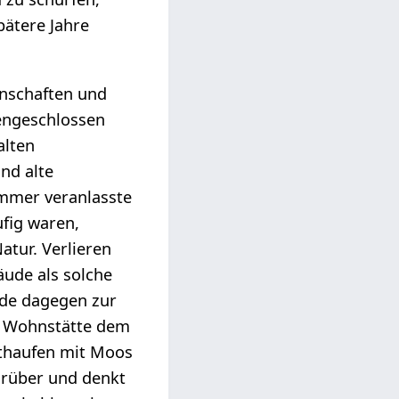
ätere Jahre
rnschaften und
engeschlossen
alten
nd alte
immer veranlasste
ufig waren,
atur. Verlieren
äude als solche
rde dagegen zur
ie Wohnstätte dem
tthaufen mit Moos
orüber und denkt