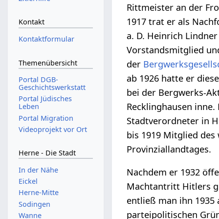
Rittmeister an der Fr
1917 trat er als Nach
Kontakt
a. D. Heinrich Lindner
Kontaktformular
Vorstandsmitglied un
Themenübersicht
der
Bergwerksgesells
ab 1926 hatte er dies
Portal DGB-
Geschichtswerkstatt
bei der Bergwerks-Akt
Portal Jüdisches
Recklinghausen inne.
Leben
Portal Migration
Stadtverordneter in 
Videoprojekt vor Ort
bis 1919 Mitglied des
Provinziallandtages.
Herne - Die Stadt
In der Nähe
Nachdem er 1932 öffe
Eickel
Machtantritt Hitlers 
Herne-Mitte
entließ man ihn 1935 
Sodingen
parteipolitischen Grü
Wanne