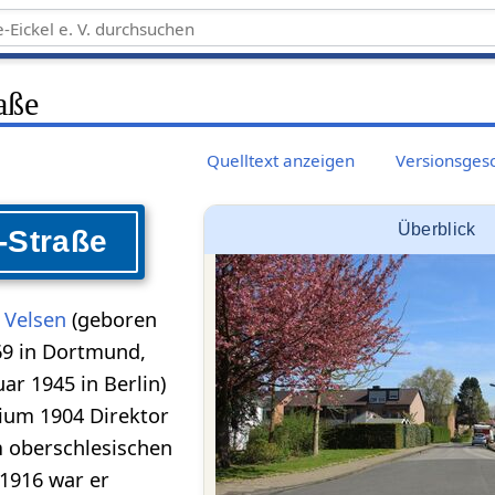
aße
Quelltext anzeigen
Versionsges
Überblick
-Straße
 Velsen
(geboren
69 in Dortmund,
ar 1945 in Berlin)
ium 1904 Direktor
m oberschlesischen
 1916 war er