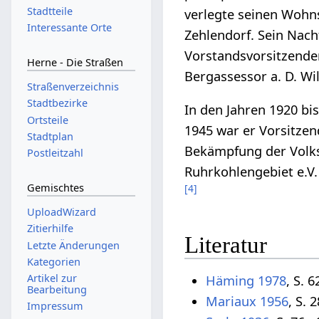
Stadtteile
verlegte seinen Wohns
Interessante Orte
Zehlendorf. Sein Nach
Vorstandsvorsitzende
Herne - Die Straßen
Bergassessor a. D. W
Straßenverzeichnis
Stadtbezirke
In den Jahren 1920 bi
Ortsteile
1945 war er Vorsitzen
Stadtplan
Bekämpfung der Volk
Postleitzahl
Ruhrkohlengebiet e.V
Gemischtes
[
4
]
UploadWizard
Zitierhilfe
Literatur
Letzte Änderungen
Kategorien
Artikel zur
Häming 1978
, S. 6
Bearbeitung
Mariaux 1956
, S. 2
Impressum