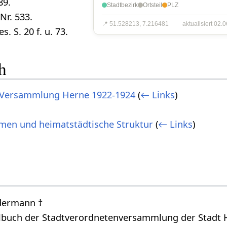
89.
Stadtbezirk
Ortsteil
PLZ
 Nr. 533.
📍 51.528213, 7.216481
aktualisiert 02.
es. S. 20 f. u. 73.
h
-Versammlung Herne 1922-1924
(
← Links
)
men und heimatstädtische Struktur
(
← Links
)
edermann †
lbuch der Stadtverordnetenversammlung der Stadt H