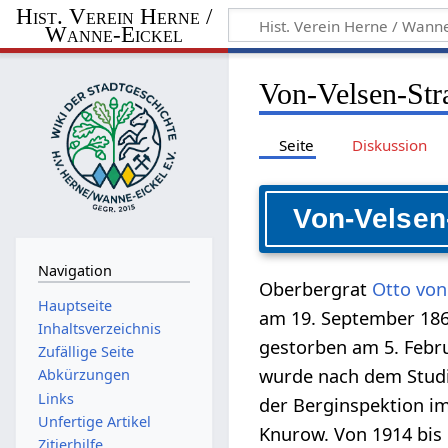
Hist. Verein Herne /
Wanne-Eickel
Von-Velsen-Str
Seite
Diskussion
Von-Velsen
Navigation
Oberbergrat
Otto von
Hauptseite
am 19. September 18
Inhaltsverzeichnis
gestorben am 5. Febru
Zufällige Seite
wurde nach dem Stud
Abkürzungen
Links
der Berginspektion i
Unfertige Artikel
Knurow. Von 1914 bis
Zitierhilfe