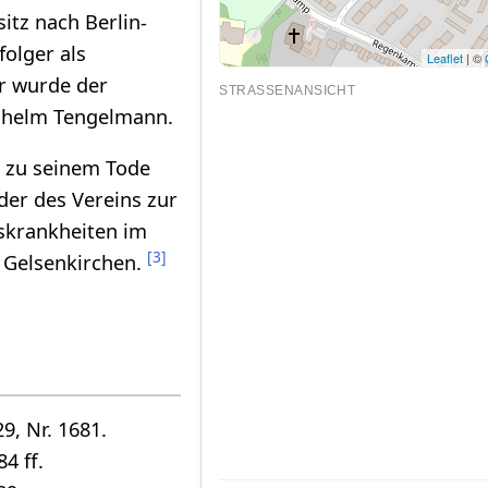
itz nach Berlin-
folger als
Leaflet
| ©
r wurde der
STRASSENANSICHT
ilhelm Tengelmann.
s zu seinem Tode
der des Vereins zur
skrankheiten im
[
3
]
. Gelsenkirchen.
29, Nr. 1681.
84 ff.