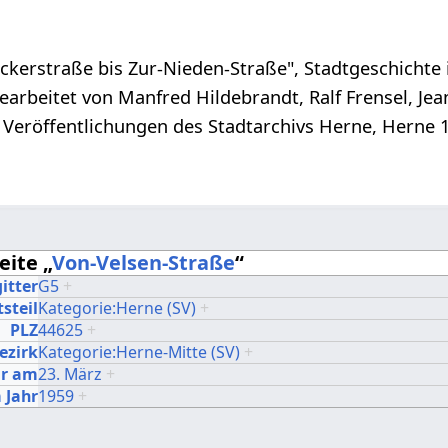
ckerstraße bis Zur-Nieden-Straße", Stadtgeschichte 
arbeitet von Manfred Hildebrandt, Ralf Frensel, Je
, Veröffentlichungen des Stadtarchivs Herne, Herne 
eite „
Von-Velsen-Straße
“
itter
G5
+
steil
Kategorie:Herne (SV)
+
PLZ
44625
+
ezirk
Kategorie:Herne-Mitte (SV)
+
r am
23. März
+
 Jahr
1959
+