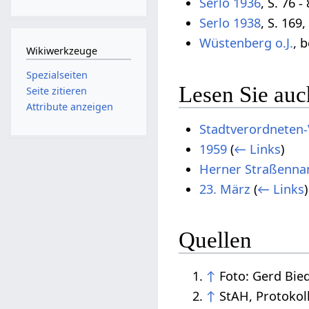
Serlo 1936
, S. 76 - 
Serlo 1938
, S. 169,
Wüstenberg o.J.
, b
Wikiwerkzeuge
Spezialseiten
Lesen Sie auc
Seite zitieren
Attribute anzeigen
Stadtverordneten
1959
(
← Links
)
Herner Straßenna
23. März
(
← Links
)
Quellen
↑
Foto: Gerd Bi
↑
StAH, Protokol