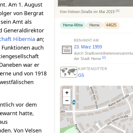
ont. Am 1. August
[
1
]
folger von Bergrat
Von-Velsen-Straße im Mai 2015
 sein Amt als
Herne-Mitte
Herne
44625
d Generaldirektor
chaft Hibernia
an;
BENANNT AM
📅
e Funktionen auch
23. März
1959
durch Stadtverordnetenversamml
iengesellschaft
[
2
]
der Stadt Herne
 Daneben war er
🗺️
KARTENGITTER
Herne und von 1918
G5
 westfälischen
+
−
ntlich vor dem
gewarnt hatte,
aus
nden. Von Velsen