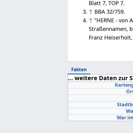
Blatt 7, TOP 7.
↑
BBA 32/759.
↑
"HERNE - von A
Straßennamen, be
Franz Heiserholt
Fakten
… weitere Daten zur S
Karteng
Ort
Stadtb
Wa
War im