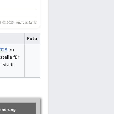
08.03.2025 ·
Andreas Janik
Foto
928
im
stelle für
 Stadt-
innerung