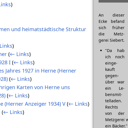
inks
)
An dieser
Ecke be­fand
sich früher
men und heimatstädtische Struktur
die Metz­
gerei Siebert.
Links
)
"Da hab
ner
(
← Links
)
ich noch
928 I
(
← Links
)
einge­
kauft
es Jahres 1927 in Herne (Herner
gegen­
28)
(
← Links
)
über war
hrigen Karten von Herne uns
ein Le­
bens­mit­
28)
(
← Links
)
tel­laden.
e (Herner Anzeiger 1934) V
(
← Links
)
Rechts
3
(
← Links
)
von der
Metz­gerei 
ein Bäcker."