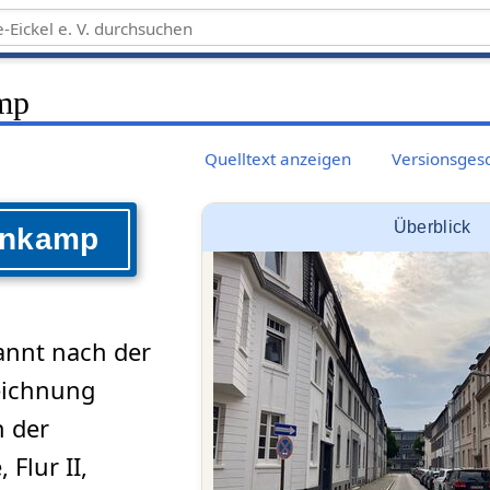
mp
Quelltext anzeigen
Versionsges
Überblick
enkamp
nannt nach der
eichnung
n der
Flur II,