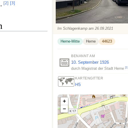
.
[
2
]
[
3
]
n
Im Schlagenkamp am 26.09.2021
Herne-Mitte
Herne
44623
BENANNT AM
📅
10. September
1926
[
1
durch Magistrat der Stadt Herne
🗺️
KARTENGITTER
H5
+
−