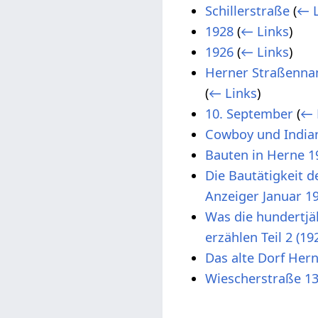
Schillerstraße
(
← L
1928
(
← Links
)
1926
(
← Links
)
Herner Straßenna
(
← Links
)
10. September
(
← 
Cowboy und India
Bauten in Herne 1
Die Bautätigkeit d
Anzeiger Januar 19
Was die hundertjä
erzählen Teil 2 (19
Das alte Dorf Hern
Wiescherstraße 1