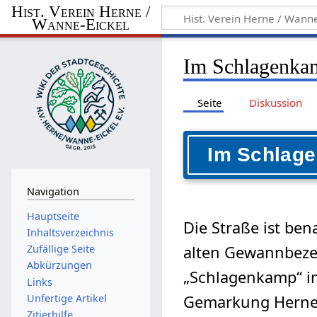
Hist. Verein Herne /
Wanne-Eickel
Im Schlagenka
Seite
Diskussion
Im Schlag
Navigation
Hauptseite
Die Straße ist be
Inhaltsverzeichnis
alten Gewannbez
Zufällige Seite
Abkürzungen
„Schlagenkamp“ i
Links
Gemarkung Herne, 
Unfertige Artikel
Zitierhilfe