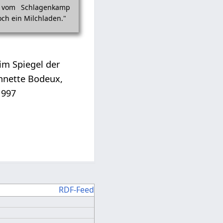
 vom Schlagen­kamp
ch ein Milch­laden."
im Spiegel der
annette Bodeux,
1997
RDF-Feed