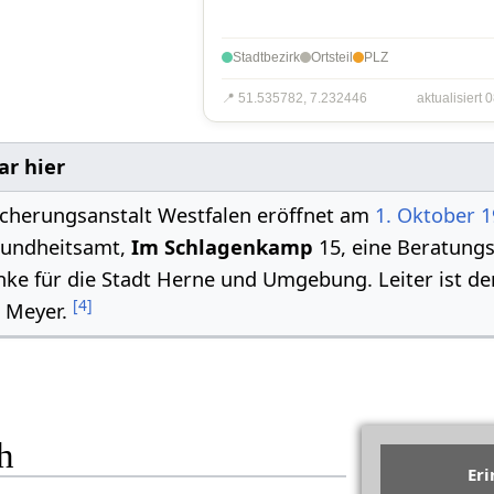
Stadtbezirk
Ortsteil
PLZ
📍 51.535782, 7.232446
aktualisiert 
ar hier
icherungsanstalt Westfalen eröffnet am
1. Oktober
1
sundheitsamt,
Im Schlagenkamp
15, eine Beratungs
ke für die Stadt Herne und Umgebung. Leiter ist der
[
4
]
. Meyer.
h
Er