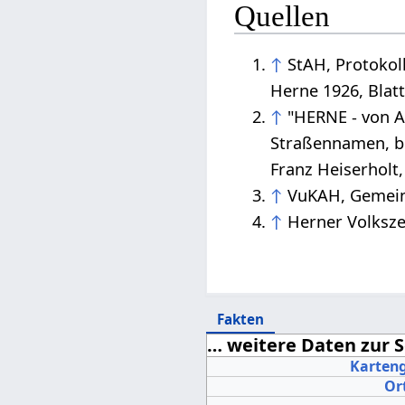
Quellen
↑
StAH, Protokol
Herne 1926, Blatt
↑
"HERNE - von A
Straßennamen, be
Franz Heiserholt
↑
VuKAH, Gemein
↑
Herner Volksze
Fakten
… weitere Daten zur S
Karteng
Ort