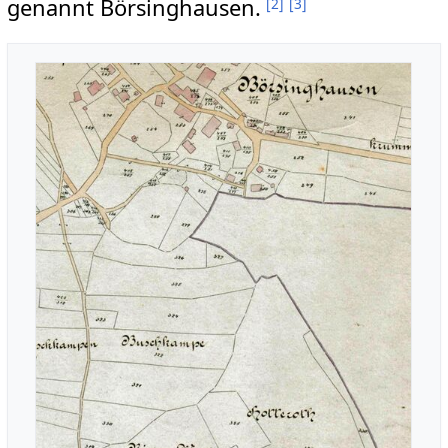
genannt Börsinghausen.
[
2
]
[
3
]