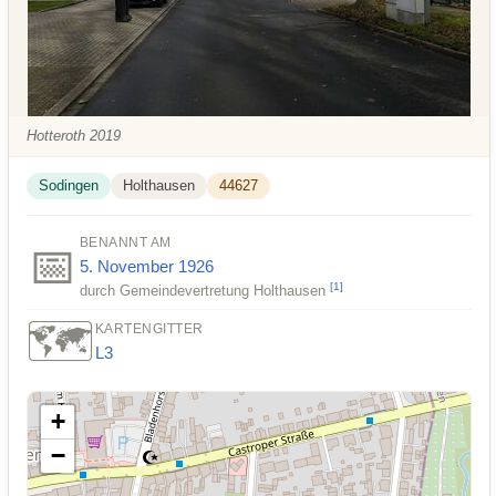
Hotteroth 2019
Sodingen
Holthausen
44627
BENANNT AM
📅
5. November
1926
[
1
]
durch Gemeindevertretung Holthausen
🗺️
KARTENGITTER
L3
+
−