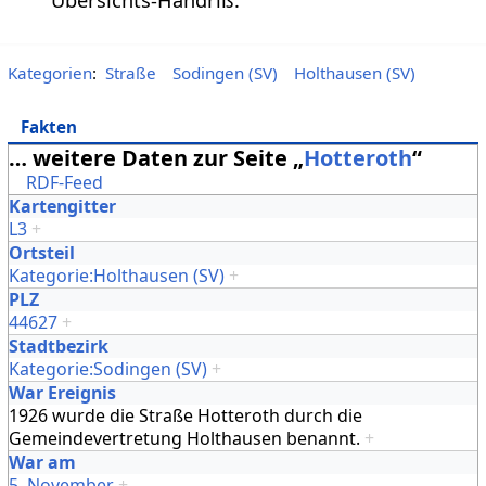
Übersichts-Handriß.
Kategorien
:
Straße
Sodingen (SV)
Holthausen (SV)
Fakten
… weitere Daten zur Seite „
Hotteroth
“
RDF-Feed
Kartengitter
L3
+
Ortsteil
Kategorie:Holthausen (SV)
+
PLZ
44627
+
Stadtbezirk
Kategorie:Sodingen (SV)
+
War Ereignis
1926 wurde die Straße Hotteroth durch die
Gemeindevertretung Holthausen benannt.
+
War am
5. November
+