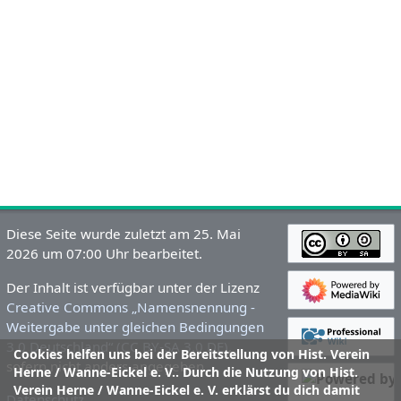
Diese Seite wurde zuletzt am 25. Mai
2026 um 07:00 Uhr bearbeitet.
Der Inhalt ist verfügbar unter der Lizenz
Creative Commons „Namensnennung -
Weitergabe unter gleichen Bedingungen
3.0 Deutschland“ (CC BY-SA 3.0 DE)
,
Cookies helfen uns bei der Bereitstellung von Hist. Verein
sofern nicht anders angegeben.
Herne / Wanne-Eickel e. V.. Durch die Nutzung von Hist.
Verein Herne / Wanne-Eickel e. V. erklärst du dich damit
Datenschutz