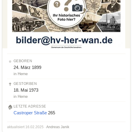
⭐
GEBOREN
24. März 1899
in Herne
✝️
GESTORBEN
18. Mai 1973
in Herne
🏠
LETZTE ADRESSE
Castroper Straße
265
aktualisiert 16.02.2025 ·
Andreas Janik