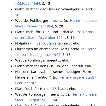
- Oktober 1964
, S. 15
Plattdütsch för den Hus- un Schaulgebruk. ebd. S.
18
Wat de Pohlbörger meent. In:
Herne - unsere
Stadt - November 1964
, S. 20
Plattdütsch för Hus und Schaule. In:
Herne -
unsere Stadt - Dezember 1964
, S. 16
Notjahre - in der "guten alten Zeit". ebd.
Flurnamen im ehemaligen Dorf Börnig. In:
Herne
- unsere Stadt - Januar 1965
, S. 18
Wat de Pohlbörger meent ... ebd.
Plattdütsch för den Hus- un Schaulgebruk. ebd.
Hat der Karneval in seiner heutigen Form in
Herne eine Tradition? In:
Herne - unsere Stadt -
Februar 1965
Plattdütsch för Hus und Schaule. ebd.
Wat de Pohlbörger meent .... In:
Herne - unsere
Stadt - Juni/Juli 1965
S. 14 ‎
Plattdütsch för den Hus- un Schaulgebruk. ebd. S.