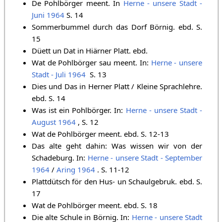
De Pohlbörger meent. In
Herne - unsere Stadt -
Juni 1964
S. 14
Sommerbummel durch das Dorf Börnig. ebd. S.
15
Düett un Dat in Hiärner Platt. ebd.
Wat de Pohlbörger sau meent. In:
Herne - unsere
Stadt - Juli 1964
‎ S. 13
Dies und Das in Herner Platt / Kleine Sprachlehre.
ebd. S. 14
Was ist ein Pohlbörger. In:
Herne - unsere Stadt -
August 1964
‎, S. 12
Wat de Pohlbörger meent. ebd. S. 12-13
Das alte geht dahin: Was wissen wir von der
Schadeburg. In:
Herne - unsere Stadt - September
1964
/
Aring 1964
‎. S. 11-12
Plattdütsch för den Hus- un Schaulgebruk. ebd. S.
17
Wat de Pohlbörger meent. ebd. S. 18
Die alte Schule in Börnig. In:
Herne - unsere Stadt