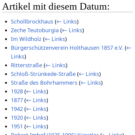
Artikel mit diesem Datum:
Schollbrockhaus
(
← Links
)
Zeche Teutoburgia
(
← Links
)
Im Wildholz
(
← Links
)
Bürgerschützenverein Holthausen 1857 e.V.
(
←
Links
)
Ritterstraße
(
← Links
)
Schloß-Strünkede-Straße
(
← Links
)
Straße des Bohrhammers
(
← Links
)
1928
(
← Links
)
1877
(
← Links
)
1942
(
← Links
)
1920
(
← Links
)
1951
(
← Links
)
Robert Imhof (1925-1996) Künstler
(
← Links
)