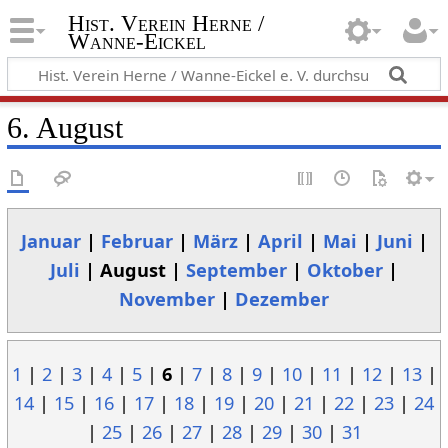
Hist. Verein Herne /
Wanne-Eickel
6. August
Januar
|
Februar
|
März
|
April
|
Mai
|
Juni
|
Juli
| August |
September
|
Oktober
|
November
|
Dezember
1
|
2
|
3
|
4
|
5
|
6
|
7
|
8
|
9
|
10
|
11
|
12
|
13
|
14
|
15
|
16
|
17
|
18
|
19
|
20
|
21
|
22
|
23
|
24
|
25
|
26
|
27
|
28
|
29
|
30
|
31