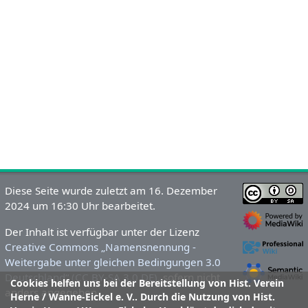
Diese Seite wurde zuletzt am 16. Dezember
2024 um 16:30 Uhr bearbeitet.
Der Inhalt ist verfügbar unter der Lizenz
Creative Commons „Namensnennung -
Weitergabe unter gleichen Bedingungen 3.0
Deutschland“ (CC BY-SA 3.0 DE)
, sofern nicht
Cookies helfen uns bei der Bereitstellung von Hist. Verein
anders angegeben.
Herne / Wanne-Eickel e. V.. Durch die Nutzung von Hist.