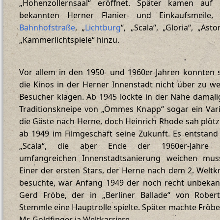
„Hohenzollernsaal“ eröffnet. Später kamen auf 
bekannten Herner Flanier- und Einkaufsmeile, 
Bahnhofstraße
, „
Lichtburg
“, „Scala“, „Gloria“, „Astor
„Kammerlichtspiele“ hinzu.
Vor allem in den 1950- und 1960er-Jahren konnten 
die Kinos in der Herner Innenstadt nicht über zu w
Besucher klagen. Ab 1945 lockte in der Nähe damal
Traditionskneipe von „Ömmes Knapp“ sogar ein Var
die Gäste nach Herne, doch Heinrich Rhode sah plötz
ab 1949 im Filmgeschäft seine Zukunft. Es entstand
„Scala“, die aber Ende der 1960er-Jahre 
umfangreichen Innenstadtsanierung weichen muss
Einer der ersten Stars, der Herne nach dem 2. Weltk
besuchte, war Anfang 1949 der noch recht unbekan
Gerd Fröbe, der in „Berliner Ballade“ von Robert
Stemmle eine Hauptrolle spielte. Später machte Fröbe
Mr. Goldfinger ja Weltkarriere.