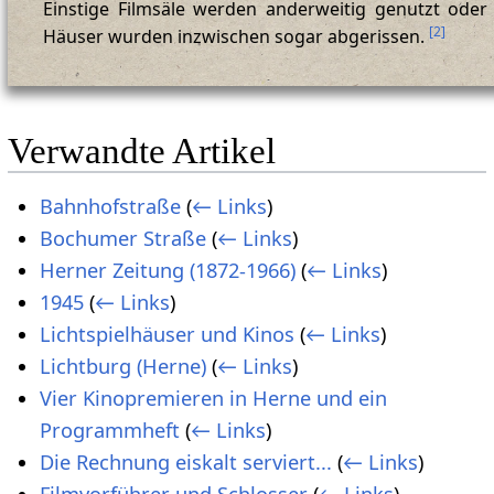
Einstige Filmsäle werden anderweitig genutzt oder
[
2
]
Häuser wurden inzwischen sogar abgerissen.
Verwandte Artikel
Bahnhofstraße
(
← Links
)
Bochumer Straße
(
← Links
)
Herner Zeitung (1872-1966)
(
← Links
)
1945
(
← Links
)
Lichtspielhäuser und Kinos
(
← Links
)
Lichtburg (Herne)
(
← Links
)
Vier Kinopremieren in Herne und ein
Programmheft
(
← Links
)
Die Rechnung eiskalt serviert...
(
← Links
)