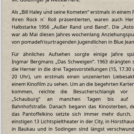
Als „Bill Haley und seine Kometen“ erstmals in einem 
ihren Rock n` Roll präsentierten, waren auch Her
Halbstarke 1956 „Außer Rand und Band“. Die „Asto
war ab Mai diesen Jahres wochenlang Anziehungspu
von pomadefrisurtragenden Jugendlichen in Blue Jean
Für ähnliches Aufsehen sorgte einige Jahre spä
Ingmar Bergmans „Das Schweigen“. 1963 drängten s
die Herner in die drei Tagesvorstellungen (15, 17.30
20 Uhr), um erstmals einen unzenierten Liebesakt
einem Kinofilm zu sehen. Um an die begehrten Karte
kommen, reichte die Besucherschlange vor 
„Schauburg“ an manchen Tagen bis auf 
Bahnhofstraße. Danach begann das Kinosterben, d
das Pantoffelkino setzte sich immer mehr durch. 
einstigen 13 Lichtspieltheater in der City, in Horsthau
in Baukau und in Sodingen sind längst verschwund