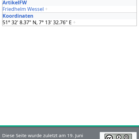
ArtikelFW
Friedhelm Wessel
+
Koordinaten
51° 32' 8.37" N, 7° 13' 32.76" E
+
Diese Seite wurde zuletzt am 19. Juni