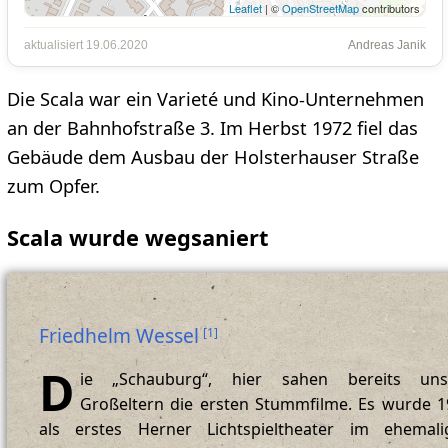
Leaflet
| ©
OpenStreetMap
contributors
aktualisiert 19.06.2020
Andreas Janik
Die Scala war ein Varieté und Kino-Unternehmen
an der Bahnhofstraße 3. Im Herbst 1972 fiel das
Gebäude dem Ausbau der Holsterhauser Straße
zum Opfer.
Scala wurde wegsaniert
Friedhelm Wessel
[
1
]
D
ie „Schauburg“, hier sahen bereits uns
Großeltern die ersten Stummfilme. Es wurde 
als erstes Herner Lichtspieltheater im ehemali