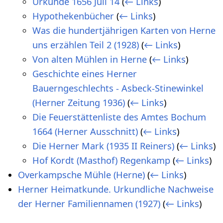
Urkunde 1656 Juli 14
(
← Links
)
Hypothekenbücher
(
← Links
)
Was die hundertjährigen Karten von Herne
uns erzählen Teil 2 (1928)
(
← Links
)
Von alten Mühlen in Herne
(
← Links
)
Geschichte eines Herner
Bauerngeschlechts - Asbeck-Stinewinkel
(Herner Zeitung 1936)
(
← Links
)
Die Feuerstättenliste des Amtes Bochum
1664 (Herner Ausschnitt)
(
← Links
)
Die Herner Mark (1935 II Reiners)
(
← Links
)
Hof Kordt (Masthof) Regenkamp
(
← Links
)
Overkampsche Mühle (Herne)
(
← Links
)
Herner Heimatkunde. Urkundliche Nachweise
der Herner Familiennamen (1927)
(
← Links
)