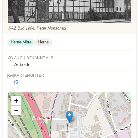
WAZ Bild 1964: Peter Monschau
Herne-Mitte
Herne
🕘
AUCH BEKANNT ALS
Asbeck
🗺️
KARTENGITTER
f5
+
−