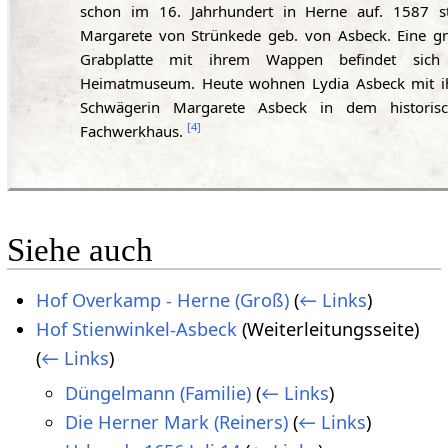
schon im 16. Jahrhundert in Herne auf. 1587 s
Margarete von Strünkede geb. von Asbeck. Eine g
Grabplatte mit ihrem Wappen befindet sich
Heimatmuseum. Heute wohnen Lydia Asbeck mit i
Schwägerin Margarete Asbeck in dem historis
[
4
]
Fachwerkhaus.
Siehe auch
Hof Overkamp - Herne (Groß)
(
← Links
)
Hof Stienwinkel-Asbeck
(Weiterleitungsseite)
(
← Links
)
Düngelmann (Familie)
(
← Links
)
Die Herner Mark (Reiners)
(
← Links
)