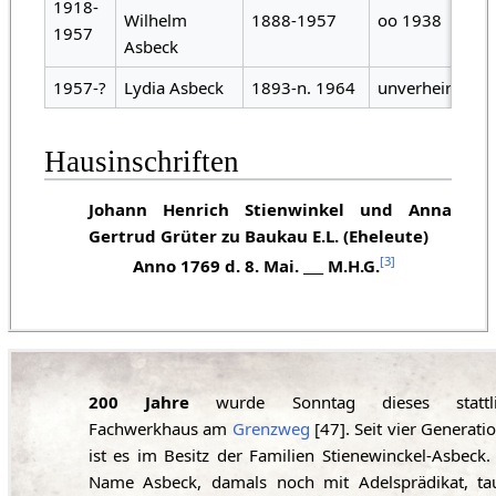
1918-
Wilhelm
1888-1957
oo 1938
1957
Asbeck
1957-?
Lydia Asbeck
1893-n. 1964
unverheiratet
Hausinschriften
Johann Henrich Stienwinkel und Anna
Gertrud Grüter zu Baukau E.L. (Eheleute)
[
3
]
Anno 1769 d. 8. Mai. ___ M.H.G.
200 Jahre
wurde Sonntag dieses stattli
Fachwerkhaus am
Grenzweg
[47]. Seit vier Generati
ist es im Besitz der Familien Stienewinckel-Asbeck.
Name Asbeck, damals noch mit Adelsprädikat, ta