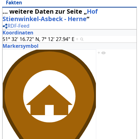
Fakten
… weitere Daten zur Seite „
Hof
Stienwinkel-Asbeck - Herne
“
RDF-Feed
Koordinaten
51° 32' 16.72" N, 7° 12' 27.94" E
+
Markersymbol
+