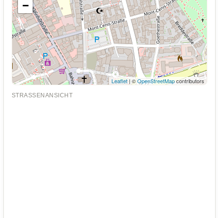
−
Leaflet
| ©
OpenStreetMap
contributors
STRASSENANSICHT