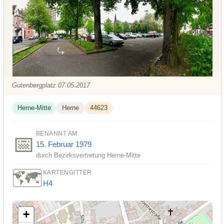
Gutenbergplatz 07.05.2017
Herne-Mitte
Herne
44623
BENANNT AM
📅
15. Februar
1979
durch Bezirksvertretung Herne-Mitte
🗺️
KARTENGITTER
H4
+