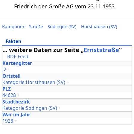
Friedrich der Große AG vom 23.11.1953.
Kategorien
:
Straße
Sodingen (SV)
Horsthausen (SV)
Fakten
… weitere Daten zur Seite „
Ernststraße
“
RDF-Feed
Kartengitter
J2
+
Ortsteil
Kategorie:Horsthausen (SV)
+
PLZ
44628
+
Stadtbezirk
Kategorie:Sodingen (SV)
+
War im Jahr
1928
+