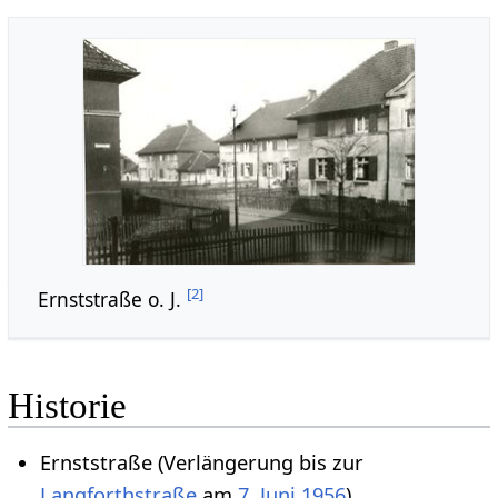
[
2
]
Ernststraße o. J.
Historie
Ernststraße (Verlängerung bis zur
Langforthstraße
am
7. Juni
1956
)