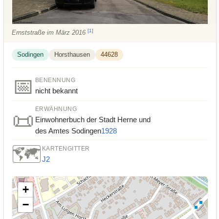
[
1
]
Ernststraße im März 2016
Sodingen
Horsthausen
44628
📅
BENENNUNG
nicht bekannt
ERWÄHNUNG
📜
Einwohnerbuch der Stadt Herne und
des Amtes Sodingen
1928
🗺️
KARTENGITTER
J2
+
−