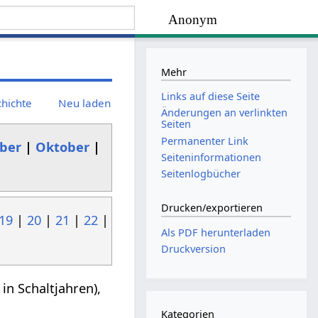
Anonym
Mehr
Links auf diese Seite
chichte
Neu laden
Änderungen an verlinkten
Seiten
Permanenter Link
ber
|
Oktober
|
Seiten­­informationen
Seitenlogbücher
Drucken/­exportieren
19
|
20
|
21
|
22
|
Als PDF herunterladen
Druckversion
in Schaltjahren),
Kategorien