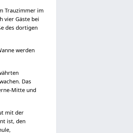
 im Trauzimmer im
 vier Gäste bei
ße des dortigen
 Wanne werden
währten
rwachen. Das
erne-Mitte und
ut mit der
t ist, den
hule,