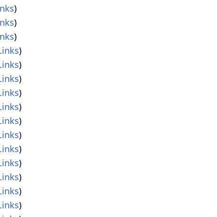
nks
)
nks
)
nks
)
inks
)
inks
)
inks
)
inks
)
inks
)
inks
)
inks
)
inks
)
inks
)
inks
)
inks
)
inks
)