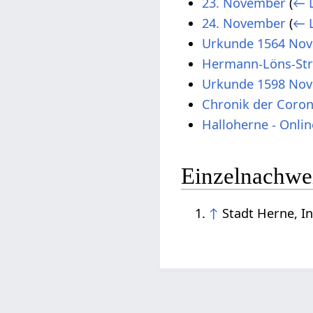
23. November
(
← L
24. November
(
← L
Urkunde 1564 Nov
Hermann-Löns-Str
Urkunde 1598 Nov
Chronik der Coro
Halloherne - Onli
Einzelnachwe
↑
Stadt Herne, I