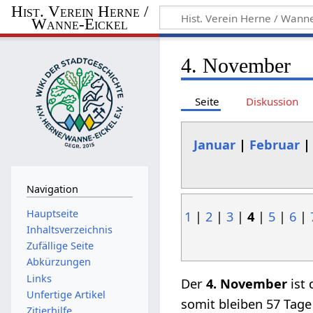
Hist. Verein Herne /
Wanne-Eickel
4. November
Seite
Diskussion
Januar
|
Februar
Navigation
Hauptseite
1
|
2
|
3
|
4
|
5
|
6
|
Inhaltsverzeichnis
Zufällige Seite
Abkürzungen
Links
Der
4. November
ist 
Unfertige Artikel
somit bleiben 57 Tage
Zitierhilfe