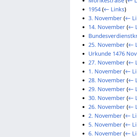
Mörikestraße
(
← L
1954
(
← Links
)
3. November
(
← Li
14. November
(
← L
Bundesverdienstk
25. November
(
← L
Urkunde 1476 Nov
27. November
(
← L
1. November
(
← Li
28. November
(
← L
29. November
(
← L
30. November
(
← L
26. November
(
← L
2. November
(
← Li
5. November
(
← Li
6. November
(
← Li