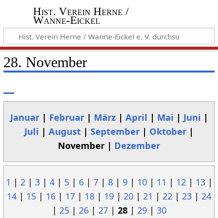
Hist. Verein Herne /
Wanne-Eickel
28. November
Januar
|
Februar
|
März
|
April
|
Mai
|
Juni
|
Juli
|
August
|
September
|
Oktober
|
November |
Dezember
1
|
2
|
3
|
4
|
5
|
6
|
7
|
8
|
9
|
10
|
11
|
12
|
13
|
14
|
15
|
16
|
17
|
18
|
19
|
20
|
21
|
22
|
23
|
24
|
25
|
26
|
27
|
28
|
29
|
30