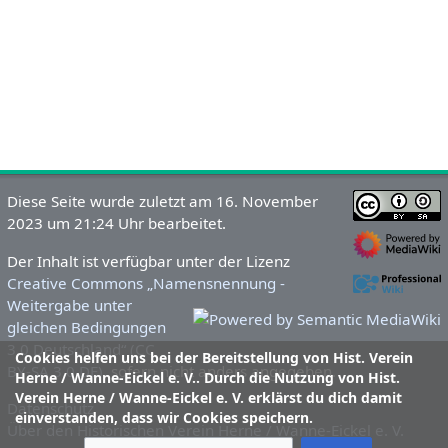
Diese Seite wurde zuletzt am 16. November
2023 um 21:24 Uhr bearbeitet.
Der Inhalt ist verfügbar unter der Lizenz
Creative Commons „Namensnennung -
Weitergabe unter
gleichen Bedingungen
3.0 Deutschland“ (CC
Cookies helfen uns bei der Bereitstellung von Hist. Verein
BY-SA 3.0 DE)
, sofern nicht anders angegeben.
Herne / Wanne-Eickel e. V.. Durch die Nutzung von Hist.
Verein Herne / Wanne-Eickel e. V. erklärst du dich damit
Datenschutz
einverstanden, dass wir Cookies speichern.
Über den Historischen Verein Herne / Wanne-Eickel e. V.