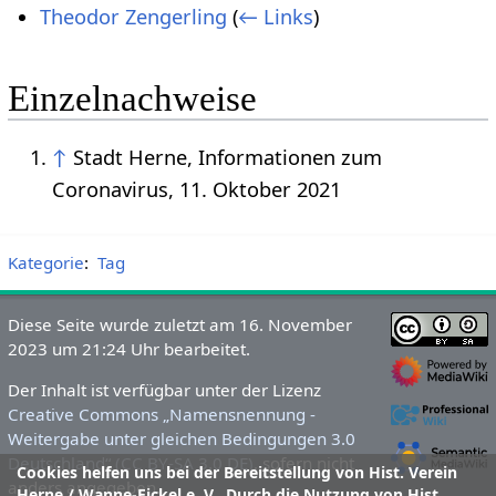
Theodor Zengerling
(
← Links
)
Einzelnachweise
↑
Stadt Herne, Informationen zum
Coronavirus, 11. Oktober 2021
Kategorie
:
Tag
Diese Seite wurde zuletzt am 16. November
2023 um 21:24 Uhr bearbeitet.
Der Inhalt ist verfügbar unter der Lizenz
Creative Commons „Namensnennung -
Weitergabe unter gleichen Bedingungen 3.0
Deutschland“ (CC BY-SA 3.0 DE)
, sofern nicht
Cookies helfen uns bei der Bereitstellung von Hist. Verein
anders angegeben.
Herne / Wanne-Eickel e. V.. Durch die Nutzung von Hist.