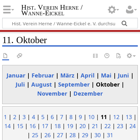
Hist. Verein Herne /
Wanne-Eickel
11. Oktober
Januar
|
Februar
|
März
|
April
|
Mai
|
Juni
|
Juli
|
August
|
September
| Oktober |
November
|
Dezember
1
|
2
|
3
|
4
|
5
|
6
|
7
|
8
|
9
|
10
|
11
|
12
|
13
|
14
|
15
|
16
|
17
|
18
|
19
|
20
|
21
|
22
|
23
|
24
|
25
|
26
|
27
|
28
|
29
|
30
|
31