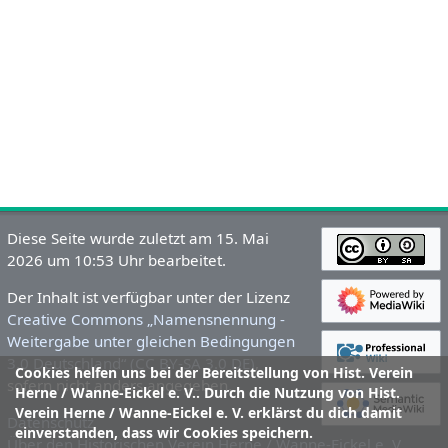
Diese Seite wurde zuletzt am 15. Mai
2026 um 10:53 Uhr bearbeitet.
Der Inhalt ist verfügbar unter der Lizenz
Creative Commons „Namensnennung -
Weitergabe unter gleichen Bedingungen
3.0 Deutschland“ (CC BY-SA 3.0 DE)
,
Cookies helfen uns bei der Bereitstellung von Hist. Verein
sofern nicht anders angegeben.
Herne / Wanne-Eickel e. V.. Durch die Nutzung von Hist.
Verein Herne / Wanne-Eickel e. V. erklärst du dich damit
Datenschutz
einverstanden, dass wir Cookies speichern.
Über den Historischen Verein Herne / Wanne-Eickel e. V.