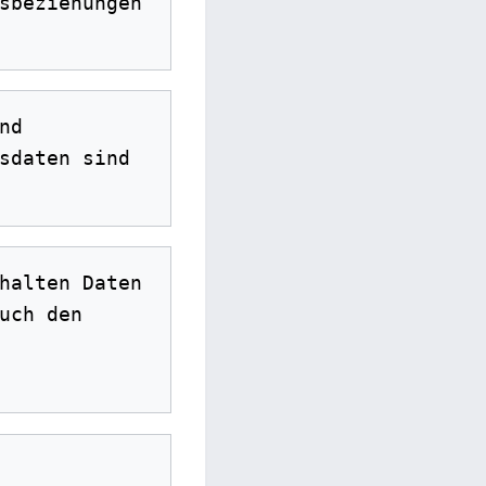
sbeziehungen 
d 
sdaten sind 
halten Daten 
ch den 