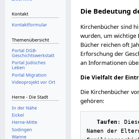
Die Bedeutung d
Kontakt
Kontaktformular
Kirchenbücher sind h
wurden, um wichtige E
Themenübersicht
Bücher reichen oft Ja
Portal DGB-
Erforschung der Gesch
Geschichtswerkstatt
an Informationen über
Portal Jüdisches
Leben
Portal Migration
Die Vielfalt der Eint
Videoprojekt vor Ort
Die Kirchenbücher von
Herne - Die Stadt
gehören:
In der Nähe
Eickel
Taufen
: Dies
Herne-Mitte
Sodingen
Namen der Elter
Wanne