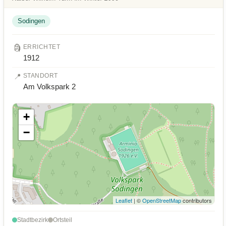
Sodingen
🗿
ERRICHTET
1912
📍
STANDORT
Am Volkspark 2
+
−
Leaflet
| ©
OpenStreetMap
contributors
Stadtbezirk
Ortsteil