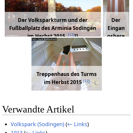
Der Volksparkturm und der
Der
Fußballplatz des Arminia Sodingen
Eingan
[
12
]
im Herbst 2015.
]]
gsbere
ich des
Turms
im
Herbst
Treppenhaus des Turms
2015
[
12
]
im Herbst 2015
[
12
]
]]
Verwandte Artikel
Volkspark (Sodingen)
(
← Links
)
1913
(
← Links
)