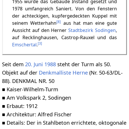
1955 wurde das Gebäude Instand gesetzt und
1978 umfangreich Saniert. Von den Fenstern
der achteckigen, kupfergedeckten Kuppel mit
[
8
]
seinem Wetterhahn
aus hat man eine gute
Aussicht auf den Herner
Stadtbezirk Sodingen
,
auf Recklinghausen, Castrop-Rauxel und das
[
3
]
Emschertal
.
Seit dem
20. Juni
1988
steht der Turm als 50.
Objekt auf der
Denkmalliste Herne
(Nr. 50-63/DL-
88). DENKMAL NR. 50
■ Kaiser-Wilhelm-Turm
■ Am Volkspark 2, Sodingen
■ Erbaut: 1912
■ Architektur: Alfred Fischer
■ Details: Der in Stahlbeton errichtete, oktogonale