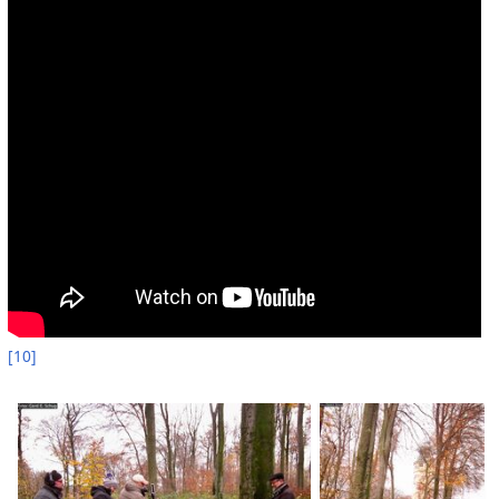
[
10
]