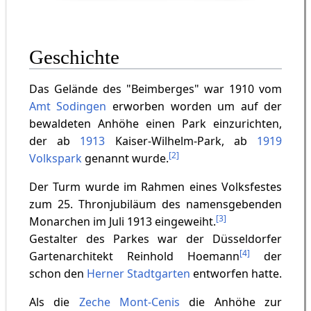
Geschichte
Das Gelände des "Beimberges" war 1910 vom
Amt Sodingen
erworben worden um auf der
bewaldeten Anhöhe einen Park einzurichten,
der ab
1913
Kaiser-Wilhelm-Park, ab
1919
[
2
]
Volkspark
genannt wurde.
Der Turm wurde im Rahmen eines Volksfestes
zum 25. Thronjubiläum des namensgebenden
[
3
]
Monarchen im Juli 1913 eingeweiht.
Gestalter des Parkes war der Düsseldorfer
[
4
]
Gartenarchitekt Reinhold Hoemann
der
schon den
Herner Stadtgarten
entworfen hatte.
Als die
Zeche Mont-Cenis
die Anhöhe zur