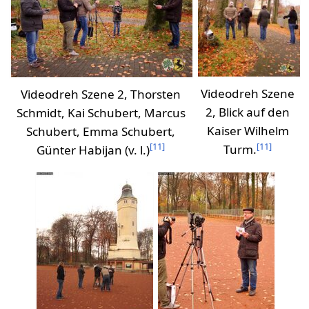
Videodreh Szene
Videodreh Szene 2, Thorsten
2, Blick auf den
Schmidt, Kai Schubert, Marcus
Kaiser Wilhelm
Schubert, Emma Schubert,
[
11
]
[
11
]
Turm.
Günter Habijan (v. l.)