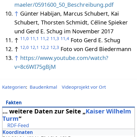
maeler/0591600_50_Beschreibung.pdf
↑
Günter Habijan, Marcus Schubert, Kai
Schubert, Thorsten Schmidt, Céline Spieker
und Gerd E. Schug im November 2017
11,0
11,1
11,2
11,3
11,4
↑
Foto Gerd E. Schug
12,0
12,1
12,2
12,3
↑
Foto von Gerd Biedermann
↑
https://www.youtube.com/watch?
v=8c6WI75gBjM
Kategorien
:
Baudenkmal
Videoprojekt vor Ort
Fakten
… weitere Daten zur Seite „
Kaiser Wilhelm
Turm
“
RDF-Feed
Koordinaten