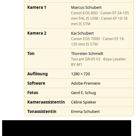
Kamera 1
Marcus Schubert
Canon EOS 80D · Canon EF 24-105
mm f/4L IS USM · Canon EF 10-18
mm IS STM
Kamera 2
Kai Schubert
Canon EOS 700D · Canon EF 18-
135 mm IS STM
Ton
Thorsten Schmidt
Tascam DR-05 V2 · Boya Lavalier
BY-M1
Auflösung
1280 × 720
Software
Adobe Premiere
Fotos
Gerd E. Schug
Kameraassistentin
Céline Spieker
Tonassistentin
Emma Schubert