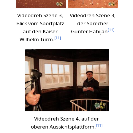
Videodreh Szene 3,
Videodreh Szene 3,
Blick vom Sportplatz
der Sprecher
[
11
]
auf den Kaiser
Günter Habijan
[
11
]
Wilhelm Turm.
Videodreh Szene 4, auf der
[
11
]
oberen Aussichtsplattform.