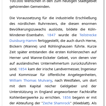
100.000 Menschen in den zum heutigen Stadtgebiet
gehörenden Gemeinden.
Die Voraussetzung für die industrielle Erschließung
des nördlichen Ruhrreviers, die diesen enormen
Bevölkerungszuwachs auslöste, bildete die Köln-
Mindener-Eisenbahn.
1847
wurde die
Teilstrecke
Duisburg-Hamm
fertiggestellt, die auch durch Herne,
Bickern (Wanne) und Röhlinghausen führte. Kurze
Zeit später entstanden die ersten Kohlenzechen auf
Herner und Wanne-Eickeler Gebiet, von denen vier
auf ausländisches Unternehmertum zurückzuführen
sind.
1854
kam der irische Landvermesser, Ingenieur
und Kommissar für öffentliche Angelegenheiten,
William Thomas Mulvany
, nach Westfalen, um dort
mit dem Kapital reicher Geldgeber und der
Unterstützung in England angeworbener Fachkräfte
Kohlenbergwerke zu errichten.
1856
begann er mit
der Abteufung der "
Zeche Shamrock
" (Kleeblatt). Als