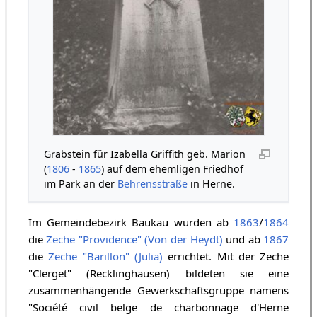
Grabstein für Izabella Griffith geb. Marion
(
1806
-
1865
) auf dem ehemligen Friedhof
im Park an der
Behrensstraße
in Herne.
Im Gemeindebezirk Baukau wurden ab
1863
/
1864
die
Zeche "Providence" (Von der Heydt)
und ab
1867
die
Zeche "Barillon" (Julia)
errichtet. Mit der Zeche
"Clerget" (Recklinghausen) bildeten sie eine
zusammenhängende Gewerkschaftsgruppe namens
"Société civil belge de charbonnage d'Herne