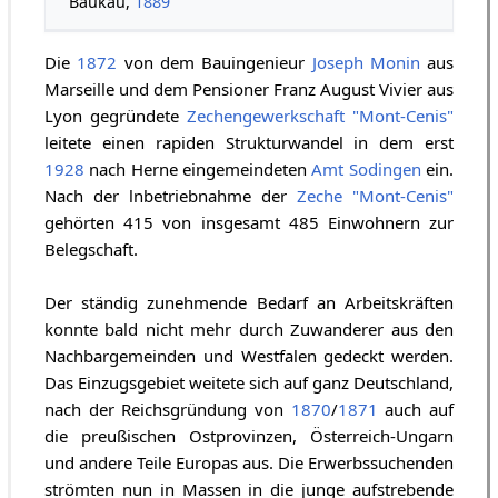
Baukau,
1889
Die
1872
von dem Bauingenieur
Joseph Monin
aus
Marseille und dem Pensioner Franz August Vivier aus
Lyon gegründete
Zechengewerkschaft "Mont-Cenis"
leitete einen rapiden Strukturwandel in dem erst
1928
nach Herne eingemeindeten
Amt Sodingen
ein.
Nach der lnbetriebnahme der
Zeche "Mont-Cenis"
gehörten 415 von insgesamt 485 Einwohnern zur
Belegschaft.
Der ständig zunehmende Bedarf an Arbeitskräften
konnte bald nicht mehr durch Zuwanderer aus den
Nachbargemeinden und Westfalen gedeckt werden.
Das Einzugsgebiet weitete sich auf ganz Deutschland,
nach der Reichsgründung von
1870
/
1871
auch auf
die preußischen Ostprovinzen, Österreich-Ungarn
und andere Teile Europas aus. Die Erwerbssuchenden
strömten nun in Massen in die junge aufstrebende