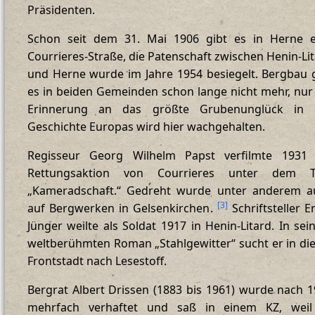
Präsidenten.
Schon seit dem 31. Mai 1906 gibt es in Herne e
Courrieres-Straße, die Patenschaft zwischen Henin-Li
und Herne wurde im Jahre 1954 besiegelt. Bergbau 
es in beiden Gemeinden schon lange nicht mehr, nur
Erinnerung an das größte Grubenunglück in 
Geschichte Europas wird hier wachgehalten.
Regisseur Georg Wilhelm Papst verfilmte 1931 
Rettungsaktion von Courrieres unter dem Ti
„Kameradschaft.“ Gedreht wurde unter anderem a
[
3
]
auf Bergwerken in Gelsenkirchen.
Schriftsteller E
Jünger weilte als Soldat 1917 in Henin-Litard. In se
weltberühmten Roman „Stahlgewitter“ sucht er in di
Frontstadt nach Lesestoff.
Bergrat Albert Drissen (1883 bis 1961) wurde nach 
mehrfach verhaftet und saß in einem KZ, weil