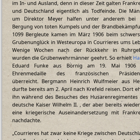
im In- und Ausland, denn in dieser Zeit galten Frankr
und Deutschland eigentlich als Todfeinde. Die Mä
um Direktor Meyer halfen unter anderem bei 
Bergung von toten Kumpels und der Brandbekämpfu
1099 Bergleute kamen im März 1906 beim schwers
Grubenunglück in Westeuropa in Courrieres ums Le
Wenige Wochen nach der Rückkehr in Ruhrgeb
wurden die Grubenwehrmänner geehrt. So erhielt
Ha
Eduard Funke aus Börnig am 19. Mai 1906 
Ehrenmedaille des französischen Präsiden
überreicht. Bergmann Heinrich Wulfmeier aus He
durfte bereits am 2. April nach Krefeld reisen. Dort e
ihn während des Besuches des Husarenregimentes 
deutsche Kaiser Wilhelm II. , der aber bereits wiede
eine kriegerische Auseinandersetzung mit Frankre
nachdachte.
„Courrieres hat zwar keine Kriege zwischen Deutsch