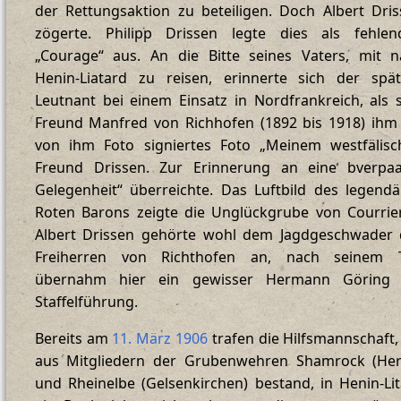
der Rettungsaktion zu beteiligen. Doch Albert Dri
zögerte. Philipp Drissen legte dies als fehlen
„Courage“ aus. An die Bitte seines Vaters, mit n
Henin-Liatard zu reisen, erinnerte sich der spät
Leutnant bei einem Einsatz in Nordfrankreich, als 
Freund Manfred von Richhofen (1892 bis 1918) ihm
von ihm Foto signiertes Foto „Meinem westfälisc
Freund Drissen. Zur Erinnerung an eine bverpaa
Gelegenheit“ überreichte. Das Luftbild des legend
Roten Barons zeigte die Unglückgrube von Courrie
Albert Drissen gehörte wohl dem Jagdgeschwader 
Freiherren von Richthofen an, nach seinem 
übernahm hier ein gewisser Hermann Göring 
Staffelführung.
Bereits am
11. März
1906
trafen die Hilfsmannschaft,
aus Mitgliedern der Grubenwehren Shamrock (Her
und Rheinelbe (Gelsenkirchen) bestand, in Henin-Li