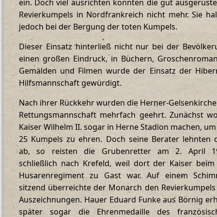
ein. Doch viel ausrichten konnten die gut ausgerüst
Revierkumpels in Nordfrankreich nicht mehr. Sie ha
jedoch bei der Bergung der toten Kumpels.
Dieser Einsatz hinterließ nicht nur bei der Bevölke
einen großen Eindruck, in Büchern, Groschenroman
Gemälden und Filmen wurde der Einsatz der Hibern
Hilfsmannschaft gewürdigt.
Nach ihrer Rückkehr wurden die Herner-Gelsenkirch
Rettungsmannschaft mehrfach geehrt. Zunächst wol
Kaiser Wilhelm II. sogar in Herne Stadion machen, um
25 Kumpels zu ehren. Doch seine Berater lehnten 
ab, so reisten die Grubenretter am 2. April 1
schließlich nach Krefeld, weil dort der Kaiser beim
Husarenregiment zu Gast war. Auf einem Schim
sitzend überreichte der Monarch den Revierkumpels
Auszeichnungen. Hauer Eduard Funke aus Börnig erh
später sogar die Ehrenmedaille des französisc