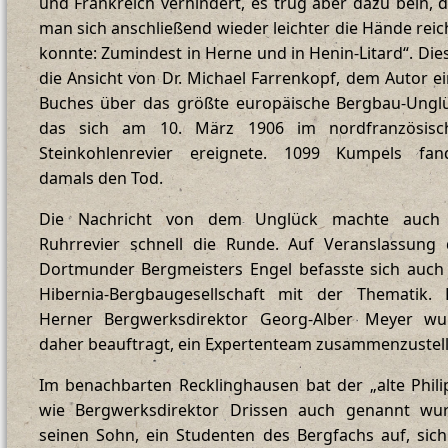
und Frankreich verhindert, es trug aber dazu bein, 
man sich anschließend wieder leichter die Hände rei
konnte: Zumindest in Herne und in Henin-Litard“. Dies
die Ansicht von Dr. Michael Farrenkopf, dem Autor e
Buches über das größte europäische Bergbau-Unglü
das sich am 10. März 1906 im nordfranzösisc
Steinkohlenrevier ereignete. 1099 Kumpels fan
damals den Tod.
Die Nachricht von dem Unglück machte auch
Ruhrrevier schnell die Runde. Auf Veranslassung 
Dortmunder Bergmeisters Engel befasste sich auch
Hibernia-Bergbaugesellschaft mit der Thematik. 
Herner Bergwerksdirektor Georg-Alber Meyer wu
daher beauftragt, ein Expertenteam zusammenzustell
Im benachbarten Recklinghausen bat der „alte Phili
wie Bergwerksdirektor Drissen auch genannt wur
seinen Sohn, ein Studenten des Bergfachs auf, sic