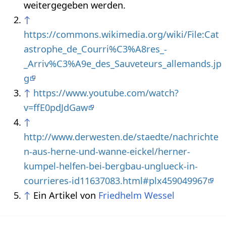
weitergegeben werden.
↑
https://commons.wikimedia.org/wiki/File:Cat
astrophe_de_Courri%C3%A8res_-
_Arriv%C3%A9e_des_Sauveteurs_allemands.jp
g
↑
https://www.youtube.com/watch?
v=ffE0pdJdGaw
↑
http://www.derwesten.de/staedte/nachrichte
n-aus-herne-und-wanne-eickel/herner-
kumpel-helfen-bei-bergbau-unglueck-in-
courrieres-id11637083.html#plx459049967
↑
Ein Artikel von
Friedhelm Wessel