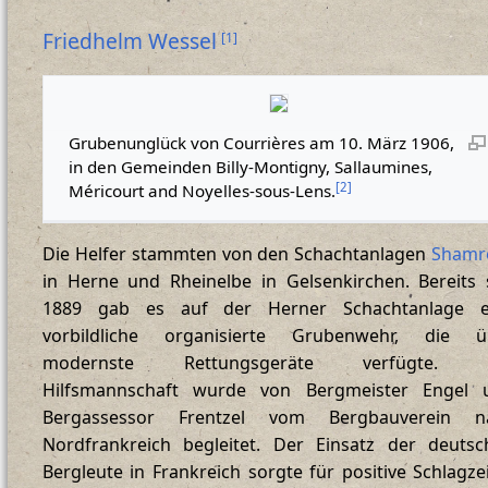
Friedhelm Wessel
[
1
]
Grubenunglück von Courrières am 10. März 1906,
in den Gemeinden Billy-Montigny, Sallaumines,
[
2
]
Méricourt and Noyelles-sous-Lens.
Die Helfer stammten von den Schachtanlagen
Shamr
in Herne und Rheinelbe in Gelsenkirchen. Bereits 
1889 gab es auf der Herner Schachtanlage e
vorbildliche organisierte Grubenwehr, die ü
modernste Rettungsgeräte verfügte. 
Hilfsmannschaft wurde von Bergmeister Engel 
Bergassessor Frentzel vom Bergbauverein n
Nordfrankreich begleitet. Der Einsatz der deutsc
Bergleute in Frankreich sorgte für positive Schlagze